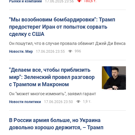
180,6 т.
Рынки и компании
17.06.2026 23:56
"Мы возобновим бомбардировки": Трамп
предостерег Иран от попыток сорвать
сделку с США
Он пошутил, что в случае провала обвинит Джей Ди Венса
996
Новости. Мир
17.06.2026 23:55
"Делаем все, чтобы приблизить
мир": Зеленский провел разговор
с Трампом и Макроном
Он "может многое изменить", заявил гарант
1,9 т.
Новости политики
17.06.2026 23:50
В России армия больше, но Украина
довольно хорошо держится, – Трамп