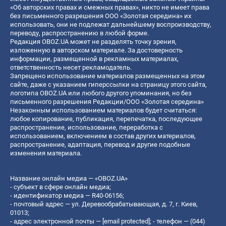
«Об авторских правах и смежных правах», никто не имеет права
без письменного разрешения ООО «Золотая середина» их
использовать, они не подлежат дальнейшему воспроизводству,
переводу, распространению в любой форме.
Редакция OBOZ.UA может не разделять точку зрения,
изложенную в авторском материале. За достоверность
информации, размещенной в рекламных материалах,
ответственность несет рекламодатель.
Запрещено использование материалов размещенных на этом
сайте, даже с указанием гиперссылки на страницу этого сайта,
логотипа OBOZ.UA или любого другого упоминания, но без
письменного разрешения Редакции/ООО «Золотая середина»
Незаконным использованием материалов будет считаться:
любое копирование, публикация, перепечатка, последующее
распространение, использование, переработка с
использованием, включением в состав других материалов,
распространение, адаптация, перевод и другие подобные
изменения материала.
Название онлайн медиа — «OBOZ.UA»
- субъект в сфере онлайн медиа;
- идентификатор медиа — R40-06156;
- почтовый адрес — ул. Деревообрабатывающая, д. 7, г. Киев,
01013;
- адрес электронной почты —
[email protected]
; - телефон — (044)