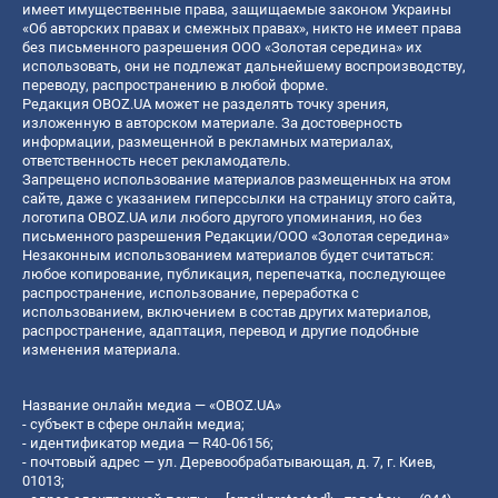
имеет имущественные права, защищаемые законом Украины
«Об авторских правах и смежных правах», никто не имеет права
без письменного разрешения ООО «Золотая середина» их
использовать, они не подлежат дальнейшему воспроизводству,
переводу, распространению в любой форме.
Редакция OBOZ.UA может не разделять точку зрения,
изложенную в авторском материале. За достоверность
информации, размещенной в рекламных материалах,
ответственность несет рекламодатель.
Запрещено использование материалов размещенных на этом
сайте, даже с указанием гиперссылки на страницу этого сайта,
логотипа OBOZ.UA или любого другого упоминания, но без
письменного разрешения Редакции/ООО «Золотая середина»
Незаконным использованием материалов будет считаться:
любое копирование, публикация, перепечатка, последующее
распространение, использование, переработка с
использованием, включением в состав других материалов,
распространение, адаптация, перевод и другие подобные
изменения материала.
Название онлайн медиа — «OBOZ.UA»
- субъект в сфере онлайн медиа;
- идентификатор медиа — R40-06156;
- почтовый адрес — ул. Деревообрабатывающая, д. 7, г. Киев,
01013;