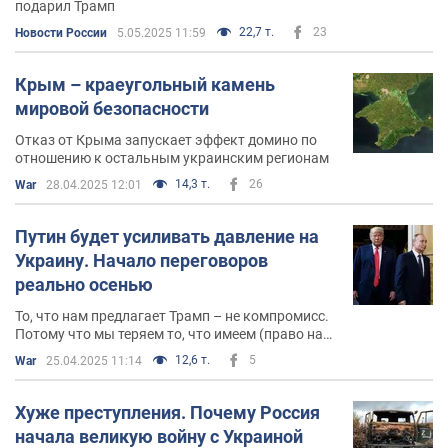
подарил Трамп
22,7 т.
23
Новости России
5.05.2025 11:59
Крым – краеугольный камень
мировой безопасности
Отказ от Крыма запускает эффект домино по
отношению к остальным украинским регионам
14,3 т.
26
War
28.04.2025 12:01
Путин будет усиливать давление на
Украину. Начало переговоров
реально осенью
То, что нам предлагает Трамп – не компромисс.
Потому что мы теряем то, что имеем (право на
Крым), а Россия – то, чего и так не имеет
12,6 т.
5
War
25.04.2025 11:14
(Херсон и Запорожье)
Хуже преступления. Почему Россия
начала великую войну с Украиной