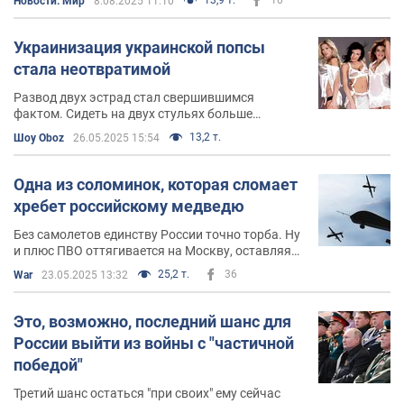
Новости. Мир
8.08.2025 11:10
Украинизация украинской попсы
стала неотвратимой
Развод двух эстрад стал свершившимся
фактом. Сидеть на двух стульях больше
невозможно
13,2 т.
Шоу Oboz
26.05.2025 15:54
Одна из соломинок, которая сломает
хребет российскому медведю
Без самолетов единству России точно торба. Ну
и плюс ПВО оттягивается на Москву, оставляя
остальные регионы без прикрытия
25,2 т.
36
War
23.05.2025 13:32
Это, возможно, последний шанс для
России выйти из войны с "частичной
победой"
Третий шанс остаться "при своих" ему сейчас