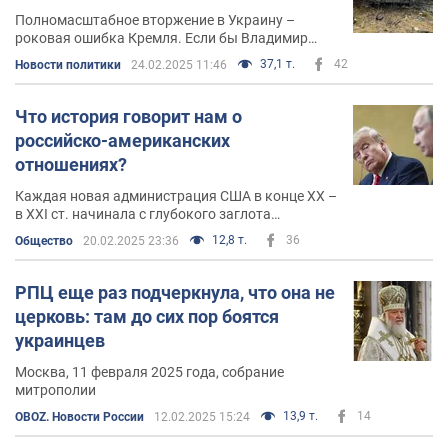
Полномасштабное вторжение в Украину –
роковая ошибка Кремля. Если бы Владимир
Путин знал, что не возьмет Киев через три дня,
37,1 т.
42
Новости политики
24.02.2025 11:46
он, наверное, не рискнул бы напасть
Что история говорит нам о
российско-американских
отношениях?
Каждая новая администрация США в конце ХХ –
в ХХІ ст. начинала с глубокого заглота
российского величия
12,8 т.
36
Общество
20.02.2025 23:36
РПЦ еще раз подчеркнула, что она не
церковь: там до сих пор боятся
украинцев
Москва, 11 февраля 2025 года, собрание
митрополии
13,9 т.
14
OBOZ. Новости России
12.02.2025 15:24