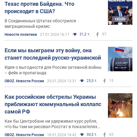
Техас против Байдена. Что
происходит в США?
В Соединенных Штатах обострился
миграционный кризис
31,2 т.
97
Новости политики
27.01.2024 16:17
Если мы выиграем эту войну, она
станет последней русско-украинской
Идея о выгодности для России затяжной войны
– фейк и пропаганда
25,5 т.
15
OBOZ. Новости России
25.01.2024 13:31
Как российские обстрелы Украины
приближают коммунальный коллапс
самой РФ
Как бы Центробанк ни удерживал курс рубля,
что бы там ни рисовал Росстат в показателях
инфляции, всем стало очевидно, что экономика
30,5 т.
65
OBOZ. Новости России
18.01.2024 14:42