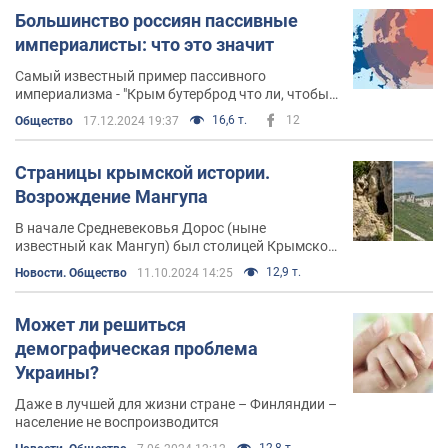
Большинство россиян пассивные
империалисты: что это значит
Самый известный пример пассивного
империализма - "Крым бутерброд что ли, чтобы
его туда-сюда возвращать?"
16,6 т.
12
Общество
17.12.2024 19:37
Страницы крымской истории.
Возрождение Мангупа
В начале Средневековья Дорос (ныне
известный как Мангуп) был столицей Крымской
Готии, а в его конце стал столицей княжества
12,9 т.
Новости. Общество
11.10.2024 14:25
Феодоро
Может ли решиться
демографическая проблема
Украины?
Даже в лучшей для жизни стране – Финляндии –
население не воспроизводится
12,8 т.