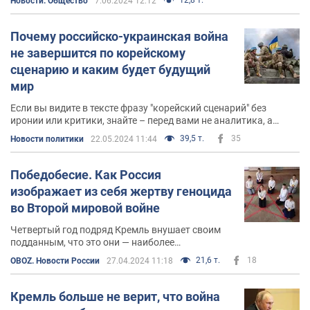
Новости. Общество
7.06.2024 12:12
Почему российско-украинская война
не завершится по корейскому
сценарию и каким будет будущий
мир
Если вы видите в тексте фразу "корейский сценарий" без
иронии или критики, знайте – перед вами не аналитика, а
публицистика
39,5 т.
35
Новости политики
22.05.2024 11:44
Победобесие. Как Россия
изображает из себя жертву геноцида
во Второй мировой войне
Четвертый год подряд Кремль внушает своим
подданным, что это они — наиболее
пострадавшие от нацистских злодеяний во
21,6 т.
18
OBOZ. Новости России
27.04.2024 11:18
время Второй мировой войны
Кремль больше не верит, что война