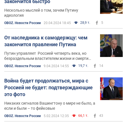
закончится быстро
Несколько мыслей о том, зачем Путину
идеология
28,9 т.
5
OBOZ. Новости России
20.04.2024 18:45
От наследника к самодержцу: чем
закончится правление Путина
Путин управляет Россией четверть века, но
безраздельным властителем жизни и смерти
своих подданных стал только сейчас
19,7 т.
14
OBOZ. Новости России
9.04.2024 14:55
Война будет продолжаться, мира с
Россией не будет: подтверждающие
это фото
Никаких сигналов Вашингтону о мире не было, а
если и были – то фейковые
66,1 т.
43
OBOZ. Новости России
5.02.2024 12:35