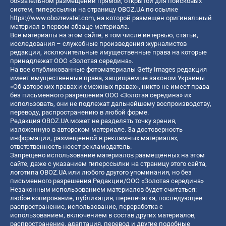
обязательном размещении прямой, открытой для поисковых
систем, гиперссылки на страницу OBOZ.UA по ссылке
https://www.obozrevatel.com
, на которой размещен оригинальный
материал в первом абзаце материала.
Все материалы на этом сайте, в том числе интервью, статьи,
исследования – служебные произведения журналистов
редакции, исключительные имущественные права на которые
принадлежат ООО «Золотая середина».
На все опубликованные фотоматериалы Getty Images редакция
имеет имущественные права, защищаемые законом Украины
«Об авторских правах и смежных правах», никто не имеет права
без письменного разрешения ООО «Золотая середина» их
использовать, они не подлежат дальнейшему воспроизводству,
переводу, распространению в любой форме.
Редакция OBOZ.UA может не разделять точку зрения,
изложенную в авторском материале. За достоверность
информации, размещенной в рекламных материалах,
ответственность несет рекламодатель.
Запрещено использование материалов размещенных на этом
сайте, даже с указанием гиперссылки на страницу этого сайта,
логотипа OBOZ.UA или любого другого упоминания, но без
письменного разрешения Редакции/ООО «Золотая середина»
Незаконным использованием материалов будет считаться:
любое копирование, публикация, перепечатка, последующее
распространение, использование, переработка с
использованием, включением в состав других материалов,
распространение, адаптация, перевод и другие подобные