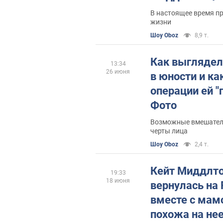
назад и сейча
В настоящее время пр
жизни
Шоу Oboz
8,9 т.
Как выглядел
13:34
26 июня
в юности и ка
операции ей 
Фото
Возможные вмешатель
черты лица
Шоу Oboz
2,4 т.
Кейт Миддлт
19:33
18 июня
вернулась на 
вместе с мамо
похожа на нее