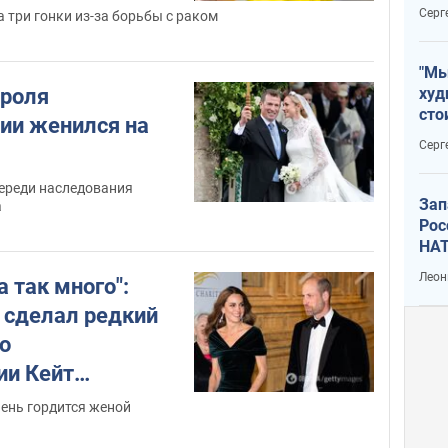
дик
Серг
 три гонки из-за борьбы с раком
"Мы
ороля
худ
сто
ии женился на
отч
Серг
рак
череди наследования
Зап
а
Рос
НАТ
Леон
 так много":
 сделал редкий
о
ии Кейт
ле борьбы с
чень гордится женой