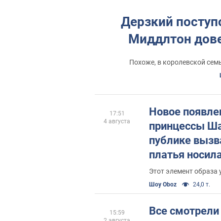
Дерзкий поступ
Миддлтон довел
Похоже, в королевской сем
Новое появле
17:51
4 августа
принцессы Ш
публике вызв
платья носил
Диана
Этот элемент образа
Шоу Oboz
24,0 т.
Все смотрели 
15:59
2 августа