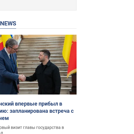
P NEWS
нский впервые прибыл в
ию: запланирована встреча с
чем
рвый визит главы государства в
ад