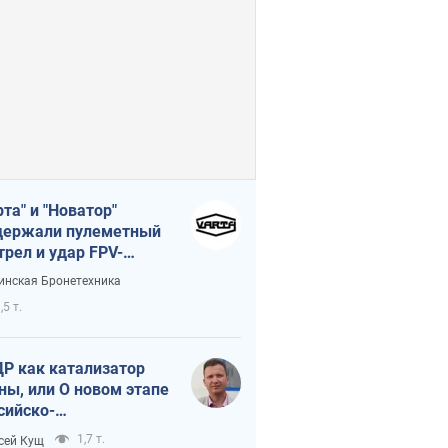
рта" и "Новатор"
ержали пулеметный
трел и удар FPV-
на, сохранив жизнь
инская Бронетехника
церу ВСУ
,5 т.
Р как катализатор
ны, или О новом этапе
сийско-
ерокорейского союза
1,7 т.
сей Кущ