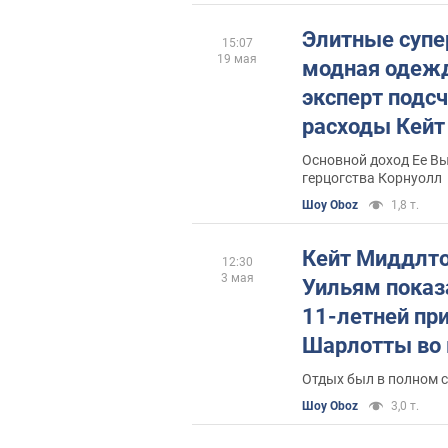
Элитные супе
15:07
19 мая
модная одежд
эксперт подс
расходы Кейт
Основной доход Ее Вы
герцогства Корнуолл
Шоу Oboz
1,8 т.
Кейт Миддлто
12:30
3 мая
Уильям показ
11-летней пр
Шарлотты во 
родителями в
Отдых был в полном с
Шоу Oboz
3,0 т.