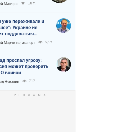
тует темп войны
5,8 т.
ей Мисюра
 уже переживали и
шее": Украине не
ит поддаваться
аянию из-за
6,6 т.
ей Марченко, эксперт
етного террора
ад проспал угрозу:
сия может проверить
О войной
717
ид Невзлин