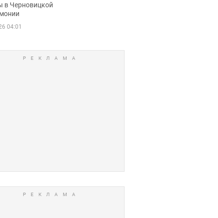
ы в Черновицкой
монии
26 04:01