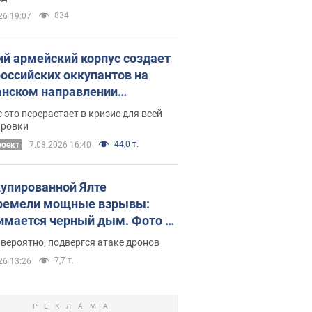
834
26 19:07
ий армейский корпус создает
российских оккупантов на
нском направлении
ический дискомфорт: как это
 это перерастает в кризис для всей
ось
ировки
44,0 т.
роект
7.08.2026 16:40
купированной Ялте
ремели мощные взрывы:
имается черный дым. Фото и
о
 вероятно, подвергся атаке дронов
7,7 т.
26 13:26