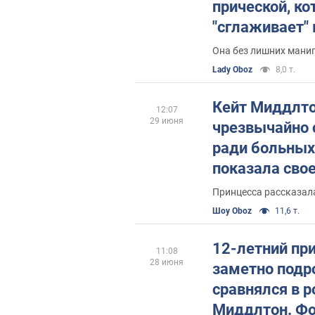
прической, ко
"сглаживает"
лице
Она без лишних мани
Lady Oboz
8,0 т.
Кейт Миддлто
12:07
29 июня
чрезвычайно
ради больных
показала свое
макияжа посл
Принцесса рассказала
Шоу Oboz
11,6 т.
12-летний п
11:08
28 июня
заметно подро
сравнялся в р
Миддлтон. Фо