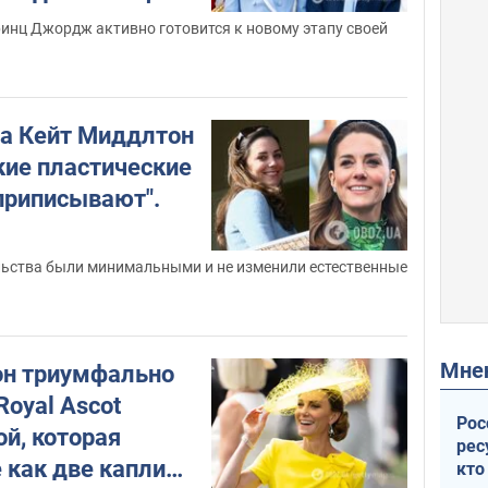
с
инц Джордж активно готовится к новому этапу своей
а Кейт Миддлтон
кие пластические
"приписывают".
ства были минимальными и не изменили естественные
Мн
он триумфально
Royal Ascot
Рос
й, которая
рес
 как две капли
кто