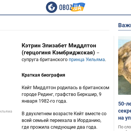
Важ
Кэтрин Элизабет Миддлтон
(герцогиня Кэмбриджская)
–
супруга британского
принца Уильяма
.
Краткая биография
Кейт Миддлтон родилась в британском
городе Рединг, графство Беркшир, 9
января 1982-го года.
50-л
секр
Уильяма
В двухлетнем возрасте Кейт вместе со
на уп
всей семьей переехала в Иорданию,
моло
где прожила следующие два года.
По сло