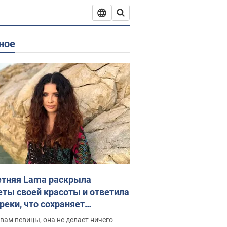
ное
етняя Lama раскрыла
еты своей красоты и ответила
реки, что сохраняет
дость, ведь у нее нет детей
вам певицы, она не делает ничего