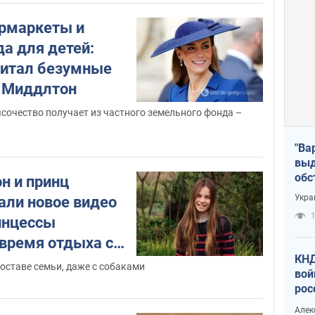
рмаркеты и
а для детей:
читал безумные
 Миддлтон
сочество получает из частного земельного фонда –
"Ва
выд
обс
н и принц
дро
Укра
али новое видео
офи
1
инцессы
время отдыха с
КНД
не камер
оставе семьи, даже с собаками
вой
рос
сев
Алек