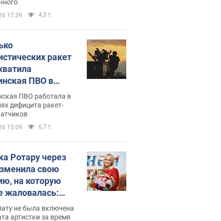
чного
4,3 т.
26 17:39
ько
истических ракет
хватила
инская ПВО в
: в Минобороны
нская ПВО работала в
али цифру
ях дефицита ракет-
ватчиков
6,7 т.
26 15:09
ка Ротару через
изменила свою
ию, на которую
е жаловалась:
ько получала
лату не была включена
ца
та артистки за время