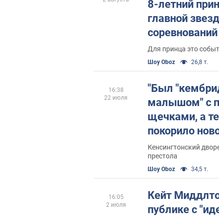
8-летний прин
главной звез
соревнований
Фото
Для принца это собы
Шоу Oboz
26,8 т.
"Был "кембр
16:38
22 июля
малышом" с 
щечками, а те
покорило нов
Джорджа, ко
Кенсингтонский двор
престола
исполнилось 
Шоу Oboz
34,5 т.
Кейт Миддлто
16:05
2 июля
публике с "ид