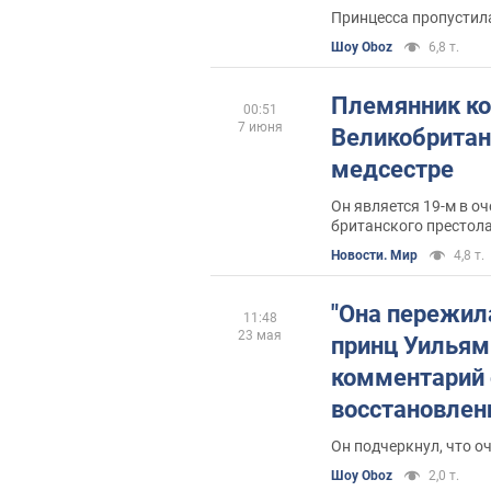
воды. Фото
Принцесса пропустила
Шоу Oboz
6,8 т.
Племянник к
00:51
7 июня
Великобритан
медсестре
Он является 19-м в о
британского престол
Новости. Мир
4,8 т.
"Она пережила
11:48
23 мая
принц Уильям
комментарий 
восстановлен
Миддлтон пос
Он подчеркнул, что о
раком
Шоу Oboz
2,0 т.