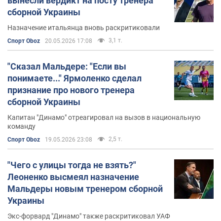
вынесли вердикт на посту тренера
сборной Украины
Назначение итальянца вновь раскритиковали
3,1 т.
Спорт Oboz
20.05.2026 17:08
"Сказал Мальдере: "Если вы
понимаете..." Ярмоленко сделал
признание про нового тренера
сборной Украины
Капитан "Динамо" отреагировал на вызов в национальную
команду
2,5 т.
Спорт Oboz
19.05.2026 23:08
"Чего с улицы тогда не взять?"
Леоненко высмеял назначение
Мальдеры новым тренером сборной
Украины
Экс-форвард "Динамо" также раскритиковал УАФ