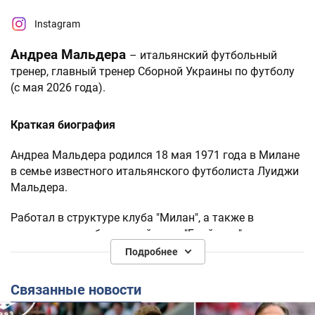
Instagram
Андреа Мальдера
– итальянский футбольный
тренер, главный тренер Сборной Украины по футболу
(с мая 2026 года).
Краткая биография
Андреа Мальдера родился 18 мая 1971 года в Милане
в семье известного итальянского футболиста Луиджи
Мальдера.
Работал в структуре клуба "Милан", а также в
тренерских штабах английского "Брайтона" и
французского "Олимпика" (Марсель).
Подробнее
В 2016-2021 годах был членом тренерского штаба
Связанные новости
сборной Украины, которой руководил Андрей
Шевченко.