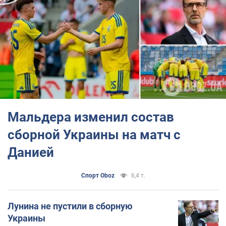
Сборная Украины
18 мая 2026 года Андреа
Мальдера был официально
объявлен новым тренером Сборной Украины
по
футболу. На этом посту он заменил Сергея Реброва.
Мальдера изменил состав
сборной Украины на матч с
Данией
Спорт Oboz
6,4 т.
Лунина не пустили в сборную
Украины