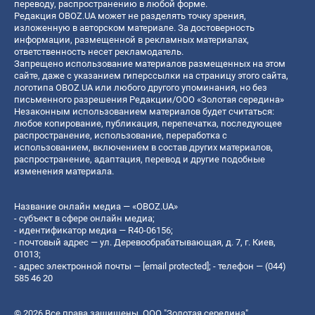
переводу, распространению в любой форме.
Редакция OBOZ.UA может не разделять точку зрения,
изложенную в авторском материале. За достоверность
информации, размещенной в рекламных материалах,
ответственность несет рекламодатель.
Запрещено использование материалов размещенных на этом
сайте, даже с указанием гиперссылки на страницу этого сайта,
логотипа OBOZ.UA или любого другого упоминания, но без
письменного разрешения Редакции/ООО «Золотая середина»
Незаконным использованием материалов будет считаться:
любое копирование, публикация, перепечатка, последующее
распространение, использование, переработка с
использованием, включением в состав других материалов,
распространение, адаптация, перевод и другие подобные
изменения материала.
Название онлайн медиа — «OBOZ.UA»
- субъект в сфере онлайн медиа;
- идентификатор медиа — R40-06156;
- почтовый адрес — ул. Деревообрабатывающая, д. 7, г. Киев,
01013;
- адрес электронной почты —
[email protected]
; - телефон — (044)
585 46 20
© 2026 Все права защищены, ООО "Золотая середина".