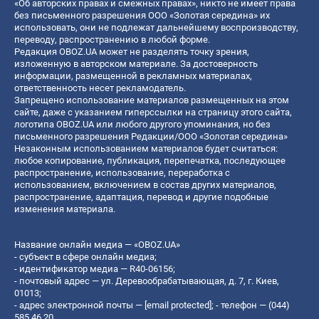
«Об авторских правах и смежных правах», никто не имеет права
без письменного разрешения ООО «Золотая середина» их
использовать, они не подлежат дальнейшему воспроизводству,
переводу, распространению в любой форме.
Редакция OBOZ.UA может не разделять точку зрения,
изложенную в авторском материале. За достоверность
информации, размещенной в рекламных материалах,
ответственность несет рекламодатель.
Запрещено использование материалов размещенных на этом
сайте, даже с указанием гиперссылки на страницу этого сайта,
логотипа OBOZ.UA или любого другого упоминания, но без
письменного разрешения Редакции/ООО «Золотая середина»
Незаконным использованием материалов будет считаться:
любое копирование, публикация, перепечатка, последующее
распространение, использование, переработка с
использованием, включением в состав других материалов,
распространение, адаптация, перевод и другие подобные
изменения материала.
Название онлайн медиа — «OBOZ.UA»
- субъект в сфере онлайн медиа;
- идентификатор медиа — R40-06156;
- почтовый адрес — ул. Деревообрабатывающая, д. 7, г. Киев,
01013;
- адрес электронной почты —
[email protected]
; - телефон — (044)
585 46 20