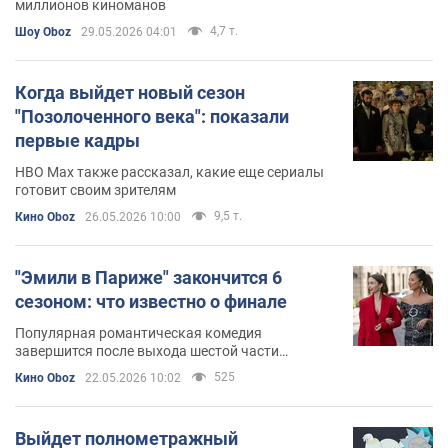
миллионов киноманов
4,7 т.
Шоу Oboz
29.05.2026 04:01
Когда выйдет новый сезон
"Позолоченного века": показали
первые кадры
HBO Max также рассказал, какие еще сериалы
готовит своим зрителям
9,5 т.
Кино Oboz
26.05.2026 10:00
"Эмили в Париже" закончится 6
сезоном: что известно о финале
Популярная романтическая комедия
завершится после выхода шестой части
приключений американки в Европе
525
Кино Oboz
22.05.2026 10:02
Выйдет полнометражный