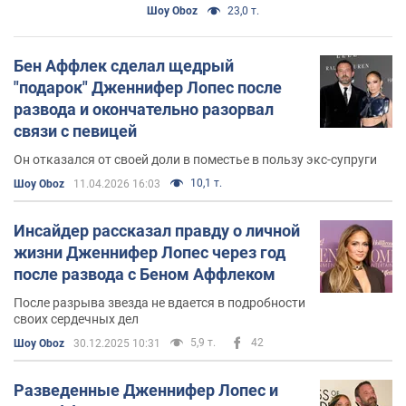
женщина на Земле осталась
Шоу Oboz
23,0 т.
одна в 57 лет
Бен Аффлек сделал щедрый
"подарок" Дженнифер Лопес после
развода и окончательно разорвал
связи с певицей
Он отказался от своей доли в поместье в пользу экс-супруги
10,1 т.
Шоу Oboz
11.04.2026 16:03
Инсайдер рассказал правду о личной
жизни Дженнифер Лопес через год
после развода с Беном Аффлеком
После разрыва звезда не вдается в подробности
своих сердечных дел
5,9 т.
42
Шоу Oboz
30.12.2025 10:31
Разведенные Дженнифер Лопес и