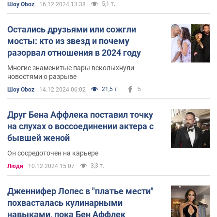
5,1 т.
Шоу Oboz
16.12.2024 13:38
Остались друзьями или сожгли
мосты: кто из звезд и почему
разорвал отношения в 2024 году
Многие знаменитые пары всколыхнули
новостями о разрыве
21,5 т.
5
Шоу Oboz
14.12.2024 06:02
Друг Бена Аффлека поставил точку
на слухах о воссоединении актера с
бывшей женой
Он сосредоточен на карьере
3,3 т.
Люди
10.12.2024 15:07
Дженнифер Лопес в "платье мести"
похвасталась кулинарными
навыками, пока Бен Аффлек