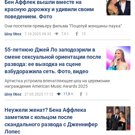
Бен Аффлек вышли вместе на
красную дорожку и удивили своим
поведением. Фото
Они посетили премьеру фильма "Поцелуй женщины-паука"
7,4 т.
13
Шоу Oboz
7.10.2025 09:35
55-летнюю Джей Ло заподозрили в
смене сексуальной ориентации после
развода: ее выходка на сцене
взбудоражила сеть. Фото, видео
Артистка устроила впечатляющее шоу на церемонии
награждения American Music Awards 2025
11,9 т.
2
Шоу Oboz
27.05.2025 17:12
Неужели женат? Бена Аффлека
заметили с кольцом после
скандального развода с Дженнифер
Лопес