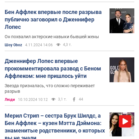
Бен Аффлек впервые после разрыва
публично заговорил о Дженнифер
Лопес
Он похвалил актерские навыки бывшей жены
4,3 т.
Шоу Oboz
4.11.2024 14:06
Дженнифер Лопес впервые
прокомментировала развод с Беном
Аффлеком: мне пришлось уйти
Звезда призналась, что сложно переживает
разрыв
3,1 т.
44
Люди
10.10.2024 10:12
Мерил Стрип – сестра Брук Шилдс, а
Бен Аффлек – кузен Мэтта Дэймона:
знаменитые родственники, о которых
вы не знали