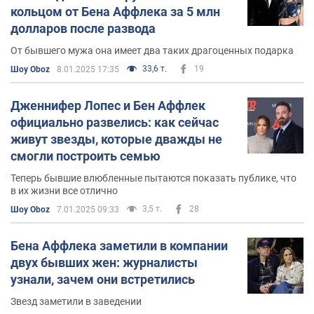
кольцом от Бена Аффлека за 5 млн
долларов после развода
От бывшего мужа она имеет два таких драгоценных подарка
33,6 т.
19
Шоу Oboz
8.01.2025 17:35
Дженнифер Лопес и Бен Аффлек
официально развелись: как сейчас
живут звезды, которые дважды не
смогли построить семью
Теперь бывшие влюбленные пытаются показать публике, что
в их жизни все отлично
3,5 т.
28
Шоу Oboz
7.01.2025 09:33
Бена Аффлека заметили в компании
двух бывших жен: журналисты
узнали, зачем они встретились
Звезд заметили в заведении