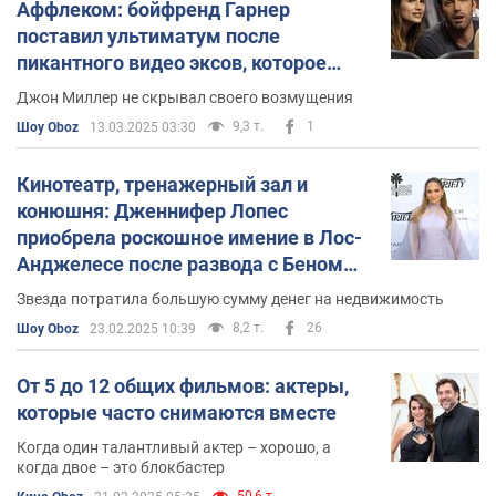
Аффлеком: бойфренд Гарнер
поставил ультиматум после
пикантного видео эксов, которое
слили папарацци
Джон Миллер не скрывал своего возмущения
9,3 т.
1
Шоу Oboz
13.03.2025 03:30
Кинотеатр, тренажерный зал и
конюшня: Дженнифер Лопес
приобрела роскошное имение в Лос-
Анджелесе после развода с Беном
Аффлеком
Звезда потратила большую сумму денег на недвижимость
8,2 т.
26
Шоу Oboz
23.02.2025 10:39
От 5 до 12 общих фильмов: актеры,
которые часто снимаются вместе
Когда один талантливый актер – хорошо, а
когда двое – это блокбастер
50,6 т.