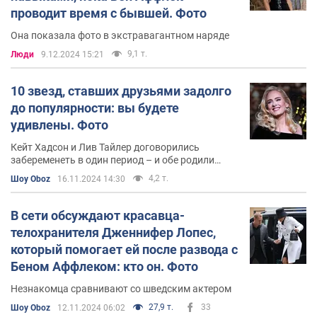
проводит время с бывшей. Фото
Она показала фото в экстравагантном наряде
9,1 т.
Люди
9.12.2024 15:21
10 звезд, ставших друзьями задолго
до популярности: вы будете
удивлены. Фото
Кейт Хадсон и Лив Тайлер договорились
забеременеть в один период – и обе родили
первенцев в 2004 году
4,2 т.
Шоу Oboz
16.11.2024 14:30
В сети обсуждают красавца-
телохранителя Дженнифер Лопес,
который помогает ей после развода с
Беном Аффлеком: кто он. Фото
Незнакомца сравнивают со шведским актером
27,9 т.
33
Шоу Oboz
12.11.2024 06:02