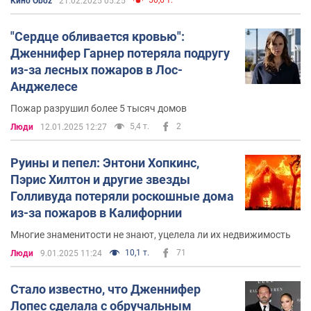
Кино Oboz
21.02.2025 05:25
"Сердце обливается кровью":
Дженнифер Гарнер потеряла подругу
из-за лесных пожаров в Лос-
Анджелесе
Пожар разрушил более 5 тысяч домов
5,4 т.
2
Люди
12.01.2025 12:27
Руины и пепел: Энтони Хопкинс,
Пэрис Хилтон и другие звезды
Голливуда потеряли роскошные дома
из-за пожаров в Калифорнии
Многие знаменитости не знают, уцелела ли их недвижимость
10,1 т.
71
Люди
9.01.2025 11:24
Стало известно, что Дженнифер
Лопес сделала с обручальным