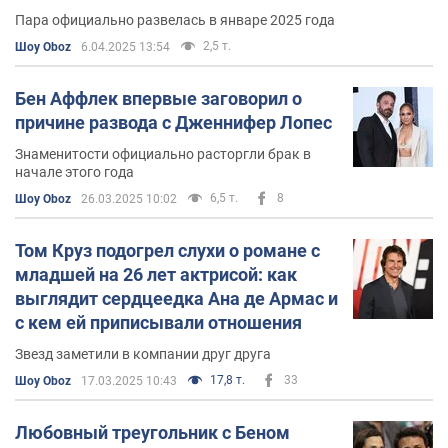
Пара официально развелась в январе 2025 года
2,5 т.
Шоу Oboz
6.04.2025 13:54
Бен Аффлек впервые заговорил о
причине развода с Дженнифер Лопес
Знаменитости официально расторгли брак в
начале этого года
6,5 т.
8
Шоу Oboz
26.03.2025 10:02
Том Круз подогрел слухи о романе с
младшей на 26 лет актрисой: как
выглядит сердцеедка Ана де Армас и
с кем ей приписывали отношения
Звезд заметили в компании друг друга
17,8 т.
33
Шоу Oboz
17.03.2025 10:43
Любовный треугольник с Беном