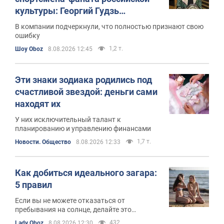
культуры: Георгий Гудзь
язвительно отреагировал
В компании подчеркнули, что полностью признают свою
ошибку
1,2 т.
Шоу Oboz
8.08.2026 12:45
Эти знаки зодиака родились под
счастливой звездой: деньги сами
находят их
У них исключительный талант к
планированию и управлению финансами
1,7 т.
Новости. Общество
8.08.2026 12:33
Как добиться идеального загара:
5 правил
Если вы не можете отказаться от
пребывания на солнце, делайте это
правильно и безопасно
432
Lady Oboz
8.08.2026 12:30