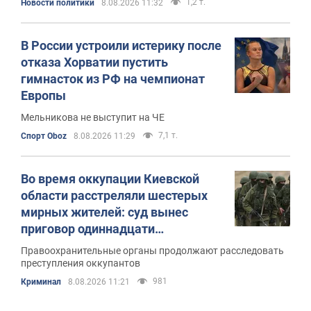
1,2 т.
Новости политики
8.08.2026 11:32
В России устроили истерику после
отказа Хорватии пустить
гимнасток из РФ на чемпионат
Европы
Мельникова не выступит на ЧЕ
7,1 т.
Спорт Oboz
8.08.2026 11:29
Во время оккупации Киевской
области расстреляли шестерых
мирных жителей: суд вынес
приговор одиннадцати
военнослужащим РФ. Фото
Правоохранительные органы продолжают расследовать
преступления оккупантов
981
Криминал
8.08.2026 11:21