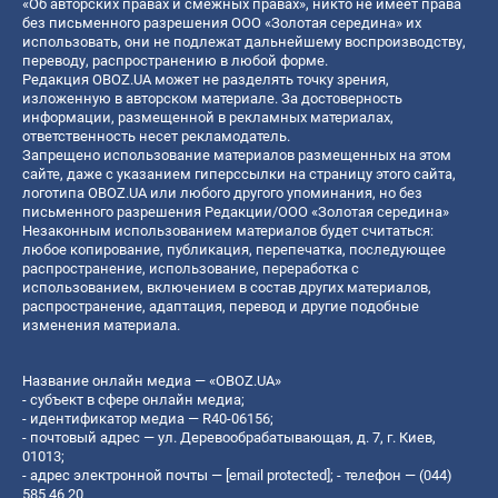
«Об авторских правах и смежных правах», никто не имеет права
без письменного разрешения ООО «Золотая середина» их
использовать, они не подлежат дальнейшему воспроизводству,
переводу, распространению в любой форме.
Редакция OBOZ.UA может не разделять точку зрения,
изложенную в авторском материале. За достоверность
информации, размещенной в рекламных материалах,
ответственность несет рекламодатель.
Запрещено использование материалов размещенных на этом
сайте, даже с указанием гиперссылки на страницу этого сайта,
логотипа OBOZ.UA или любого другого упоминания, но без
письменного разрешения Редакции/ООО «Золотая середина»
Незаконным использованием материалов будет считаться:
любое копирование, публикация, перепечатка, последующее
распространение, использование, переработка с
использованием, включением в состав других материалов,
распространение, адаптация, перевод и другие подобные
изменения материала.
Название онлайн медиа — «OBOZ.UA»
- субъект в сфере онлайн медиа;
- идентификатор медиа — R40-06156;
- почтовый адрес — ул. Деревообрабатывающая, д. 7, г. Киев,
01013;
- адрес электронной почты —
[email protected]
; - телефон — (044)
585 46 20