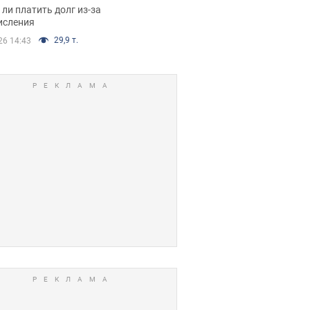
я вынес
ли платить долг из-за
иданное решение
исления
29,9 т.
26 14:43