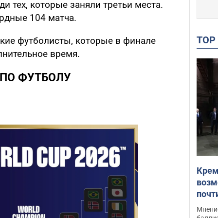
и тех, которые заняли третьи места.
рдные 104 матча.
TO
кие футболисты, которые в финале
лнительное время.
 ПО ФУТБОЛУ
Крем
возм
почт
Укра
Мнение
баллис