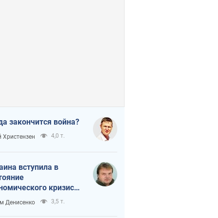
да закончится война?
4,0 т.
 Христензен
аина вступила в
тояние
номического кризиса.
ь ли свет в конце
3,5 т.
м Денисенко
неля?