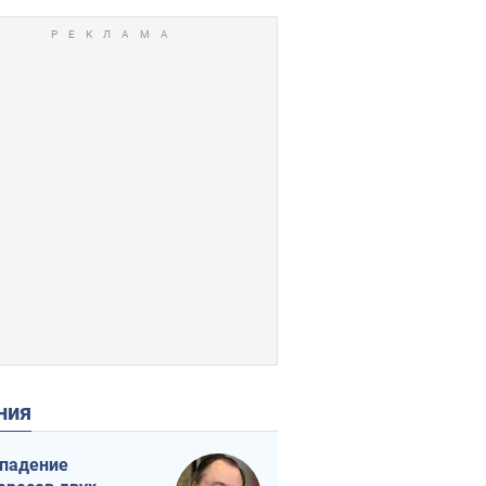
ения
падение