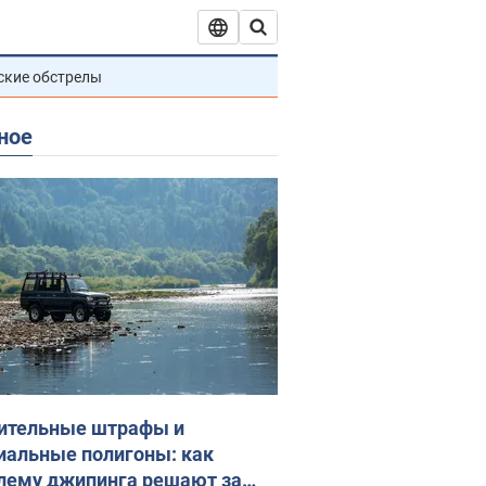
ские обстрелы
ное
ительные штрафы и
иальные полигоны: как
лему джипинга решают за