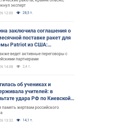
ркнул эксперт
28,5 т.
26 12:00
ина заключила соглашения о
есячной поставке ракет для
емы Patriot из США:
нский раскрыл подробности
акже ведет активные переговоры с
ейскими партнерами
2,4 т.
26 14:08
тилась об учениках и
ерживала учителей: в
льтате удара РФ по Киевской
сти погибли директор
я память жертвам российского
ского лицея, её муж и внук
ра
14,1 т.
26 13:32