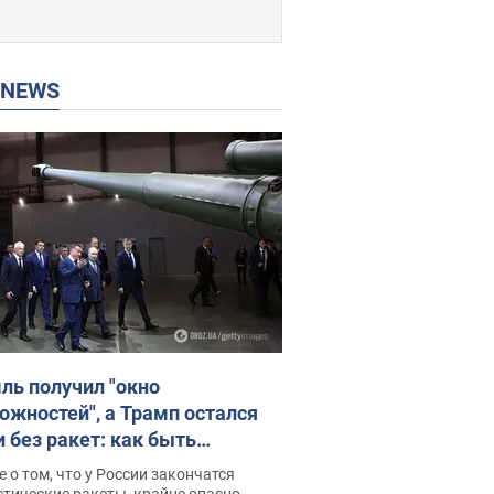
P NEWS
ль получил "окно
ожностей", а Трамп остался
и без ракет: как быть
ине? Интервью с Мельником
 о том, что у России закончатся
тические ракеты, крайне опасно,