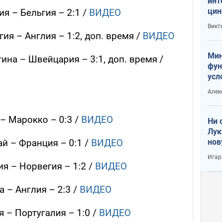
инт
цин
ия – Бельгия – 2:1 /
ВИДЕО
или
Викт
Тра
гия – Англия – 1:2, доп. время /
ВИДЕО
Мин
тина – Швейцария – 3:1, доп. время /
фун
усл
вое
Алек
 – Марокко – 0:3 /
ВИДЕО
Ни 
Лук
нов
ай – Франция – 0:1 /
ВИДЕО
Игар
ия – Норвегия – 1:2 /
ВИДЕО
а – Англия – 2:3 /
ВИДЕО
я – Португалия – 1:0 /
ВИДЕО