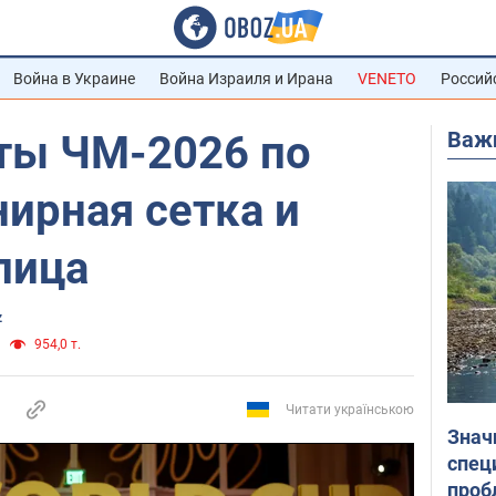
Война в Украине
Война Израиля и Ирана
VENETO
Россий
Важ
аты ЧМ-2026 по
нирная сетка и
лица
z
954,0 т.
Читати українською
Знач
спец
проб