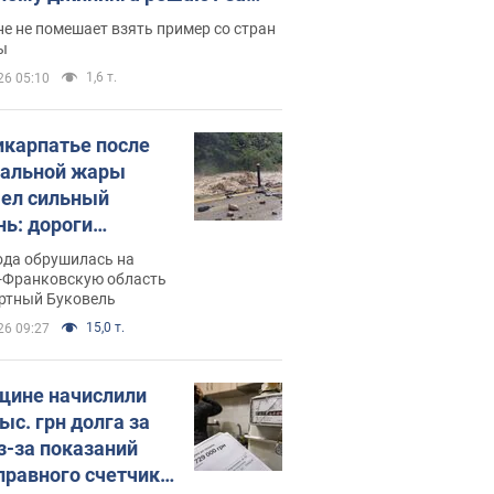
ицей
е не помешает взять пример со стран
ы
1,6 т.
26 05:10
икарпатье после
альной жары
ел сильный
нь: дороги
ратились в реки.
ода обрушилась на
о
-Франковскую область
ортный Буковель
15,0 т.
26 09:27
ине начислили
ыс. грн долга за
из-за показаний
правного счетчика: