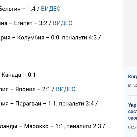
Бельгия – 1:4 /
ВИДЕО
на – Египет – 3:2 /
ВИДЕО
рия – Колумбия – 0:0, пенальти 4:3 /
 Канада – 0:1
Ког
Юрий
лия – Япония – 2:1 /
ВИДЕО
ния – Парагвай – 1:1, пенальти 3:4 /
Укр
сос
эко
Ест
ланды – Марокко – 1:1, пенальти 2:3 /
Вади
тун