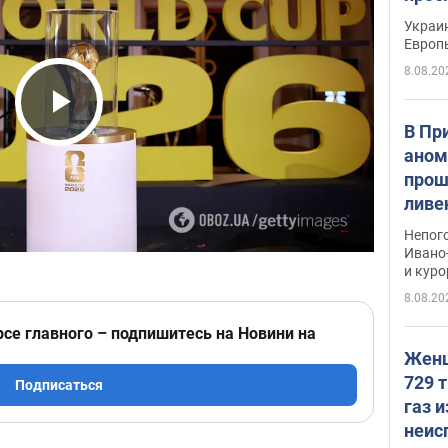
гран
Украин
Европ
8.08.20
Play Video
В Пр
аном
прош
ливе
прев
Непог
Виде
Ивано
и кур
8.08.20
рсе главного – подпишитесь на Новини на
Женщ
729 т
Подписаться
газ 
неис