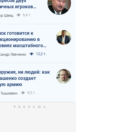
ересов двух
ичных игроков
 тайный план
6,4 т.
ор Швец
мпа и Путина?
ск готовится к
кционированию в
овиях масштабного
нного кризиса
12,2 т.
сандр Левченко
оружия, ни людей: как
ашенко создает
ую армию
8,5 т.
 Тышкевич