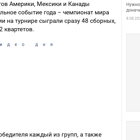
судь
тов Америки, Мексики и Канады
Нужно 
неож
донач
льное событие года – чемпионат мира
8.08.20
ии на турнире сыграли сразу 48 сборных,
2 квартетов.
идео дня
обедителя каждый из групп, а также