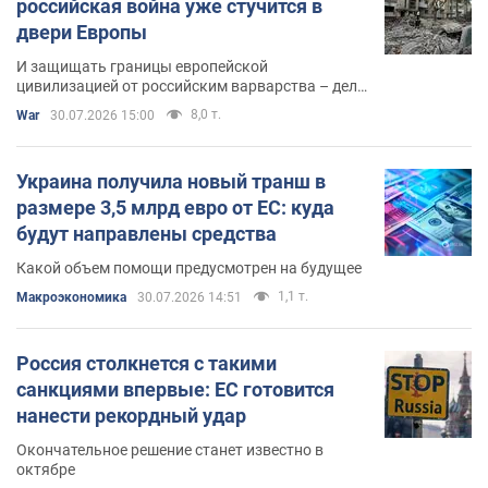
российская война уже стучится в
двери Европы
И защищать границы европейской
цивилизацией от российским варварства – дело
каждого и каждой, кто себя относит к первой, а
8,0 т.
War
30.07.2026 15:00
не ко второму
Украина получила новый транш в
размере 3,5 млрд евро от ЕС: куда
будут направлены средства
Какой объем помощи предусмотрен на будущее
1,1 т.
Mакроэкономика
30.07.2026 14:51
Россия столкнется с такими
санкциями впервые: ЕС готовится
нанести рекордный удар
Окончательное решение станет известно в
октябре