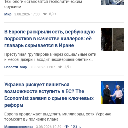
Технологии становятся геополитическим
оружием
8,0 т.
Мир
3.08.2026 17:00
В Европе раскрыли сеть, вербующую
подростков в качестве киллеров: её
главарь скрывается в Иране
Преступная группировка через социальные сети
и мессенджеры находит несовершеннолетних
исполнителей заказных убийств
4,9 т.
Новости. Мир
3.08.2026 11:07
Украина рискует лишиться
возможности вступить в ЕС? The
Economist заявил о срыве ключевых
реформ
Европа продолжает выделять миллиарды, хотя Украина
тормозит выполнение плана
10,3 т.
Mакроэкономика
3.08.2026 10:39