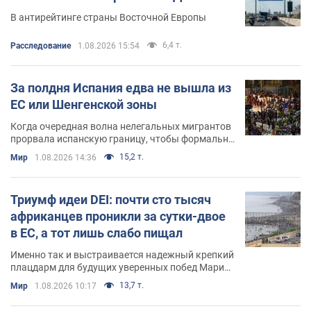
В антирейтинге страны Восточной Европы
6,4 т.
Расследование
1.08.2026 15:54
За полдня Испания едва не вышла из
ЕС или Шенгенской зоны
Когда очередная волна нелегальных мигрантов
прорвала испанскую границу, чтобы формально
оказаться в Испании, в ЕС все поняли, что если
15,2 т.
Мир
1.08.2026 14:36
сразу четко не сказать, что нужно высылать
всех обратно, то впоследствии все эти испанцы
окажутся в парижах и берлинах
Триумф идеи DEI: почти сто тысяч
африканцев проникли за сутки-двое
в ЕС, а тот лишь слабо пищал
Именно так и выстраивается надежный крепкий
плацдарм для будущих уверенных побед Марин
Ле Пен и АдН
13,7 т.
Мир
1.08.2026 10:17