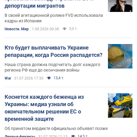
депортации мигрантов
В своей агитационной ролике FVD использовала
кадры из Испании
3,0 т.
Новости. Мир
1.08.2026 00:38
Кто будет выплачивать Украине
репарации, когда Россия распадется?
Наша страна должна подсчитать долг каждого
региона РФ еще до окончания войны
13,4 т.
War
31.07.2026 17:30
Коснется каждого беженца из
Украины: медиа узнали об
окончательном решении ЕС о
временной защите
Об принятом вердикте официально объявят позже
14,5 т.
Личные финансы
31.07.2026 11:13