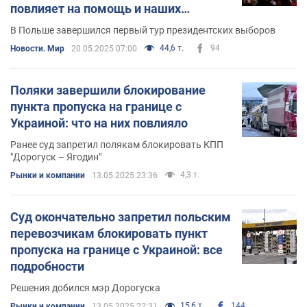
повлияет на помощь и наших
беженцев
В Польше завершился первый тур президентских выборов
44,6 т.
94
Новости. Мир
20.05.2025 07:00
Поляки завершили блокирование
пункта пропуска на границе с
Украиной: что на них повлияло
Ранее суд запретил полякам блокировать КПП
"Дорогуск – Ягодин"
4,3 т.
Рынки и компании
13.05.2025 23:36
Суд окончательно запретил польским
перевозчикам блокировать пункт
пропуска на границе с Украиной: все
подробности
Решения добился мэр Дорогуска
15,6 т.
144
Рынки и компании
13.05.2025 22:31