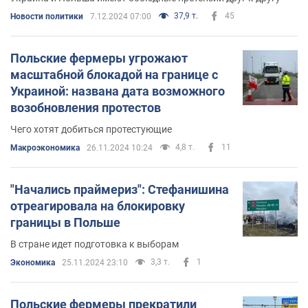
Адамским
37,9 т.
45
Новости политики
7.12.2024 07:00
Польские фермеры угрожают
масштабной блокадой на границе с
Украиной: названа дата возможного
возобновления протестов
Чего хотят добиться протестующие
4,8 т.
11
Mакроэкономика
26.11.2024 10:24
"Начались праймериз": Стефанишина
отреагировала на блокировку
границы в Польше
В стране идет подготовка к выборам
3,3 т.
1
Экономика
25.11.2024 23:10
Польские фермеры прекратили