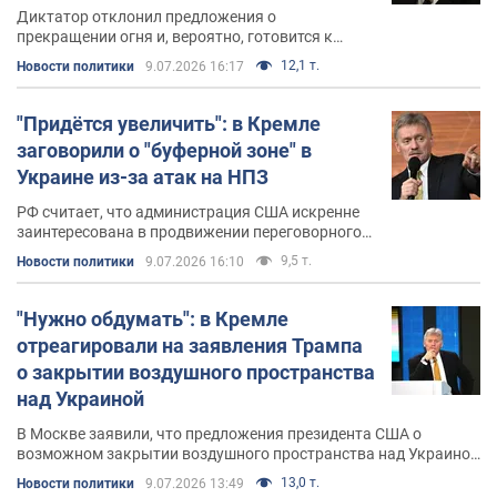
Диктатор отклонил предложения о
прекращении огня и, вероятно, готовится к
дальнейшей эскалации войны
12,1 т.
Новости политики
9.07.2026 16:17
"Придётся увеличить": в Кремле
заговорили о "буферной зоне" в
Украине из-за атак на НПЗ
РФ считает, что администрация США искренне
заинтересована в продвижении переговорного
процесса
9,5 т.
Новости политики
9.07.2026 16:10
"Нужно обдумать": в Кремле
отреагировали на заявления Трампа
о закрытии воздушного пространства
над Украиной
В Москве заявили, что предложения президента США о
возможном закрытии воздушного пространства над Украиной
ранее не обсуждались
13,0 т.
Новости политики
9.07.2026 13:49