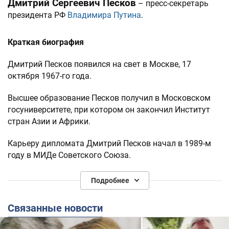
Дмитрий Сергеевич Песков
– пресс-секретарь
президента РФ
Владимира Путина
.
Краткая биография
Дмитрий Песков появился на свет в Москве, 17
октября 1967-го года.
Высшее образование Песков получил в Московском
госуниверситете, при котором он закончил Институт
стран Азии и Африки.
Карьеру дипломата Дмитрий Песков начал в 1989-м
году в МИДе Советского Союза.
С 1990-го по 2000-й год Дмитрий Песков работал в
Подробнее
посольстве в Турции – сначала советском, а позднее,
после развала СССР, российском.
Связанные новости
В 2000-м году Песков занял кресло руководителя