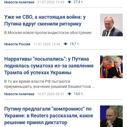
интервью американскому телевизионному
27,4 т.
Новости политики
21.07.2026 13:43
каналу NBC, президент РФ
Владимир Путин
заявил, что Дмитрий Песков, как его пресс-
Уже не СВО, а настоящая война: у
секретарь, "иногда несет пургу" и озвучивает
Путина вдруг сменили риторику
несогласованные публичные заявления и
В Москве новое пропагандистское обострение
комментарии.
19,7 т.
Новости России
11.07.2026 14:46
Личная жизнь
Нарративы "посыпались": у Путина
Пресс-секретарь Путина был женат трижды. Текущая
поднялась суматоха из-за заявления
жена Дмитрия Пескова – Татьяна Навка, белорусская
Трампа об успехах Украины
и российская фигуристка. От предыдущих браков у
Пескова четверо детей – три сына и дочь.
В то же время власти РФ пытаются
приуменьшить значение решений Вашингтона о
поддержке Киева
14,0 т.
Новости политики
10.07.2026 08:31
Путину предлагали "компромисс" по
Украине: в Reuters рассказали, какое
решение принял диктатор