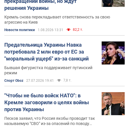
прекращении войны, но ждут
проходивших в Российской Федерации в 2012-м
решения Украины
году, в частности протестной акции на Болотной
Кремль снова перекладывает ответственность за свою
площади, Дмитрий Песков заявил, что
агрессию на Киев
силовикам следует действовать против
82,2 т.
Новости политики
1.08.2026 13:31
митингующих намного более жестко и жестоко,
пресекать любые попытки противостояния и
Предательница Украины Навка
"размазать печень митингующих по асфальту".
потребовала 2 млн евро от ЕС за
Часы Дмитрия Пескова
. Громкий скандал
"моральный ущерб" из-за санкций
разразился в мировых средствах массовой
Бывшая фигуристка поддерживает путинский
информации в 2015-м году, когда на руке
режим
Пескова заметили швейцарские часы Richard
7,8 т.
Спорт Oboz
27.07.2026 19:41
Mille, которые на то время стоили около 620
тысяч долларов. Эта цифра на несколько
порядков превышала официальную декларацию
"Чтобы не было войск НАТО": в
о доходах Дмитрия Пескова. Сам чиновник
Кремле заговорили о целях войны
заявил, что часы являются свадебным
против Украины
подарком.
Песков заявил, что Россия якобы проводит так
называемую "СВО" из-за опасений по поводу
Песков несет пургу
. В 2018-м году, во время
размещения иностранных военных в Украине