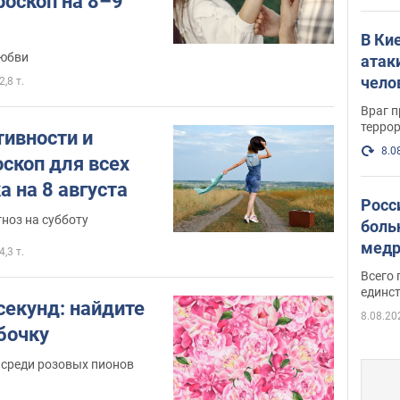
роскоп на 8–9
В Ки
любви
атак
чело
2,8 т.
Враг 
терро
тивности и
8.0
оскоп для всех
а на 8 августа
Росс
ноз на субботу
боль
медр
4,3 т.
Всего 
единст
 секунд: найдите
8.08.20
бочку
 среди розовых пионов