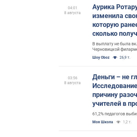
Аурика Ротару
04:01
8 августа
изменила сво
которую ране
сколько полу
В выплату не была вк
Черновицкой филарм
Шоу Oboz
26,9 т.
Деньги – не г
03:56
8 августа
Исследовани
причину разо
учителей в пр
сети с этим н
61,2% педагогов выби
Моя Школа
1,2 т.