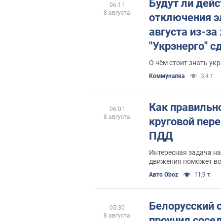
Будут ли дей
06:11
8 августа
отключения э
августа из-за
"Укрэнерго" с
О чём стоит знать ук
Коммуналка
3,4 т.
Как правильн
06:01
8 августа
круговой пере
ПДД
Интересная задача н
движения поможет в
безопасного разъезд
Авто Oboz
11,9 т.
Белорусский 
05:30
8 августа
проучил сосед