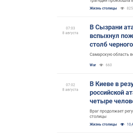
Трагедия произошла в
Жизнь столицы
825
В Сызрани ат
07:03
8 августа
вспыхнул пож
столб черног
Самарскую область в
War
660
В Киеве в рез
07:02
8 августа
российской а
четыре челов
Враг продолжает рег
столицы
Жизнь столицы
10,4