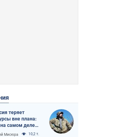
ения
сия теряет
урсы вне плана:
 на самом деле
тует темп войны
10,2 т.
ей Мисюра