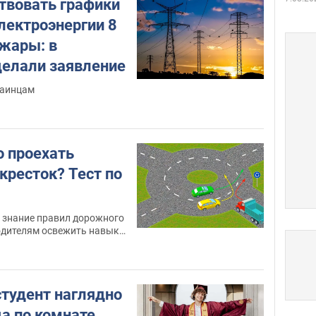
ствовать графики
лектроэнергии 8
 жары: в
делали заявление
раинцам
о проехать
кресток? Тест по
а знание правил дорожного
одителям освежить навыки
а
студент наглядно
а по комнате,