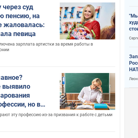
 через суд
ю пенсию, на
"Мы
худ
е жаловалась:
сто
чала певица
отч
Серг
рак
лючена зарплата артистки за время работы в
онии
Зап
Рос
НАТ
лавное?
Леон
е выявило
чарования
офессии, но в
е согласны
рают эту профессию из-за призвания к работе с детьми