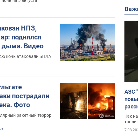
 ночь на 5 августа
Важ
акован НПЗ,
ар: поднялся
о дыма. Видео
сю ночь атаковали БПЛА
ультате
АЗС 
таки пострадали
повы
ека. Фото
расс
улярный ракетный террор
Как на
топли
 т.
7.08.20