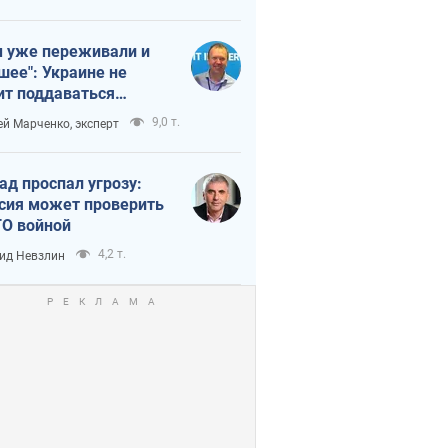
 уже переживали и
шее": Украине не
ит поддаваться
аянию из-за
9,0 т.
ей Марченко, эксперт
етного террора
ад проспал угрозу:
сия может проверить
О войной
4,2 т.
ид Невзлин