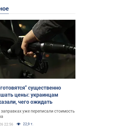
ное
"готовятся" существенно
шать цены: украинцам
казали, чего ожидать
 заправках уже переписали стоимость
ва
22,9 т.
26 22:56