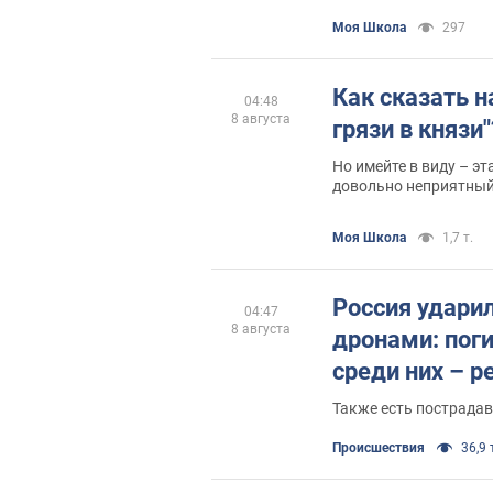
Моя Школа
297
Как сказать н
04:48
8 августа
грязи в князи
Но имейте в виду – э
довольно неприятный
Моя Школа
1,7 т.
Россия удари
04:47
8 августа
дронами: пог
среди них – р
Также есть пострадав
Происшествия
36,9 