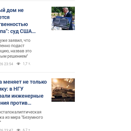
ый дом не
ется
твенностью
па": суд США
становил
уже заявил, что
ительство
ленно подаст
цию, назвав это
ного зала
ным решением"
мостью 400 млн
1,7 т.
26 23:54
аров
а меняет не только
ику: в НГУ
зали инженерные
ния против
ийских FPV-
постапокалиптическая
ов. Фото
ка из мира "Безумного
"
6,7 т.
26 23:47