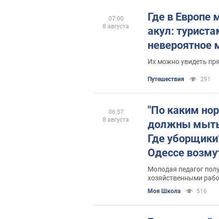
Где в Европе
07:00
8 августа
акул: турист
невероятное 
Их можно увидеть пря
Путешествия
291
"По каким но
06:57
8 августа
должны мыть 
Где уборщики?
Одессе возму
Молодая педагог пол
хозяйственными рабо
Моя Школа
516