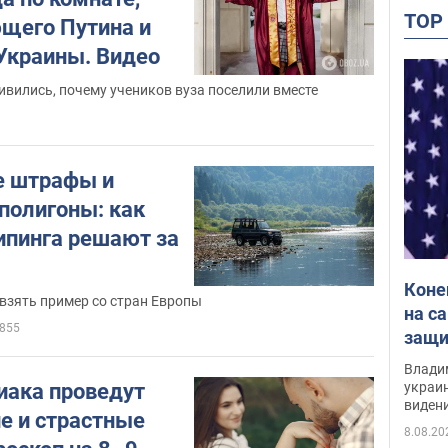
TO
щего Путина и
 Украины. Видео
ивились, почему учеников вуза поселили вместе
е штрафы и
полигоны: как
пинга решают за
Коне
взять пример со стран Европы
на с
855
защи
Инте
Владим
украи
иака проведут
виден
е и страстные
партне
8.08.20