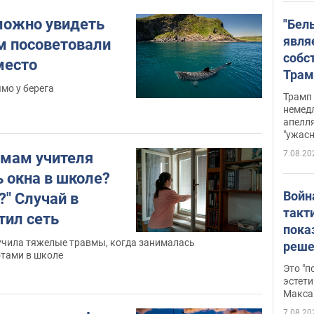
 можно увидеть
"Бел
явля
ам посоветовали
собс
место
Трам
мо у берега
прио
Трамп 
стро
немед
апелля
баль
"ужас
стои
7.08.20
рмам учителя
долл
окна в школе?
Войн
" Случай в
такт
тил сеть
пока
учила тяжелые травмы, когда занималась
реше
тами в школе
росс
Это "
дрон
эстети
Макса
7.08.20