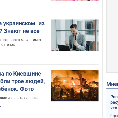
а украинском "из
"? Знают не все
та поговорка может иметь
 оттенок
ла по Киевщине
ибли трое людей,
Мн
ебенок. Фото
Рос
шие из-за атаки врага
рес
кто
т.
дик
Серг