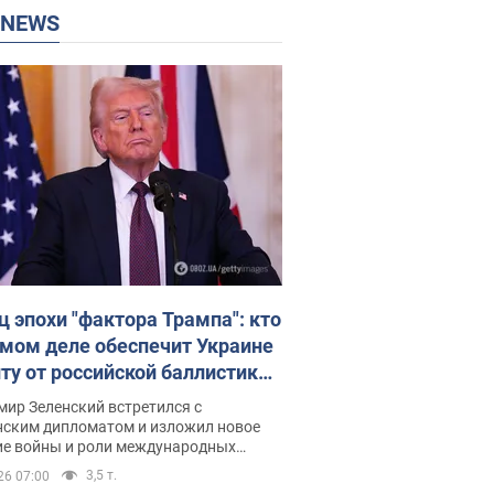
P NEWS
ц эпохи "фактора Трампа": кто
амом деле обеспечит Украине
ту от российской баллистики.
рвью с Безсмертным
ир Зеленский встретился с
нским дипломатом и изложил новое
ие войны и роли международных
ров в борьбе с Россией
3,5 т.
26 07:00