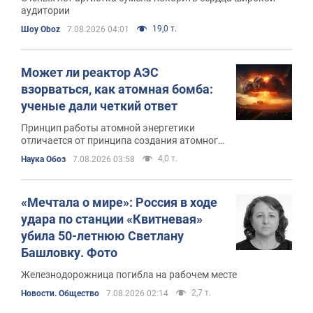
аудитории
19,0 т.
Шоу Oboz
7.08.2026 04:01
Может ли реактор АЭС
взорваться, как атомная бомба:
ученые дали четкий ответ
Принцип работы атомной энергетики
отличается от принципа создания атомного
оружия
4,0 т.
Наука Обоз
7.08.2026 03:58
«Мечтала о мире»: Россия в ходе
удара по станции «Квитневая»
убила 50-летнюю Светлану
Башловку. Фото
Железнодорожница погибла на рабочем месте
2,7 т.
Новости. Общество
7.08.2026 02:14