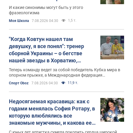
И какие синонимы могут быть у этого
фразеологизма
1,5 т.
Моя Школа
7.08.2026 04:30
"Когда Ковтун нашел там
девушку, я все понял": тренер
сборной Украины – о бегстве
нашей звезды в Хорватию,
встрече с россиянами на подиуме
Теперь команду ведет за собой победитель Кубка мира в
и новом лидере
опорном прыжке, а Международная федерация
гимнастики после возвращения всех прав РФ придумала
11,9 т.
Спорт Oboz
7.08.2026 04:30
наказание за протесты
Недосягаемая красавица: как с
годами менялась София Ротару, в
которую влюблялись все
знакомые мужчины, и какова ее
настоящая фамилия
С юных лет артистка сумела покорить сердца широкой