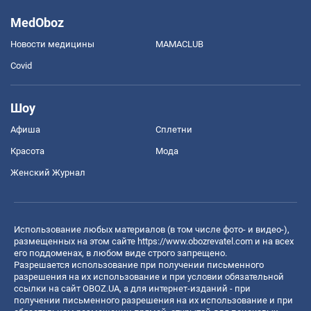
MedOboz
Новости медицины
MAMACLUB
Covid
Шоу
Афиша
Сплетни
Красота
Мода
Женский Журнал
Использование любых материалов (в том числе фото- и видео-),
размещенных на этом сайте
https://www.obozrevatel.com
и на всех
его поддоменах, в любом виде строго запрещено.
Разрешается использование при получении письменного
разрешения на их использование и при условии обязательной
ссылки на сайт OBOZ.UA, а для интернет-изданий - при
получении письменного разрешения на их использование и при