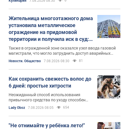
6
Кулинария
7.08.2026 08:30
Жительница многоэтажного дома
установила металлическое
ограждение на придомовой
территории и получила иск в суд:
чем все закончилось
Также в огражденной зоне оказался узел ввода газовой
магистрали, что могло затруднить доступ аварийных
служб
81
Новости. Общество
7.08.2026 08:30
Как сохранить свежесть волос до
6 дней: простые хитрости
Неожиданный способ использования
привычного средства по уходу способен
значительно продлить свежесть прически
654
Lady Oboz
7.08.2026 08:05
"Не отнимайте у ребёнка лето!"