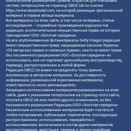
обязательном размещении прямой, открытой для поисковых
систем, гиперссылки на страницу OBOZ.UA по ссылке
https://www.obozrevatel.com
, на которой размещен оригинальный
материал в первом абзаце материала.
Все материалы на этом сайте, в том числе интервью, статьи,
исследования – служебные произведения журналистов
редакции, исключительные имущественные права на которые
принадлежат ООО «Золотая середина».
На все опубликованные фотоматериалы Getty Images редакция
имеет имущественные права, защищаемые законом Украины
«Об авторских правах и смежных правах», никто не имеет права
без письменного разрешения ООО «Золотая середина» их
использовать, они не подлежат дальнейшему воспроизводству,
переводу, распространению в любой форме.
Редакция OBOZ.UA может не разделять точку зрения,
изложенную в авторском материале. За достоверность
информации, размещенной в рекламных материалах,
ответственность несет рекламодатель.
Запрещено использование материалов размещенных на этом
сайте, даже с указанием гиперссылки на страницу этого сайта,
логотипа OBOZ.UA или любого другого упоминания, но без
письменного разрешения Редакции/ООО «Золотая середина»
Незаконным использованием материалов будет считаться:
любое копирование, публикация, перепечатка, последующее
распространение, использование, переработка с
использованием, включением в состав других материалов,
распространение, адаптация, перевод и другие подобные