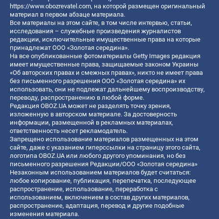
https://www.obozrevatel.com
, на которой размещен оригинальный
материал в первом абзаце материала.
Все материалы на этом сайте, в том числе интервью, статьи,
исследования – служебные произведения журналистов
редакции, исключительные имущественные права на которые
принадлежат ООО «Золотая середина».
На все опубликованные фотоматериалы Getty Images редакция
имеет имущественные права, защищаемые законом Украины
«Об авторских правах и смежных правах», никто не имеет права
без письменного разрешения ООО «Золотая середина» их
использовать, они не подлежат дальнейшему воспроизводству,
переводу, распространению в любой форме.
Редакция OBOZ.UA может не разделять точку зрения,
изложенную в авторском материале. За достоверность
информации, размещенной в рекламных материалах,
ответственность несет рекламодатель.
Запрещено использование материалов размещенных на этом
сайте, даже с указанием гиперссылки на страницу этого сайта,
логотипа OBOZ.UA или любого другого упоминания, но без
письменного разрешения Редакции/ООО «Золотая середина»
Незаконным использованием материалов будет считаться:
любое копирование, публикация, перепечатка, последующее
распространение, использование, переработка с
использованием, включением в состав других материалов,
распространение, адаптация, перевод и другие подобные
изменения материала.