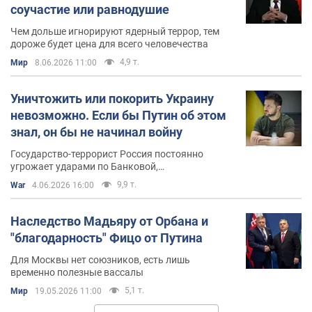
соучастие или равнодушие
Чем дольше игнорируют ядерный террор, тем
дороже будет цена для всего человечества
4,9 т.
Мир
8.06.2026 11:00
Уничтожить или покорить Украину
невозможно. Если бы Путин об этом
знал, он бы не начинал войну
Государство-террорист Россия постоянно
угрожает ударами по Банковой,
правительственному кварталу и "центрам
9,9 т.
War
4.06.2026 16:00
принятия решений"
Наследство Мадьяру от Орбана и
"благодарность" Фицо от Путина
Для Москвы нет союзников, есть лишь
временно полезные вассалы
5,1 т.
Мир
19.05.2026 11:00