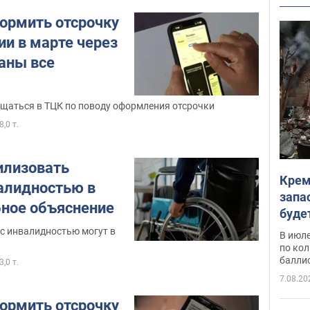
ормить отсрочку
ии в марте через
ваны все
ащаться в ТЦК по поводу оформления отсрочки
8,0 т.
илизовать
Крем
алидностью в
запа
бное объяснение
буде
с инвалидностью могут в
В июле
по ко
балли
3,0 т.
7.08.20
ормить отсрочку