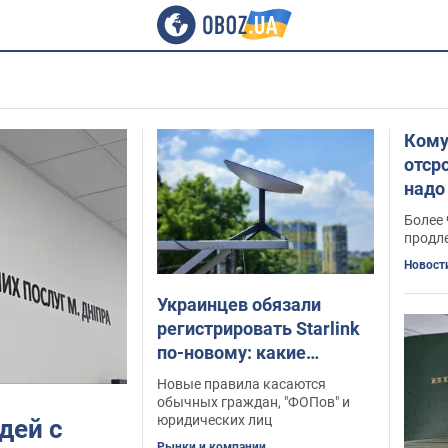
Кому
отср
надо
Более 
продл
Новост
Украинцев обязали
регистрировать Starlink
по-новому: какие
правила изменились
Новые правила касаются
обычных граждан, "ФОПов" и
юридических лиц
дей с
Рынки и компании