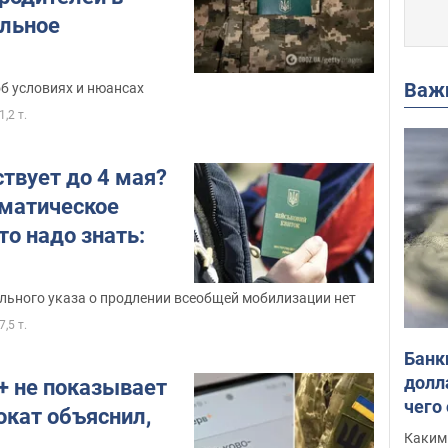
альное
Важ
б условиях и нюансах
1,2 т.
твует до 4 мая?
оматическое
то надо знать:
льного указа о продлении всеобщей мобилизации нет
7,5 т.
Банк
долл
+ не показывает
чего
окат объяснил,
Каким