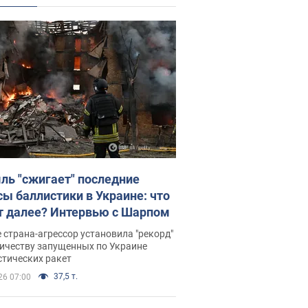
ль "сжигает" последние
сы баллистики в Украине: что
т далее? Интервью с Шарпом
 страна-агрессор установила "рекорд"
личеству запущенных по Украине
стических ракет
37,5 т.
26 07:00