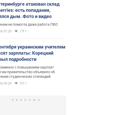
атеринбурге атакован склад
erries: есть попадания,
ялся дым. Фото и видео
янам не помогла даже работа ПВО
7,9 т.
26 07:20
сентября украинским учителям
сят зарплаты: Корецкий
рыл подробности
ременно с повышением зарплат
огам правительство объявило об
ении студенческих стипендий
9,3 т.
26 00:29