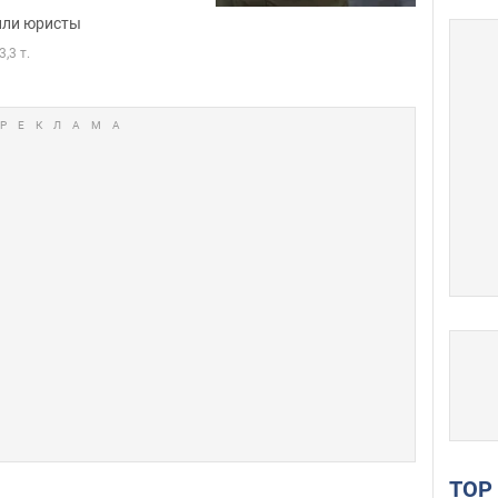
или юристы
3,3 т.
TO