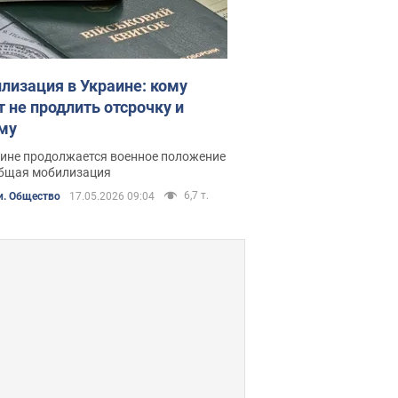
лизация в Украине: кому
т не продлить отсрочку и
му
аине продолжается военное положение
общая мобилизация
6,7 т.
и. Общество
17.05.2026 09:04