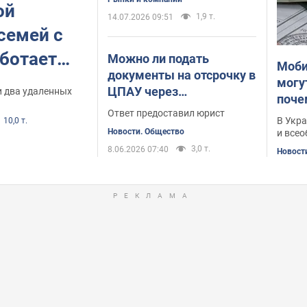
ой
1,9 т.
14.07.2026 09:51
семей с
аботает в
Можно ли подать
Моби
документы на отсрочку в
могу
ЦПАУ через
и два удаленных
поче
представителя:
Ответ предоставил юрист
В Укр
10,0 т.
детальное объяснение
Новости. Общество
и все
3,0 т.
8.06.2026 07:40
Новост