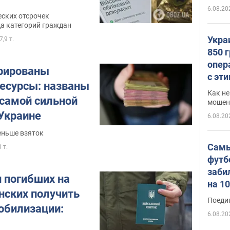
6.08.20
ских отсрочек
да категорий граждан
Укра
7,9 т.
850 
опер
рированы
с эт
есурсы: названы
Как не
 самой сильной
мошен
 Украине
6.08.20
еньше взяток
Самы
3 т.
футб
заби
 погибших на
на 1
нских получить
Виде
Поеди
мобилизации:
6.08.20