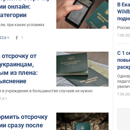
В Ек
ии онлайн:
Wildb
категории
подн
ли, при каких условиях
Росси
7.08.20
22,6 т.
1
С 1 
 отсрочку от
повы
украинцам,
раск
м из плена:
Однов
ъяснение
педаг
увелич
 в учреждения в большинстве случаев не нужно
7.08.20
1,4 т.
рмить отсрочку
ии сразу после