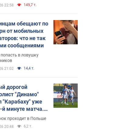
149,7 т.
26 22:58
инцам обещают по
грн от мобильных
аторов: что не так
ими сообщениями
 попасть в ловушку
ников
14,4 т.
26 21:02
й дорогой
олист "Динамо"
л "Карабаху" уже
0-й минуте матча.
о
нок проходит в Польше
6,2 т.
26 20:48