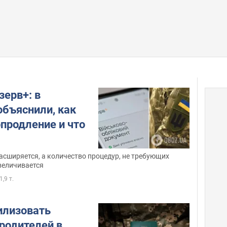
зерв+: в
бъяснили, как
продление и что
асширяется, а количество процедур, не требующих
величивается
1,9 т.
илизовать
родителей в