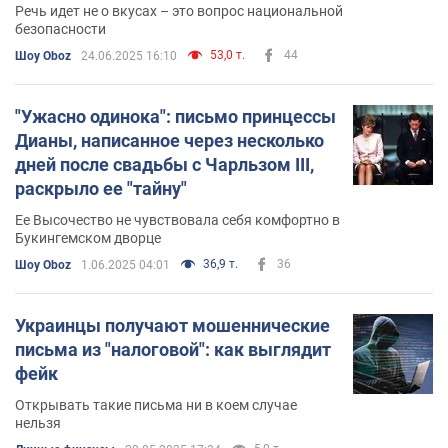
Речь идет не о вкусах – это вопрос национальной
безопасности
53,0 т.
44
Шоу Oboz
24.06.2025 16:10
"Ужасно одинока": письмо принцессы
Дианы, написанное через несколько
дней после свадьбы с Чарльзом III,
раскрыло ее "тайну"
Ее Высочество не чувствовала себя комфортно в
Букингемском дворце
36,9 т.
36
Шоу Oboz
1.06.2025 04:01
Украинцы получают мошеннические
письма из "налоговой": как выглядит
фейк
Открывать такие письма ни в коем случае
нельзя