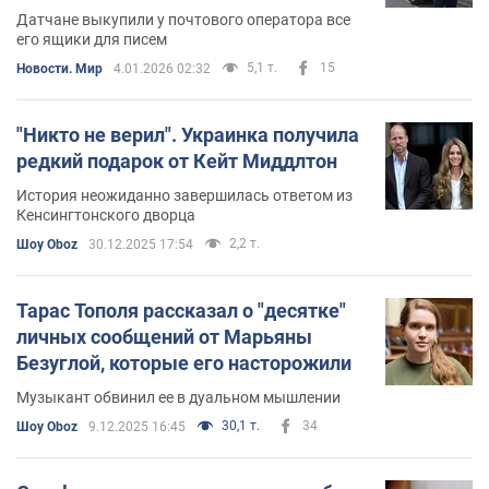
Датчане выкупили у почтового оператора все
его ящики для писем
5,1 т.
15
Новости. Мир
4.01.2026 02:32
"Никто не верил". Украинка получила
редкий подарок от Кейт Миддлтон
История неожиданно завершилась ответом из
Кенсингтонского дворца
2,2 т.
Шоу Oboz
30.12.2025 17:54
Тарас Тополя рассказал о "десятке"
личных сообщений от Марьяны
Безуглой, которые его насторожили
Музыкант обвинил ее в дуальном мышлении
30,1 т.
34
Шоу Oboz
9.12.2025 16:45