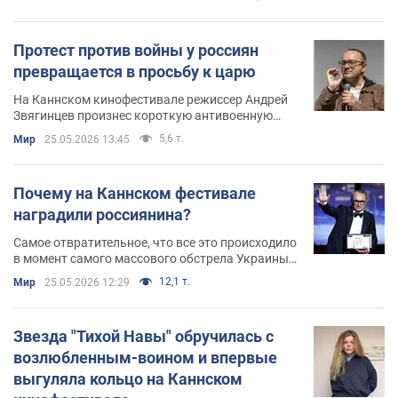
однако этот сюжет получил продолжение
Протест против войны у россиян
превращается в просьбу к царю
На Каннском кинофестивале режиссер Андрей
Звягинцев произнес короткую антивоенную
речь
5,6 т.
Мир
25.05.2026 13:45
Почему на Каннском фестивале
наградили россиянина?
Самое отвратительное, что все это происходило
в момент самого массового обстрела Украины
за время войны. А сам Звягинцев побоялся
12,1 т.
Мир
25.05.2026 12:29
сказать прямо: Путин х-ло
Звезда "Тихой Навы" обручилась с
возлюбленным-воином и впервые
выгуляла кольцо на Каннском