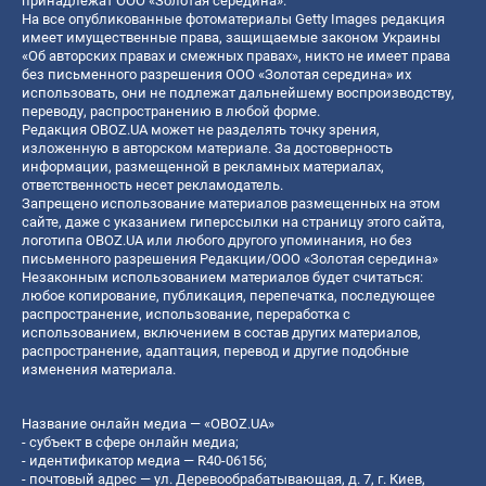
принадлежат ООО «Золотая середина».
На все опубликованные фотоматериалы Getty Images редакция
имеет имущественные права, защищаемые законом Украины
«Об авторских правах и смежных правах», никто не имеет права
без письменного разрешения ООО «Золотая середина» их
использовать, они не подлежат дальнейшему воспроизводству,
переводу, распространению в любой форме.
Редакция OBOZ.UA может не разделять точку зрения,
изложенную в авторском материале. За достоверность
информации, размещенной в рекламных материалах,
ответственность несет рекламодатель.
Запрещено использование материалов размещенных на этом
сайте, даже с указанием гиперссылки на страницу этого сайта,
логотипа OBOZ.UA или любого другого упоминания, но без
письменного разрешения Редакции/ООО «Золотая середина»
Незаконным использованием материалов будет считаться:
любое копирование, публикация, перепечатка, последующее
распространение, использование, переработка с
использованием, включением в состав других материалов,
распространение, адаптация, перевод и другие подобные
изменения материала.
Название онлайн медиа — «OBOZ.UA»
- субъект в сфере онлайн медиа;
- идентификатор медиа — R40-06156;
- почтовый адрес — ул. Деревообрабатывающая, д. 7, г. Киев,