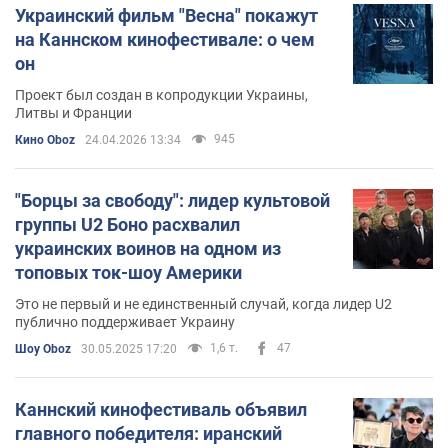
Украинский фильм "Весна" покажут
на Каннском кинофестивале: о чем
он
Проект был создан в копродукции Украины,
Литвы и Франции
945
Кино Oboz
24.04.2026 13:34
"Борцы за свободу": лидер культовой
группы U2 Боно расхвалил
украинских воинов на одном из
топовых ток-шоу Америки
Это не первый и не единственный случай, когда лидер U2
публично поддерживает Украину
1,6 т.
47
Шоу Oboz
30.05.2025 17:20
Каннский кинофестиваль объявил
главного победителя: иранский