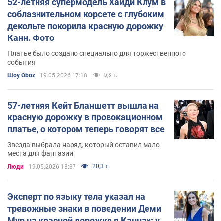
52-летняя супермодель Хайди Клум в
соблазнительном корсете с глубоким
декольте покорила красную дорожку
Канн. Фото
Платье было создано специально для торжественного
события
5,8 т.
Шоу Oboz
19.05.2026 17:18
57-летняя Кейт Бланшетт вышла на
красную дорожку в провокационном
платье, о котором теперь говорят все
Звезда выбрала наряд, который оставил мало
места для фантазии
20,3 т.
Люди
19.05.2026 13:37
Эксперт по языку тела указал на
тревожные знаки в поведении Деми
Мур на красной дорожке в Каннах: у