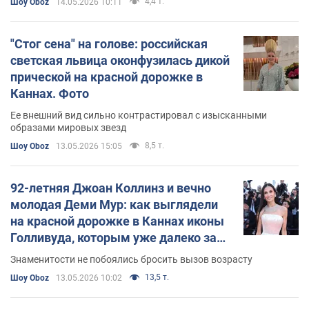
4,4 т.
Шоу Oboz
14.05.2026 10:11
"Стог сена" на голове: российская
светская львица оконфузилась дикой
прической на красной дорожке в
Каннах. Фото
Ее внешний вид сильно контрастировал с изысканными
образами мировых звезд
8,5 т.
Шоу Oboz
13.05.2026 15:05
92-летняя Джоан Коллинз и вечно
молодая Деми Мур: как выглядели
на красной дорожке в Каннах иконы
Голливуда, которым уже далеко за
60. Фото
Знаменитости не побоялись бросить вызов возрасту
13,5 т.
Шоу Oboz
13.05.2026 10:02