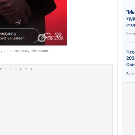
"Мы
худ
сто
отч
Серг
рак
Что
202
Осн
нов
Васи