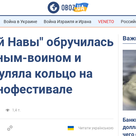
Война в Украине
Война Израиля и Ирана
VENETO
Россий
Важ
й Навы" обручилась
ным-воином и
уляла кольцо на
нофестивале
1,4 т.
Банк
долл
Читати українською
чего