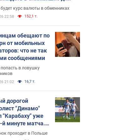
 будет курс валюты в обменниках
152,1 т.
26 22:58
инцам обещают по
грн от мобильных
аторов: что не так
ими сообщениями
 попасть в ловушку
ников
16,7 т.
26 21:02
й дорогой
олист "Динамо"
л "Карабаху" уже
0-й минуте матча.
о
нок проходит в Польше