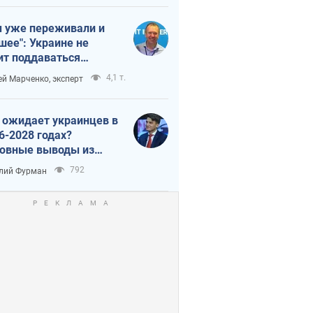
 уже переживали и
шее": Украине не
ит поддаваться
аянию из-за
4,1 т.
ей Марченко, эксперт
етного террора
 ожидает украинцев в
6-2028 годах?
овные выводы из
ых прогнозов от НБУ
792
лий Фурман