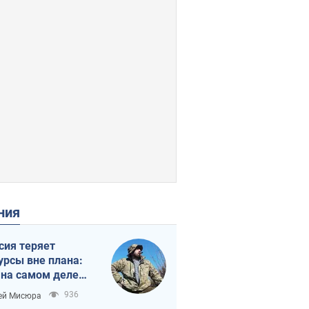
ения
сия теряет
урсы вне плана:
 на самом деле
тует темп войны
936
ей Мисюра