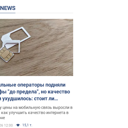
P NEWS
льные операторы подняли
фы "до предела", но качество
и ухудшилось: стоит ли
ваться на цены
у цены на мобильную связь выросли в
 как улучшить качество интернета в
оне
15,1 т.
26 12:00