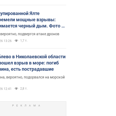
купированной Ялте
ремели мощные взрывы:
имается черный дым. Фото и
о
 вероятно, подвергся атаке дронов
1,7 т.
26 13:26
блево в Николаевской области
зошел взрыв в море: погиб
ина, есть пострадавшие
на, вероятно, подорвался на морской
2,8 т.
26 12:41