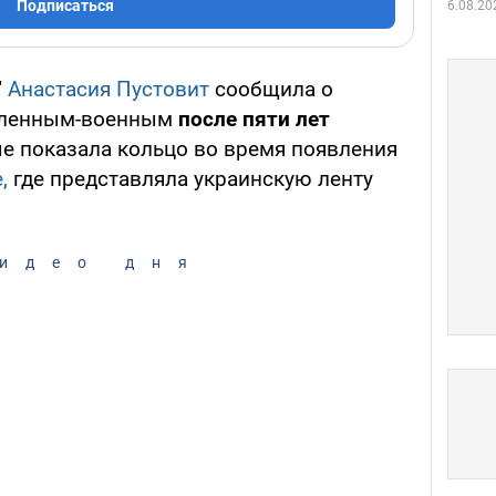
Подписаться
6.08.20
"
Анастасия Пустовит
сообщила о
бленным-военным
после пяти лет
ые показала кольцо во время появления
,
где представляла украинскую ленту
идео дня