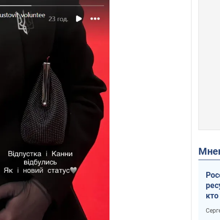
Мн
Рос
рес
кто
дик
Серг