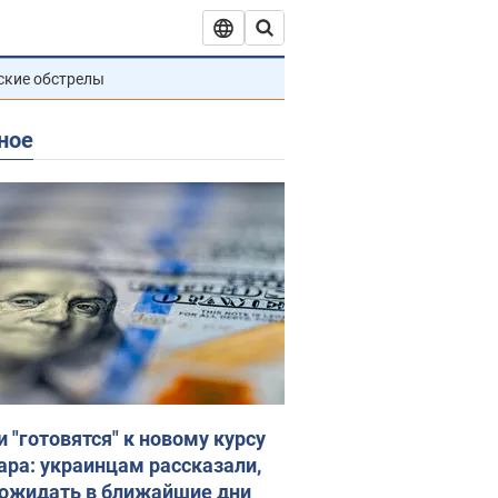
ские обстрелы
ное
и "готовятся" к новому курсу
ара: украинцам рассказали,
 ожидать в ближайшие дни