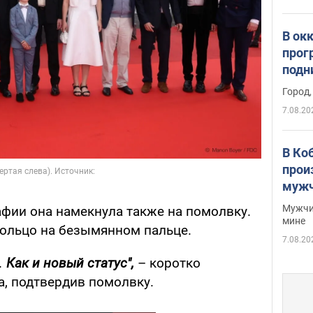
В ок
прог
подн
виде
Город,
7.08.20
В Ко
прои
мужч
Мужчи
фии она намекнула также на помолвку.
мине
кольцо на безымянном пальце.
7.08.20
.
Как и новый статус",
– коротко
, подтвердив помолвку.