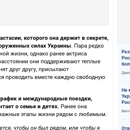
астасии, которого она держит в секрете,
ооруженных силах Украины
. Пара редко
Рез
ной жизни, однако ранее актриса
Рос
 расстоянии они поддерживают теплые
бол
нят друг другу, присылают
Дмит
ся проводить вместе каждую свободную
Не 
Укр
рафик и международные поездки,
Рос
чтает о семье и детях.
Ранее она
Викт
и важные этапы жизни рядом с любимым.
чется, чтобы он был рядом, или чтобы я
Отв