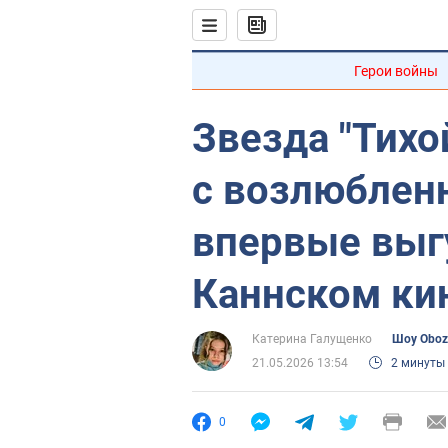
Герои войны
Звезда "Тихо
с возлюблен
впервые выг
Каннском ки
Катерина Галущенко
Шоу Oboz
21.05.2026 13:54
2 минуты
0