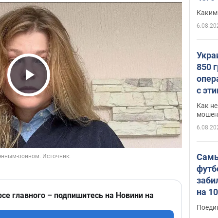
Каким
6.08.20
Укра
850 
опер
Play Video
с эт
Как не
мошен
6.08.20
Самы
футб
заби
на 1
рсе главного – подпишитесь на Новини на
Виде
Поеди