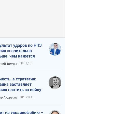
ультат ударов по НПЗ
сии значительно
ьше, чем кажется
1,4 т.
рий Томчук
месть, а стратегия:
аина заставляет
сию платить за войну
2,5 т.
ор Андрусив
ет на украинофобию –