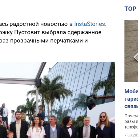
TO
лась радостной новостью в
InstaStories
.
рожку Пустовит выбрала сдержанное
браз прозрачными перчатками и
Моби
тари
связ
жало
Почем
разы и
телеф
7.08.20