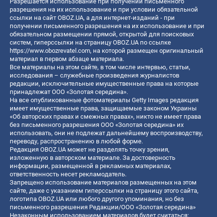
Разрешается использование при получении письменного
разрешения на их использование и при условии обязательной
ссылки на сайт OBOZ.UA, а для интернет-изданий - при
получении письменного разрешения на их использование и при
обязательном размещении прямой, открытой для поисковых
систем, гиперссылки на страницу OBOZ.UA по ссылке
https://www.obozrevatel.com
, на которой размещен оригинальный
материал в первом абзаце материала.
Все материалы на этом сайте, в том числе интервью, статьи,
исследования – служебные произведения журналистов
редакции, исключительные имущественные права на которые
принадлежат ООО «Золотая середина».
На все опубликованные фотоматериалы Getty Images редакция
имеет имущественные права, защищаемые законом Украины
«Об авторских правах и смежных правах», никто не имеет права
без письменного разрешения ООО «Золотая середина» их
использовать, они не подлежат дальнейшему воспроизводству,
переводу, распространению в любой форме.
Редакция OBOZ.UA может не разделять точку зрения,
изложенную в авторском материале. За достоверность
информации, размещенной в рекламных материалах,
ответственность несет рекламодатель.
Запрещено использование материалов размещенных на этом
сайте, даже с указанием гиперссылки на страницу этого сайта,
логотипа OBOZ.UA или любого другого упоминания, но без
письменного разрешения Редакции/ООО «Золотая середина»
Незаконным использованием материалов будет считаться: