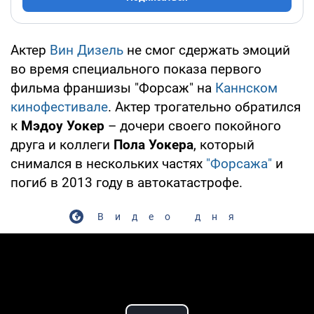
Актер
Вин Дизель
не смог сдержать эмоций
во время специального показа первого
фильма франшизы "Форсаж" на
Каннском
кинофестивале
. Актер трогательно обратился
к
Мэдоу Уокер
– дочери своего покойного
друга и коллеги
Пола Уокера
, который
снимался в нескольких частях
"Форсажа"
и
погиб в 2013 году в автокатастрофе.
Видео дня