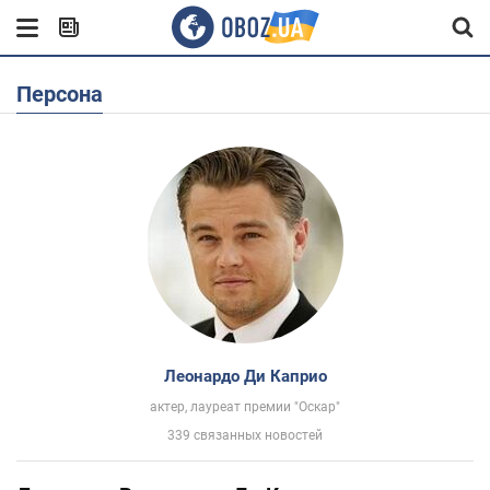
Персона
Леонардо Ди Каприо
актер, лауреат премии "Оскар"
339 связанных новостей