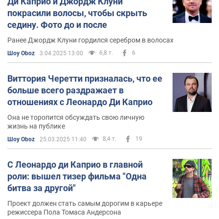
Ди Каприо и Джордж Клуни
покрасили волосы, чтобы скрыть
седину. Фото до и после
Ранее Джордж Клуни гордился серебром в волосах
6,8 т.
6
Шоу Oboz
3.04.2025 13:00
Виттория Черетти призналась, что ее
больше всего раздражает в
отношениях с Леонардо Ди Каприо
Она не торопится обсуждать свою личную
жизнь на публике
8,4 т.
19
Шоу Oboz
25.03.2025 11:40
С Леонардо ди Каприо в главной
роли: вышел тизер фильма "Одна
битва за другой"
Проект должен стать самым дорогим в карьере
режиссера Пола Томаса Андерсона