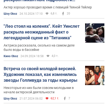
закрытой вечеринки
Актер хорошо проводил время с певицей Теяной Тейлер
6,8 т.
20
Шоу Oboz
24.10.2024 17:10
"Лео стоял на коленях". Кейт Уинслет
раскрыла неожиданный факт о
легендарной сцене из "Титаника"
Актриса рассказала, сколько на самом деле
было воды в бассейне
4,0 т.
Кино Oboz
24.09.2024 18:58
Встреча со своей молодой версией.
Художник показал, как изменились
звезды Голливуда за годы карьеры
Некоторые из них были совсем молодыми в
начале актерской деятельности
62,1 т.
7
Шоу Oboz
21.07.2024 06:02