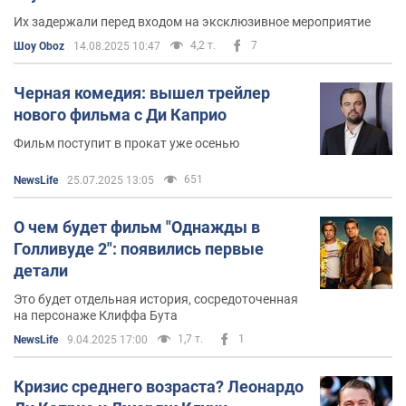
Их задержали перед входом на эксклюзивное мероприятие
4,2 т.
7
Шоу Oboz
14.08.2025 10:47
Черная комедия: вышел трейлер
нового фильма с Ди Каприо
Фильм поступит в прокат уже осенью
651
NewsLife
25.07.2025 13:05
О чем будет фильм "Однажды в
Голливуде 2": появились первые
детали
Это будет отдельная история, сосредоточенная
на персонаже Клиффа Бута
1,7 т.
1
NewsLife
9.04.2025 17:00
Кризис среднего возраста? Леонардо