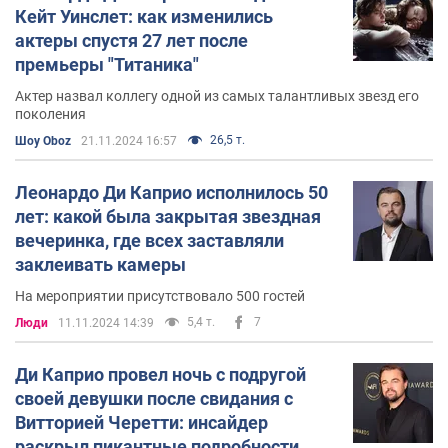
Кейт Уинслет: как изменились
актеры спустя 27 лет после
премьеры "Титаника"
Актер назвал коллегу одной из самых талантливых звезд его
поколения
26,5 т.
Шоу Oboz
21.11.2024 16:57
Леонардо Ди Каприо исполнилось 50
лет: какой была закрытая звездная
вечеринка, где всех заставляли
заклеивать камеры
На мероприятии присутствовало 500 гостей
5,4 т.
7
Люди
11.11.2024 14:39
Ди Каприо провел ночь с подругой
своей девушки после свидания с
Витторией Черетти: инсайдер
раскрыл пикантные подробности