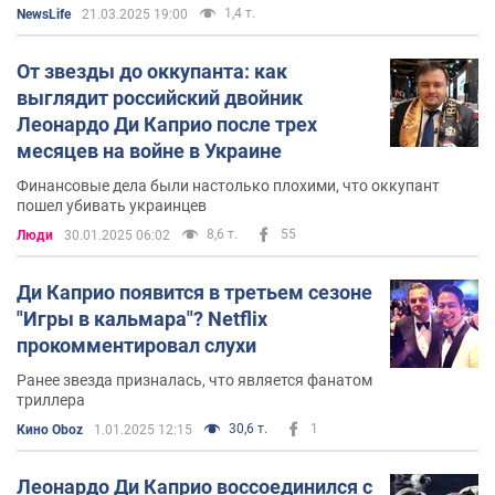
1,4 т.
NewsLife
21.03.2025 19:00
От звезды до оккупанта: как
выглядит российский двойник
Леонардо Ди Каприо после трех
месяцев на войне в Украине
Финансовые дела были настолько плохими, что оккупант
пошел убивать украинцев
8,6 т.
55
Люди
30.01.2025 06:02
Ди Каприо появится в третьем сезоне
"Игры в кальмара"? Netflix
прокомментировал слухи
Ранее звезда призналась, что является фанатом
триллера
30,6 т.
1
Кино Oboz
1.01.2025 12:15
Леонардо Ди Каприо воссоединился с