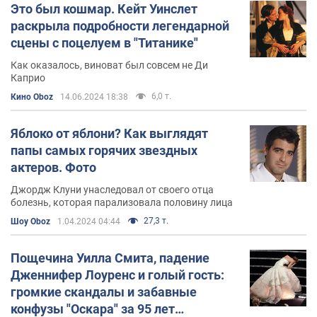
Это был кошмар. Кейт Уинслет
раскрыла подробности легендарной
сцены с поцелуем в "Титанике"
Как оказалось, виноват был совсем не Ди
Каприо
6,0 т.
Кино Oboz
14.06.2024 18:38
Яблоко от яблони? Как выглядят
папы самых горячих звездных
актеров. Фото
Джордж Клуни унаследовал от своего отца
болезнь, которая парализовала половину лица
27,3 т.
Шоу Oboz
1.04.2024 04:44
Пощечина Уилла Смита, падение
Дженнифер Лоуренс и голый гость:
громкие скандалы и забавные
конфузы "Оскара" за 95 лет