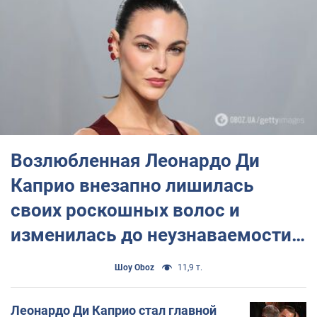
После выхода фильма «Авиатор» награжден
кавалерской степенью французского Ордена искусств
и литературы.
В 2016 году получил долгожданный первый "Оскар" за
главную роль в фильм "Выживший".
Возлюбленная Леонардо Ди
Каприо внезапно лишилась
своих роскошных волос и
изменилась до неузнаваемости.
Фото
Шоу Oboz
11,9 т.
Леонардо Ди Каприо стал главной