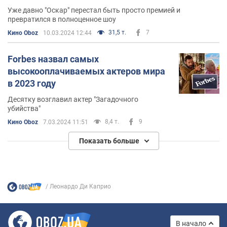
существования премии
Уже давно "Оскар" перестал быть просто премией и
превратился в полноценное шоу
31,5 т.
7
Кино Oboz
10.03.2024 12:44
Forbes назвал самых
высокооплачиваемых актеров мира
в 2023 году
Десятку возглавил актер "Загадочного
убийства"
8,4 т.
9
Кино Oboz
7.03.2024 11:51
Показать больше
Леонардо Ди Каприо
В начало