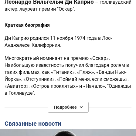
Леонардо Вильгельм Ди Каприо
– голливудский
актер, лауреат премии "Оскар".
Краткая биография
Ди Каприо родился 11 ноября 1974 года в Лос-
Анджелесе, Калифорния.
Многократный номинант на премию «Оскар».
Наибольшую известность получил благодаря ролям в
таких фильмах, как «Титаник», «Пляж», «Банды Нью-
Йорка», «Отступники», «Поймай меня, если сможешь»,
«Авиатор», «Остров проклятых» и «Начало», "Однажды
в Голливуде".
Мировую популярность актеру принес 1997 год. Драма
Подробнее
«Титаник» стала самым главным событием года. Ди
Каприо получил номинацию на премию «Золотой
Связанные новости
глобус». Именно роль в «Титанике» выдвинула его в
ряды самых высокооплачиваемых актеров Голливуда.