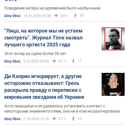
Поведение актера на церемонии было необычным
6,6 т.
35
Шоу Oboz
13.01.2026 03:30
"Лицо, на которое мы не устаем
смотреть". Журнал Time назвал
лучшего артиста 2025 года
Этот актер на сцене более 30 лет
9,1 т.
17
Шоу Oboz
9.12.2025 09:52
Ди Каприо игнорирует, а другие
осторожно отказывают: Гресь
раскрыла правду о переписке с
мировыми звездами об Украине
Хотя пиарщице и не удавалось установить контакт с
некоторыми знаменитостями, она ни в ком не разочарована
2,7 т.
12
Шоу Oboz
7.10.2025 12:10