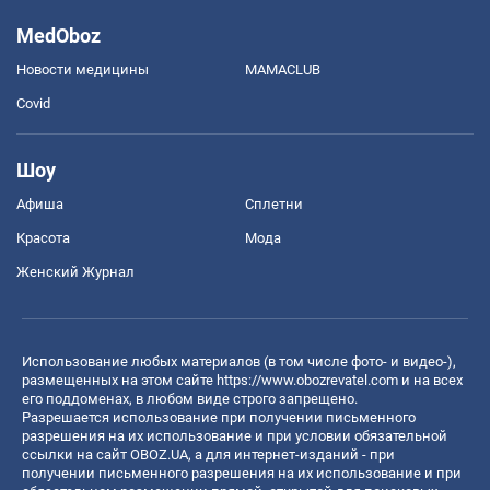
MedOboz
Новости медицины
MAMACLUB
Covid
Шоу
Афиша
Сплетни
Красота
Мода
Женский Журнал
Использование любых материалов (в том числе фото- и видео-),
размещенных на этом сайте
https://www.obozrevatel.com
и на всех
его поддоменах, в любом виде строго запрещено.
Разрешается использование при получении письменного
разрешения на их использование и при условии обязательной
ссылки на сайт OBOZ.UA, а для интернет-изданий - при
получении письменного разрешения на их использование и при