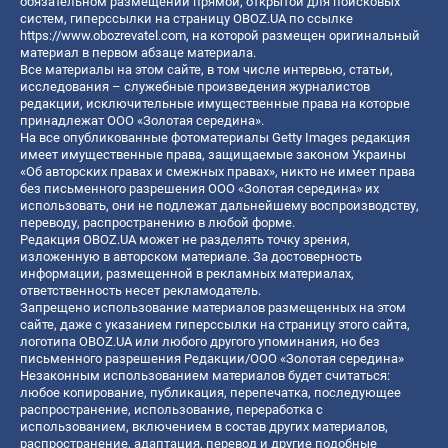
обязательном размещении прямой, открытой для поисковых
систем, гиперссылки на страницу OBOZ.UA по ссылке
https://www.obozrevatel.com
, на которой размещен оригинальный
материал в первом абзаце материала.
Все материалы на этом сайте, в том числе интервью, статьи,
исследования – служебные произведения журналистов
редакции, исключительные имущественные права на которые
принадлежат ООО «Золотая середина».
На все опубликованные фотоматериалы Getty Images редакция
имеет имущественные права, защищаемые законом Украины
«Об авторских правах и смежных правах», никто не имеет права
без письменного разрешения ООО «Золотая середина» их
использовать, они не подлежат дальнейшему воспроизводству,
переводу, распространению в любой форме.
Редакция OBOZ.UA может не разделять точку зрения,
изложенную в авторском материале. За достоверность
информации, размещенной в рекламных материалах,
ответственность несет рекламодатель.
Запрещено использование материалов размещенных на этом
сайте, даже с указанием гиперссылки на страницу этого сайта,
логотипа OBOZ.UA или любого другого упоминания, но без
письменного разрешения Редакции/ООО «Золотая середина»
Незаконным использованием материалов будет считаться:
любое копирование, публикация, перепечатка, последующее
распространение, использование, переработка с
использованием, включением в состав других материалов,
распространение, адаптация, перевод и другие подобные