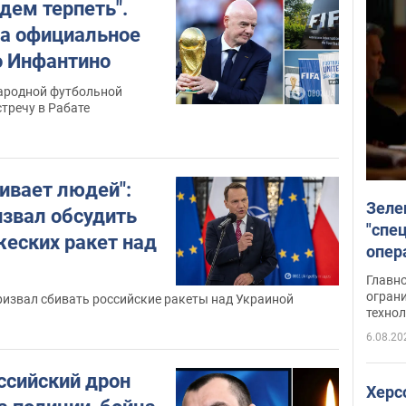
дем терпеть".
а официальное
о Инфантино
ародной футбольной
тречу в Рабате
ивает людей":
Зеле
извал обсудить
"спе
жеских ракет над
опер
зада
Главн
огран
извал сбивать российские ракеты над Украиной
техно
6.08.20
ссийский дрон
Херс