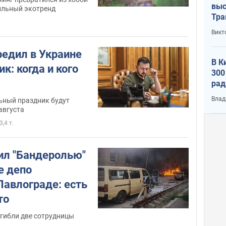
выс
тильный экотренд
Тра
Викт
редил в Украине
В К
к: когда и кого
300
рад
воп
Влад
ный праздник будут
августа
3,4 т.
ил "Бандеролью"
е депо
Павлограде: есть
то
огибли две сотрудницы