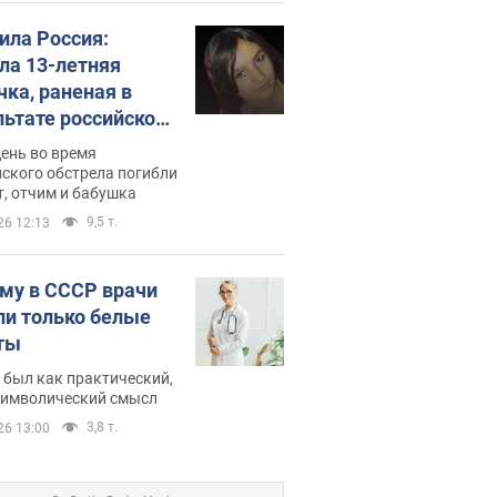
била Россия:
ла 13-летняя
чка, раненая в
льтате российской
и на Сумскую
день во время
сть. Фото
ского обстрела погибли
т, отчим и бабушка
9,5 т.
26 12:13
му в СССР врачи
ли только белые
ты
 был как практический,
 символический смысл
3,8 т.
26 13:00