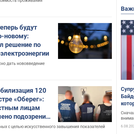
тоимость проживания
Важ
теперь будут
о-новому:
л решение по
 электроэнергии
жно дать нововведение
Супр
билизация 120
Байд
стре «Оберег»:
кото
стным лицам
"агр
Сначал
ено подозрение.
внима
6.08.20
ных с целью искусственного завышения показателей