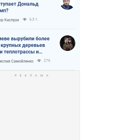
тупает Дональд
мп?
6,3 т.
ор Каспрук
иеве вырубили более
 крупных деревьев
и теплотрассы и
реки Генплану
276
ислав Самойленко