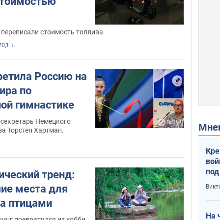
 стоимостью
 переписали стоимость топлива
20,1 т.
ретила Россию на
ира по
ой гимнастике
-секретарь Немецкого
Мн
а Торстен Хартман.
Кре
вой
под
ический тренд:
кри
ие места для
Викт
лог
а птицами
На 
инг превратился из хобби