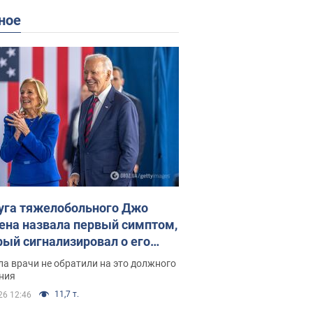
ное
уга тяжелобольного Джо
ена назвала первый симптом,
рый сигнализировал о его
ессивном" раке
а врачи не обратили на это должного
ния
11,7 т.
26 12:46