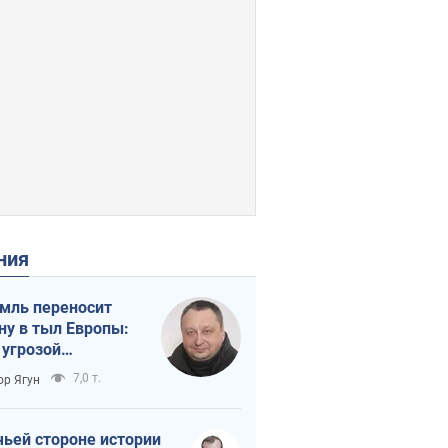
ения
мль переносит
ну в тыл Европы:
 угрозой
тическая
7,0 т.
ор Ягун
истика
чьей стороне истории