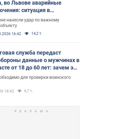
а, во Львове аварийные
ючения: ситуация в
госистеме 6 августа
яне нанесли удар по важному
ообъекту
14,2 т.
8.2026 16:42
говая служба передаст
бороны данные о мужчинах в
сте от 18 до 60 лет: зачем это
о
еобходимо для проверки воинского
6,7 т.
26 18:42