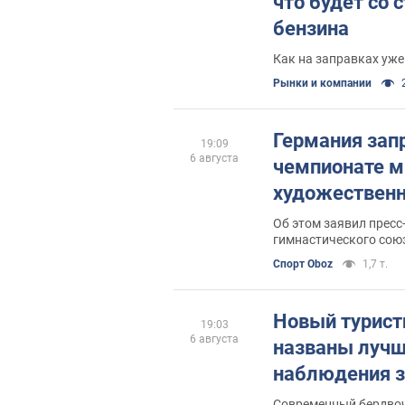
что будет со
бензина
Как на заправках уже
Рынки и компании
Германия зап
19:09
6 августа
чемпионате м
художественн
Об этом заявил пресс
гимнастического союз
Спорт Oboz
1,7 т.
Новый турист
19:03
6 августа
названы лучш
наблюдения з
Современный бердвоч