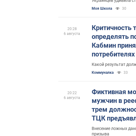
Украинцев удивила с
Моя Школа
30
Критичность 
20:28
6 августа
определять п
Кабмин приня
потребителях
Какой результат дол
Коммуналка
33
Фиктивная мо
20:22
6 августа
мужчин в рее
трем должно
ТЦК предъявл
Фото
Внесение ложных дан
призыва