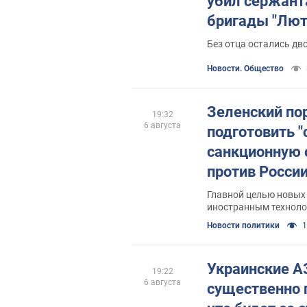
убил сержант
бригады "Лют
Без отца остались дв
Новости. Общество
Зеленский по
19:32
6 августа
подготовить 
санкционную 
против России
поставил пре
Главной целью новых 
иностранным технол
Новости политики
1
Украинские АЗ
19:22
6 августа
существенно 