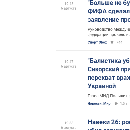
"Больше не бу
19:48
6 августа
ФИФА сделал
заявление пр
Руководство Междун
федерации провело вс
Спорт Oboz
744
"Балистика уб
19:47
6 августа
Сикорский пр
перехват вра
Украиной
Глава МИД Польши пр
Новости. Мир
1,5 т.
Навеки 26: ро
19:38
6 августа