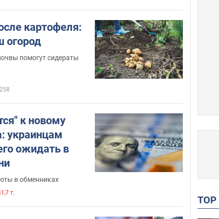
осле картофеля:
ш огород
почвы помогут сидераты
258
тся" к новому
а: украинцам
его ожидать в
ни
люты в обменниках
1,7 т.
TO