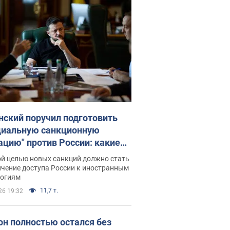
нский поручил подготовить
циальную санкционную
ацию" против России: какие
чи поставил президент. Фото
ой целью новых санкций должно стать
ичение доступа России к иностранным
логиям
11,7 т.
26 19:32
он полностью остался без