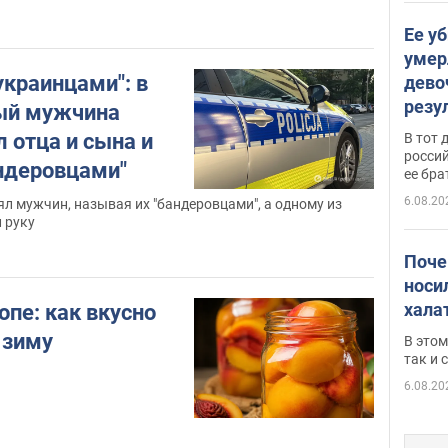
Ее у
умер
украинцами": в
дево
резу
ый мужчина
атак
 отца и сына и
В тот 
обла
россий
андеровцами"
ее бра
6.08.20
 мужчин, называя их "бандеровцами", а одному из
 руку
Поче
носи
хала
опе: как вкусно
 зиму
В этом
так и
6.08.20