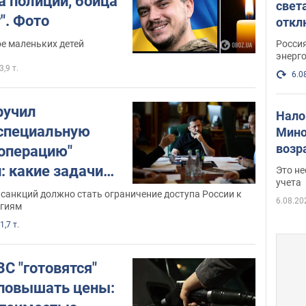
а полиции, бойца
свет
". Фото
откл
энер
Росси
ое маленьких детей
энерг
3,9 т.
6.0
ручил
Нало
"специальную
Мино
возра
операцию"
нужн
: какие задачи
Это н
учета
зидент. Фото
санкций должно стать ограничение доступа России к
6.08.20
огиям
1,7 т.
С "готовятся"
повышать цены: