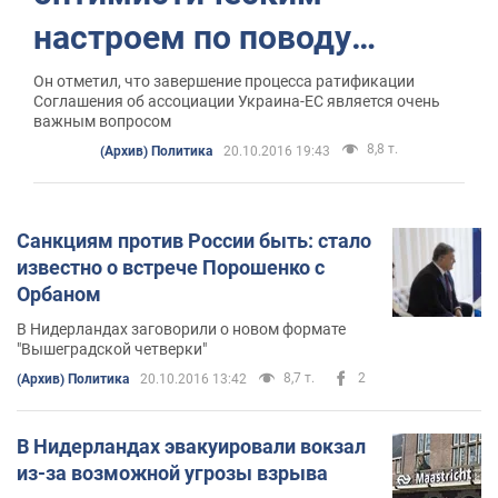
настроем по поводу
завершения ратификации
Он отметил, что завершение процесса ратификации
Соглашения об ассоциации Украина-ЕС является очень
важным вопросом
8,8 т.
(Архив) Политика
20.10.2016 19:43
Санкциям против России быть: стало
известно о встрече Порошенко с
Орбаном
В Нидерландах заговорили о новом формате
"Вышеградской четверки"
8,7 т.
2
(Архив) Политика
20.10.2016 13:42
В Нидерландах эвакуировали вокзал
из-за возможной угрозы взрыва