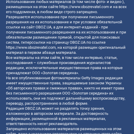
Использование любых материалов (в том числе фото- и видео-),
размещенных на этом сайте
https://www.obozrevatel.com
и на всех
его поддоменах, в любом виде строго запрещено.
Разрешается использование при получении письменного
разрешения на их использование и при условии обязательной
ссылки на сайт OBOZ.UA, а для интернет-изданий - при
получении письменного разрешения на их использование и при
обязательном размещении прямой, открытой для поисковых
систем, гиперссылки на страницу OBOZ.UA по ссылке
https://www.obozrevatel.com
, на которой размещен оригинальный
материал в первом абзаце материала.
Все материалы на этом сайте, в том числе интервью, статьи,
исследования – служебные произведения журналистов
редакции, исключительные имущественные права на которые
принадлежат ООО «Золотая середина».
На все опубликованные фотоматериалы Getty Images редакция
имеет имущественные права, защищаемые законом Украины
«Об авторских правах и смежных правах», никто не имеет права
без письменного разрешения ООО «Золотая середина» их
использовать, они не подлежат дальнейшему воспроизводству,
переводу, распространению в любой форме.
Редакция OBOZ.UA может не разделять точку зрения,
изложенную в авторском материале. За достоверность
информации, размещенной в рекламных материалах,
ответственность несет рекламодатель.
Запрещено использование материалов размещенных на этом
сайте, даже с указанием гиперссылки на страницу этого сайта,