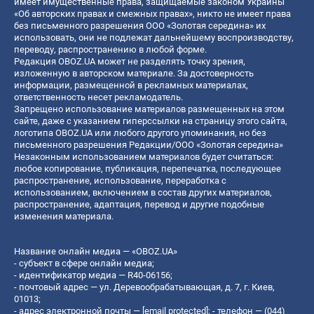
имеет имущественные права, защищаемые законом Украины
«Об авторских правах и смежных правах», никто не имеет права
без письменного разрешения ООО «Золотая середина» их
использовать, они не подлежат дальнейшему воспроизводству,
переводу, распространению в любой форме.
Редакция OBOZ.UA может не разделять точку зрения,
изложенную в авторском материале. За достоверность
информации, размещенной в рекламных материалах,
ответственность несет рекламодатель.
Запрещено использование материалов размещенных на этом
сайте, даже с указанием гиперссылки на страницу этого сайта,
логотипа OBOZ.UA или любого другого упоминания, но без
письменного разрешения Редакции/ООО «Золотая середина»
Незаконным использованием материалов будет считаться:
любое копирование, публикация, перепечатка, последующее
распространение, использование, переработка с
использованием, включением в состав других материалов,
распространение, адаптация, перевод и другие подобные
изменения материала.
Название онлайн медиа — «OBOZ.UA»
- субъект в сфере онлайн медиа;
- идентификатор медиа — R40-06156;
- почтовый адрес — ул. Деревообрабатывающая, д. 7, г. Киев,
01013;
- адрес электронной почты —
[email protected]
; - телефон — (044)