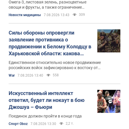
Омега-3, листовая зелень, разноцветные
овощи и фрукты, а также ограничение
употребления алкоголя могут помочь
309
Новости медицины
7.08.2026 13:43
снизить уровень воспаления
Силы обороны опровергли
заявление противника о
продвижении к Белому Колодцу в
Харьковской области: какова
ситуация на самом деле
Единственное относительно новое продвижение
российских войск зафиксировано к востоку от
Волчанских Хуторов
558
War
7.08.2026 13:40
Искусственный интеллект
ответил, будет ли нокаут в бою
Джошуа – Фьюри
Поединок должен пройти в конце года
2,2 т.
Спорт Oboz
7.08.2026 13:30