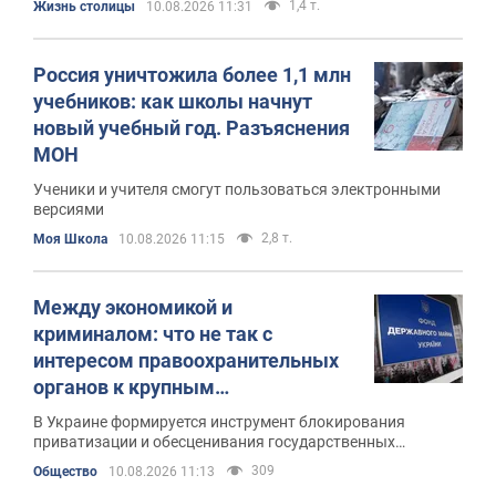
1,4 т.
Жизнь столицы
10.08.2026 11:31
Россия уничтожила более 1,1 млн
учебников: как школы начнут
новый учебный год. Разъяснения
МОН
Ученики и учителя смогут пользоваться электронными
версиями
2,8 т.
Моя Школа
10.08.2026 11:15
Между экономикой и
криминалом: что не так с
интересом правоохранительных
органов к крупным
государственным активам в
В Украине формируется инструмент блокирования
Украине
приватизации и обесценивания государственных
предприятий
309
Общество
10.08.2026 11:13