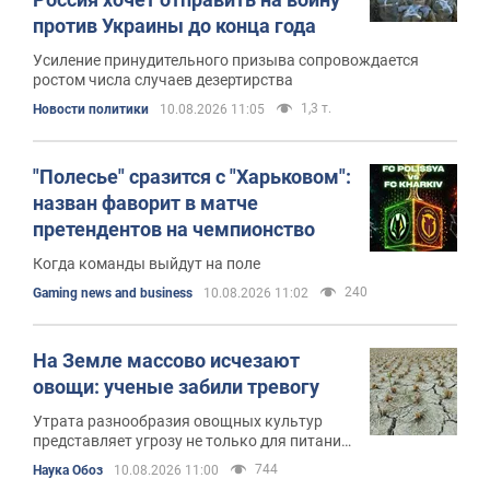
против Украины до конца года
Усиление принудительного призыва сопровождается
ростом числа случаев дезертирства
1,3 т.
Новости политики
10.08.2026 11:05
"Полесье" сразится с "Харьковом":
назван фаворит в матче
претендентов на чемпионство
Когда команды выйдут на поле
240
Gaming news and business
10.08.2026 11:02
На Земле массово исчезают
овощи: ученые забили тревогу
Утрата разнообразия овощных культур
представляет угрозу не только для питания
людей
744
Наука Обоз
10.08.2026 11:00