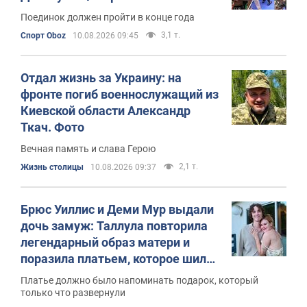
Поединок должен пройти в конце года
3,1 т.
Спорт Oboz
10.08.2026 09:45
Отдал жизнь за Украину: на
фронте погиб военнослужащий из
Киевской области Александр
Ткач. Фото
Вечная память и слава Герою
2,1 т.
Жизнь столицы
10.08.2026 09:37
Брюс Уиллис и Деми Мур выдали
дочь замуж: Таллула повторила
легендарный образ матери и
поразила платьем, которое шили
712 часов
Платье должно было напоминать подарок, который
только что развернули