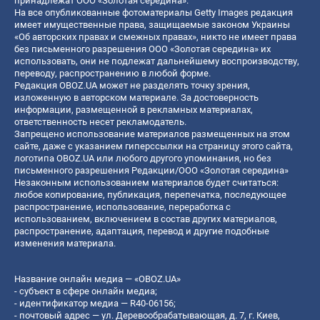
принадлежат ООО «Золотая середина».
На все опубликованные фотоматериалы Getty Images редакция
имеет имущественные права, защищаемые законом Украины
«Об авторских правах и смежных правах», никто не имеет права
без письменного разрешения ООО «Золотая середина» их
использовать, они не подлежат дальнейшему воспроизводству,
переводу, распространению в любой форме.
Редакция OBOZ.UA может не разделять точку зрения,
изложенную в авторском материале. За достоверность
информации, размещенной в рекламных материалах,
ответственность несет рекламодатель.
Запрещено использование материалов размещенных на этом
сайте, даже с указанием гиперссылки на страницу этого сайта,
логотипа OBOZ.UA или любого другого упоминания, но без
письменного разрешения Редакции/ООО «Золотая середина»
Незаконным использованием материалов будет считаться:
любое копирование, публикация, перепечатка, последующее
распространение, использование, переработка с
использованием, включением в состав других материалов,
распространение, адаптация, перевод и другие подобные
изменения материала.
Название онлайн медиа — «OBOZ.UA»
- субъект в сфере онлайн медиа;
- идентификатор медиа — R40-06156;
- почтовый адрес — ул. Деревообрабатывающая, д. 7, г. Киев,