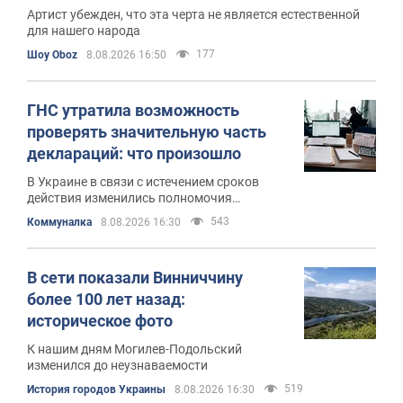
общества, от которого
Артист убежден, что эта черта не является естественной
необходимо избавиться
для нашего народа
177
Шоу Oboz
8.08.2026 16:50
ГНС утратила возможность
проверять значительную часть
деклараций: что произошло
В Украине в связи с истечением сроков
действия изменились полномочия
налоговиков
543
Коммуналка
8.08.2026 16:30
В сети показали Винниччину
более 100 лет назад:
историческое фото
К нашим дням Могилев-Подольский
изменился до неузнаваемости
519
История городов Украины
8.08.2026 16:30