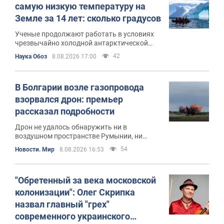
самую низкую температуру на
Земле за 14 лет: сколько градусов
Ученые продолжают работать в условиях
чрезвычайно холодной антарктической
зимы
42
Наука Обоз
8.08.2026 17:00
В Болгарии возле газопровода
взорвался дрон: премьер
рассказал подробности
Дрон не удалось обнаружить ни в
воздушном пространстве Румынии, ни
после его входа в Болгарию
54
Новости. Мир
8.08.2026 16:53
"Обретенный за века московской
колонизации": Олег Скрипка
назвал главный "грех"
современного украинского