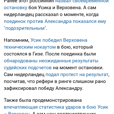
Ранее этот россиянин
назвал своевременной
остановку
боя Усика и Верховена. А сам
нидерландец рассказал о моменте, когда
поединок против Александра показался ему
"подозрительным"
.
Напомним,
Усик победил Верховена
техническим нокаутом
в бою, который
состоялся в Гизе. После поединка были
обнародованы неожиданные результаты
судейских подсчетов
на момент остановки.
Сам нидерландец
подал протест на результат
,
посчитав, что рефери в ринге слишком рано
зафиксировал победу Александру.
Также была продемонстрирована
впечатляющая статистика ударов в бою Усик
– Верховен
. А сам наш соотечественник