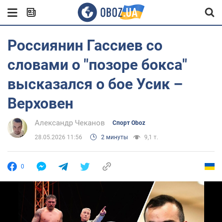
Россиянин Гассиев со
словами о "позоре бокса"
высказался о бое Усик –
Верховен
Александр Чеканов
Спорт Oboz
28.05.2026 11:56
2 минуты
9,1 т.
0