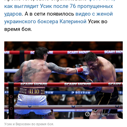
как выглядит Усик после 76 пропущенных
ударов
. А в сети появилось
видео с женой
украинского боксера Катериной
Усик во
время боя.