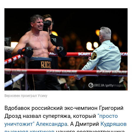
Вдобавок российский экс-чемпион Григорий
Дрозд назвал супертяжа, который
"просто
уничтожит" Александра
. А Дмитрий
Кудряшов
высмеял критиков
нашего соотечественника.