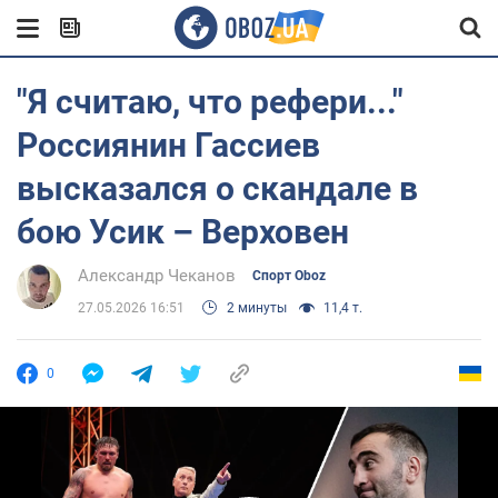
"Я считаю, что рефери..."
Россиянин Гассиев
высказался о скандале в
бою Усик – Верховен
Александр Чеканов
Спорт Oboz
27.05.2026 16:51
2 минуты
11,4 т.
0