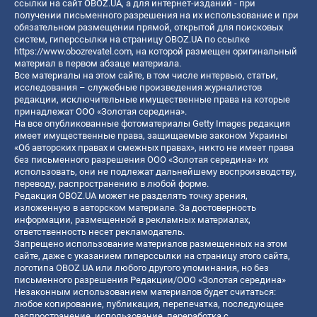
ссылки на сайт OBOZ.UA, а для интернет-изданий - при
получении письменного разрешения на их использование и при
обязательном размещении прямой, открытой для поисковых
систем, гиперссылки на страницу OBOZ.UA по ссылке
https://www.obozrevatel.com
, на которой размещен оригинальный
материал в первом абзаце материала.
Все материалы на этом сайте, в том числе интервью, статьи,
исследования – служебные произведения журналистов
редакции, исключительные имущественные права на которые
принадлежат ООО «Золотая середина».
На все опубликованные фотоматериалы Getty Images редакция
имеет имущественные права, защищаемые законом Украины
«Об авторских правах и смежных правах», никто не имеет права
без письменного разрешения ООО «Золотая середина» их
использовать, они не подлежат дальнейшему воспроизводству,
переводу, распространению в любой форме.
Редакция OBOZ.UA может не разделять точку зрения,
изложенную в авторском материале. За достоверность
информации, размещенной в рекламных материалах,
ответственность несет рекламодатель.
Запрещено использование материалов размещенных на этом
сайте, даже с указанием гиперссылки на страницу этого сайта,
логотипа OBOZ.UA или любого другого упоминания, но без
письменного разрешения Редакции/ООО «Золотая середина»
Незаконным использованием материалов будет считаться:
любое копирование, публикация, перепечатка, последующее
распространение, использование, переработка с