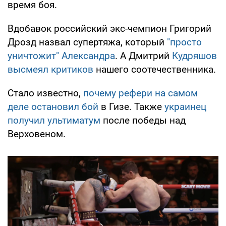
время боя.
Вдобавок российский экс-чемпион Григорий
Дрозд назвал супертяжа, который
"просто
уничтожит" Александра
. А Дмитрий
Кудряшов
высмеял критиков
нашего соотечественника.
Стало известно,
почему рефери на самом
деле остановил бой
в Гизе. Также
украинец
получил ультиматум
после победы над
Верховеном.