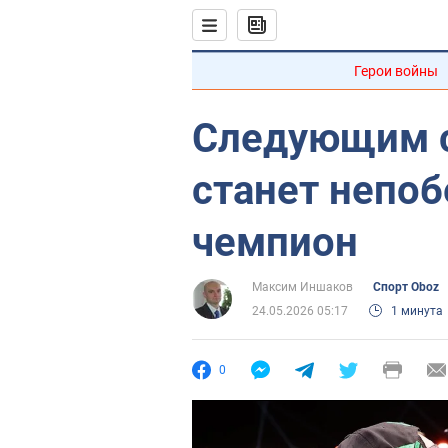
Герои войны
Следующим с
станет непо
чемпион
Максим Иншаков
Спорт Oboz
24.05.2026 05:17
1 минута
0