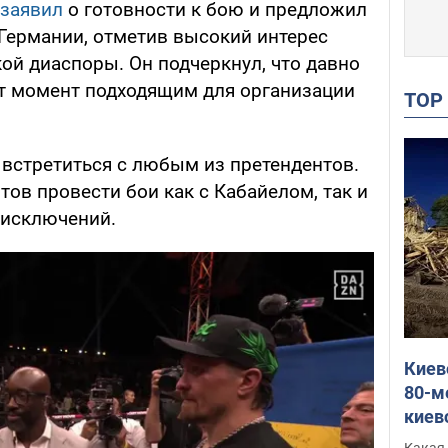
заявил
о готовности к бою и предложил
 Германии, отметив высокий интерес
ой диаспоры. Он подчеркнул, что давно
ет момент подходящим для организации
TO
в встретиться с любым из претендентов.
тов провести бои как с Кабайелом, так и
 исключений.
Киев
80-м
киев
оста
Какая 