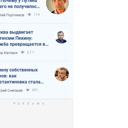
 Почему у Путина
его не получилось
краиной
114
лий Портников
ква выдвигает
тензии Пекину:
жба превращается в
исимость России от
2,7 т.
ор Каспрук
ая
лену собственных
ов: как
стантиновка стала
вной идеологической
651
рий Снегирев
ушкой для российских
упантов