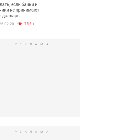
имают ли
лать, если банки и
нники и банки
ники не принимают
е доллары
е купюры
75,6 т.
26 02:20