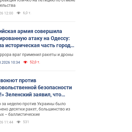
скреба "московского
тельства
ющего"
6,0 т.
26 12:00
ийская армия совершила
ированную атаку на Одессу:
ла историческая часть города,
 пострадавшие. Фото и видео
ррора враг применил ракеты и дроны
52,0 т.
8.2026 10:34
 воюют против
овольственной безопасности
!» Зеленский заявил, что
ийская армия вновь
о за неделю против Украины было
реляла порт в Одессе
ено десятки ракет, большинство из
ых – баллистические
531
26 11:44