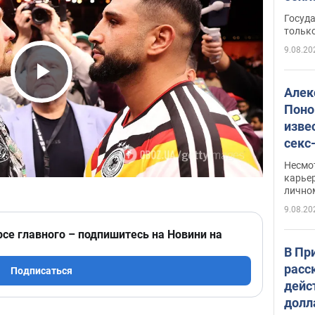
этом
Госуд
только
9.08.20
Play Video
Алек
Поно
изве
секс
как 
Несмо
карьер
лично
9.08.20
рсе главного – подпишитесь на Новини на
В Пр
расс
Подписаться
дейс
долл