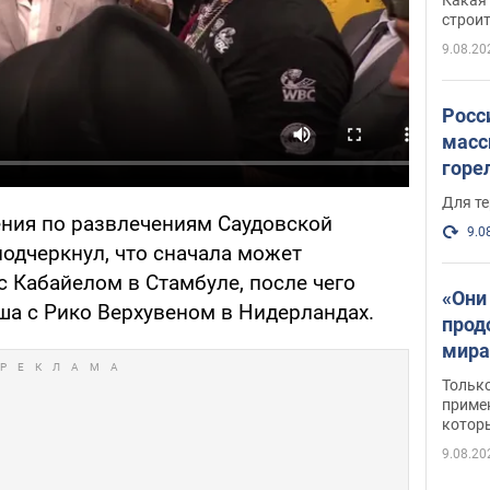
небо
строи
веру
9.08.20
Росс
масс
горе
есть
Для те
ения по развлечениям Саудовской
9.0
подчеркнул, что сначала может
с Кабайелом в Стамбуле, после чего
«Они
ша с Рико Верхувеном в Нидерландах.
прод
мира
росс
Тольк
обст
примен
котор
9.08.20