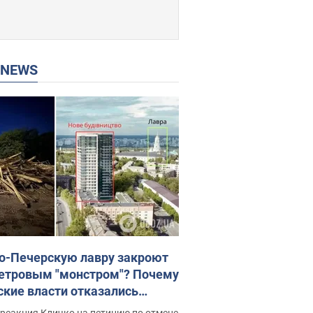
P NEWS
о-Печерскую лавру закроют
етровым "монстром"? Почему
ские власти отказались
новить строительство
реакция Кличко на петицию по отмене