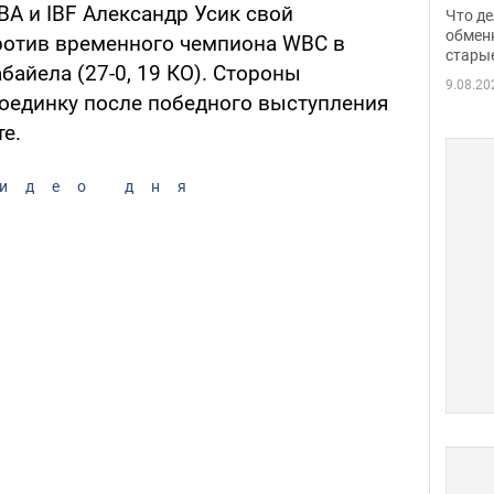
прин
BA и IBF Александр Усик свой
Что де
обме
обмен
ротив временного чемпиона WBC в
стары
таки
байела (27-0, 19 КО). Стороны
9.08.20
поединку после победного выступления
те.
идео дня