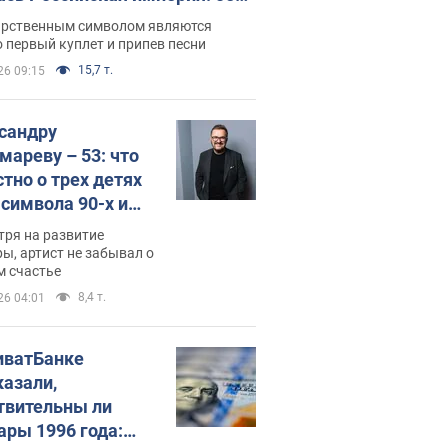
 не рассказывают в школе
арственным символом являются
 первый куплет и припев песни
15,7 т.
26 09:15
сандру
мареву – 53: что
стно о трех детях
-символа 90-х и
они выглядят
тря на развитие
ы, артист не забывал о
м счастье
8,4 т.
26 04:01
иватБанке
казали,
твительны ли
ары 1996 года: