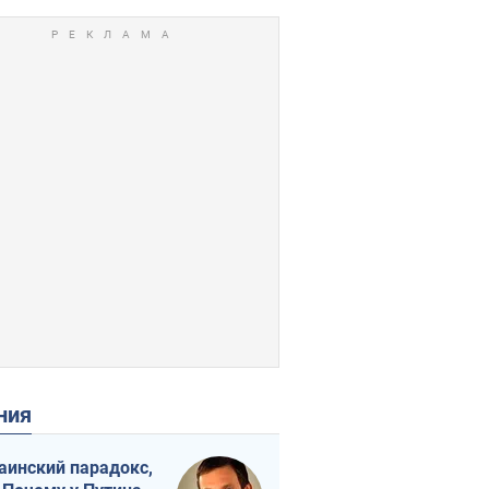
ения
аинский парадокс,