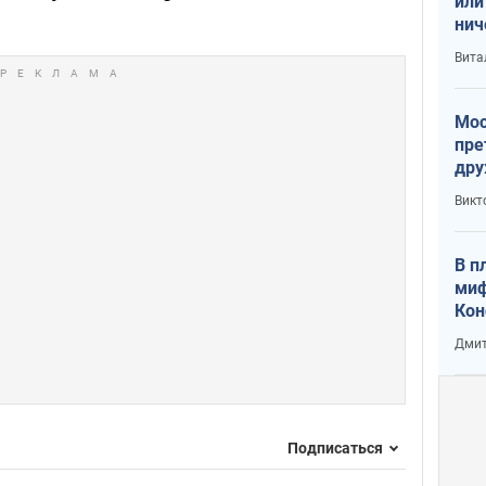
или
нич
с У
Вита
Мос
пре
дру
зав
Викт
Кит
В п
миф
Кон
гла
Дмит
лов
окк
Подписаться