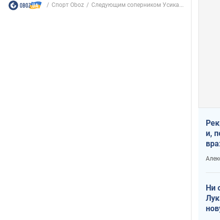
Спорт Oboz
Следующим соперником Усика...
Рек
и, 
вра
Диа
Алек
тре
Ни 
Лук
нов