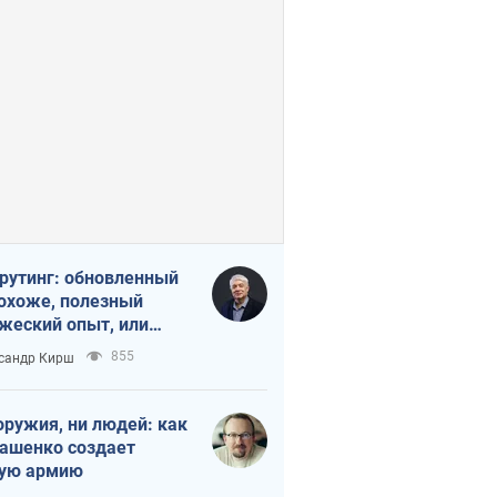
рутинг: обновленный
похоже, полезный
жеский опыт, или
лектика
855
сандр Кирш
бовательной трусости
оружия, ни людей: как
ашенко создает
ую армию