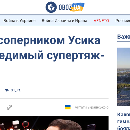
Война в Украине
Война Израиля и Ирана
VENETO
Россий
Важ
оперником Усика
бедимый супертяж-
31,0 т.
Читати українською
Како
гимн
боял