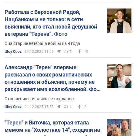
Работала с Верховной Радой,
Нацбанком и не только: в сети
выяснили, кто стал новой девушкой
ветерана "Терена". Фото
Она старше ветерана войны на 4 года
7,9 т.
18
Шоу Oboz
24.12.2025 11:06
Александр "Терен" впервые
рассказал о своих романтических
отношениях и объяснил, почему не
раскрывает имя возлюбленной. Фото
пары
Отношения начались не так давно
2,9 т.
7
Шоу Oboz
21.12.2025 15:58
"Терен" и Виточка, которая стала
мемом на "Холостяке 14", сходили на