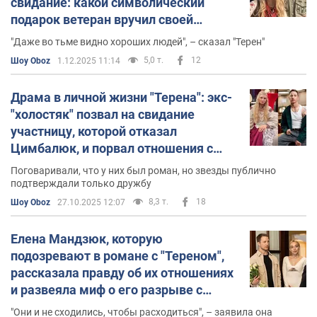
свидание: какой символический
подарок ветеран вручил своей
спутнице
"Даже во тьме видно хороших людей", – сказал "Терен"
5,0 т.
12
Шоу Oboz
1.12.2025 11:14
Драма в личной жизни "Терена": экс-
"холостяк" позвал на свидание
участницу, которой отказал
Цимбалюк, и порвал отношения с
Еленой Мандзюк
Поговаривали, что у них был роман, но звезды публично
подтверждали только дружбу
8,3 т.
18
Шоу Oboz
27.10.2025 12:07
Елена Мандзюк, которую
подозревают в романе с "Тереном",
рассказала правду об их отношениях
и развеяла миф о его разрыве с
Белень
"Они и не сходились, чтобы расходиться", – заявила она