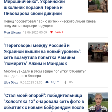
Мирошниченко". Украинский
школьник поразил Терена и
Пивоварова своей дикцией
Певец посоветовал парню из технического лицея Киева
подумать о карьере ведущего
54,6 т.
Моя Школа
18.06.2025 05:09
"Переговоры между Россией и
Украиной вышли на новый уровень":
сеть возмутила попытка Рамины
"помирить" Алхим и Мандзюк
Многие увидели в этом эфире попытку "отбелить"
скандального блогера
18,3 т.
85
Шоу Oboz
9.06.2025 03:30
"Стал моей опорой": победительница
"Холостяка 13" очаровала сеть фото в
объятиях с новым бойфрендом после