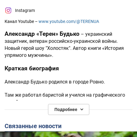
Instagram
Канал Youtube –
www.youtube.com/@TERENUA
Александр «Терен» Будько
– украинский
защитник, ветеран российско-украинской войны.
Новый герой шоу "Холостяк". Автор книги «История
упрямого мужчины».
Краткая биография
Александр Будько родился в городе Ровно.
Там же работал баристой и учился на графического
дизайнера.
Подробнее
С самого начала полномасштабного вторжения РФ
ушел на фронт добровольцем.
Связанные новости
На войне взял позывной «Терен». Командовал