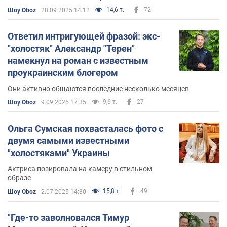
14,6 т.
72
Шоу Oboz
28.09.2025 14:12
Ответил интригующей фразой: экс-
"холостяк" Александр "Терен"
намекнул на роман с известным
проукраинским блогером
Они активно общаются последние несколько месяцев
9,6 т.
27
Шоу Oboz
9.09.2025 17:35
Ольга Сумская похвасталась фото с
двумя самыми известными
"холостяками" Украины
Актриса позировала на камеру в стильном
образе
15,8 т.
49
Шоу Oboz
2.07.2025 14:30
"Где-то заволновался Тимур