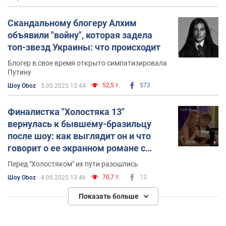
Скандальному блогеру Алхим
объявили "войну", которая задела
топ-звезд Украины: что происходит
Блогер в свое время открыто симпатизировала
Путину
52,5 т.
573
Шоу Oboz
5.05.2025 13:44
Финалистка "Холостяка 13"
вернулась к бывшему-бразильцу
после шоу: как выглядит он и что
говорит о ее экранном романе с
"Тереном"
Перед "Холостяком" их пути разошлись
70,7 т.
12
Шоу Oboz
4.05.2025 13:46
Показать больше