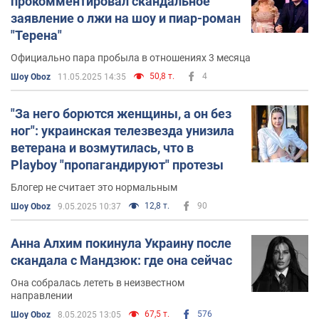
прокомментировал скандальное
заявление о лжи на шоу и пиар-роман
"Терена"
Официально пара пробыла в отношениях 3 месяца
50,8 т.
4
Шоу Oboz
11.05.2025 14:35
"За него борются женщины, а он без
ног": украинская телезвезда унизила
ветерана и возмутилась, что в
Playboy "пропагандируют" протезы
Блогер не считает это нормальным
12,8 т.
90
Шоу Oboz
9.05.2025 10:37
Анна Алхим покинула Украину после
скандала с Мандзюк: где она сейчас
Она собралась лететь в неизвестном
направлении
67,5 т.
576
Шоу Oboz
8.05.2025 13:05