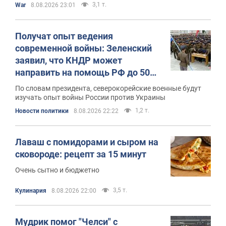
3,1 т.
War
8.08.2026 23:01
Получат опыт ведения
современной войны: Зеленский
заявил, что КНДР может
направить на помощь РФ до 50
тыс. военнослужащих
По словам президента, северокорейские военные будут
изучать опыт войны России против Украины
1,2 т.
Новости политики
8.08.2026 22:22
Лаваш с помидорами и сыром на
сковороде: рецепт за 15 минут
Очень сытно и бюджетно
3,5 т.
Кулинария
8.08.2026 22:00
Мудрик помог "Челси" с