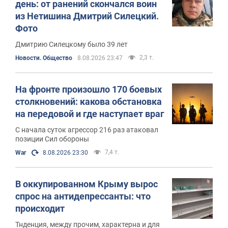
день: от ранений скончался воин
из Нетишина Дмитрий Силецкий.
Фото
Дмитрию Силецкому было 39 лет
2,3 т.
Новости. Общество
8.08.2026 23:47
На фронте произошло 170 боевых
столкновений: какова обстановка
на передовой и где наступает враг
С начала суток агрессор 216 раз атаковал
позиции Сил обороны
7,4 т.
War
8.08.2026 23:30
В оккупированном Крыму вырос
спрос на антидепрессанты: что
происходит
Тнденция, между прочим, характерна и для