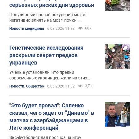
серьезных рисках для здоровья
Популярный способ похудения может
негативно влиять на мозг, почки,
пищеварение, уровень холестерина и общее
687
Новости медицины
6.08.2026 11:33
самочувствие
Генетические исследования
раскрыли секрет предков
украинцев
Учёные установили, что предки
современных украинцев жили на этих
землях ещё с III тысячелетия до нашей эры
3,7 т.
Новости. Общество
6.08.2026 11:32
"Это будет провал": Саленко
сказал, чего ждет от "Динамо" в
матчах с азербайджанцами в
Лиге конференций
Экс-футболист дал прогноз на игру