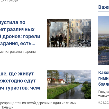
ации трибун
Важ
устила по
кет различных
0 дронов: горели
здания, есть
. Фото и видео
именил ракеты и дроны
Како
ше, где живут
гимн
 ежегодно едут
боял
ч туристов: чем
этом
Госуд
только
9.08.20
ревращается из тихой деревни в один из самых
в Польши