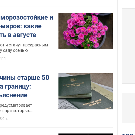
 морозостойкие и
омаров: какие
ь в августе
ют и станут прекрасным
у саду осенью
411
чины старше 50
а границу:
ъяснение
предусматривает
я, при которых
 возможно
3,0 т.