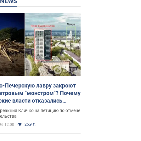
P NEWS
о-Печерскую лавру закроют
етровым "монстром"? Почему
ские власти отказались
новить строительство
реакция Кличко на петицию по отмене
скреба "московского
тельства
ющего"
25,9 т.
26 12:00