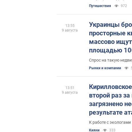
Путешествия
972
Украинцы бро
13:55
9 августа
просторные к
массово ищут
площадью 10
"квадратов"
Спрос на такую недв
Рынки и компании
Кирилловское 
13:51
9 августа
второй раз з
загрязнено н
результате ат
К работе с экологами
Кияни
333