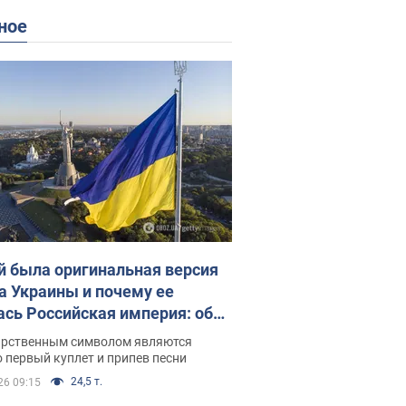
ное
й была оригинальная версия
а Украины и почему ее
ась Российская империя: об
 не рассказывают в школе
арственным символом являются
 первый куплет и припев песни
24,5 т.
26 09:15