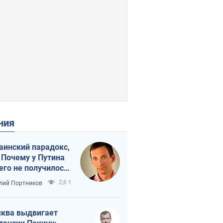
ения
аинский парадокс,
 Почему у Путина
его не получилось
краиной
2,6 т.
лий Портников
ква выдвигает