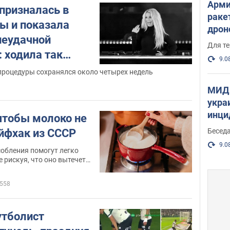
Арми
призналась в
раке
ты и показала
дрон
неудачной
здан
Для те
и ви
 ходила так
9.0
процедуры сохранялся около четырех недель
МИД 
укра
инци
 чтобы молоко не
прои
Беседа
айфхак из СССР
9.0
обления помогут легко
е рискуя, что оно вытечет
558
утболист