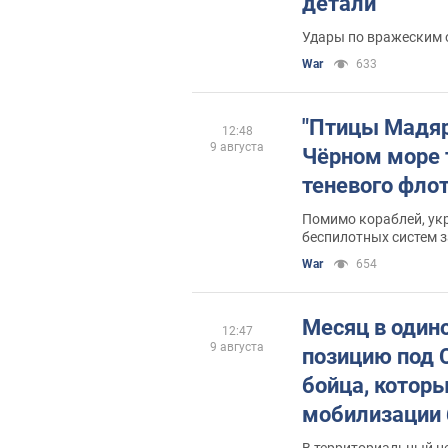
детали
Удары по вражеским 
War
633
"Птицы Мадяр
12:48
9 августа
Чёрном море 
теневого фло
Помимо кораблей, ук
беспилотных систем 
российских средств 
War
654
на территории РФ
Месяц в один
12:47
9 августа
позицию под 
бойца, котор
мобилизации
Видео