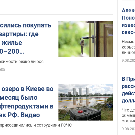
Алек
Поно
сились покупать
изве
секс
вартиры: где
как 
 жилье
Несмо
карьер
0–200
лично
9.08.20
ижимость резко вырос
585
В Пр
расс
озеро в Киеве во
дейс
а месяц было
долл
ефтепродуктами в
прин
Что де
ак РФ. Видео
обме
обмен
стары
таки
 присоединились и сотрудники ГСЧС
9.08.20