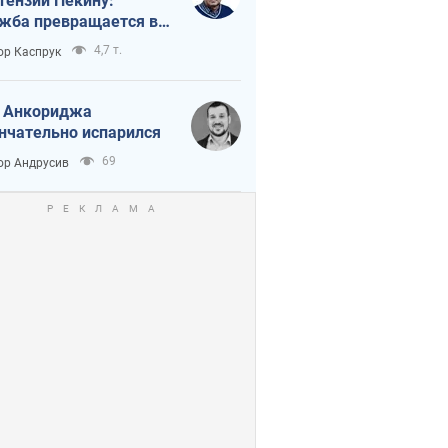
тензии Пекину:
жба превращается в
исимость России от
4,7 т.
ор Каспрук
ая
 Анкориджа
нчательно испарился
69
ор Андрусив