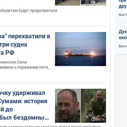
пре
дру
объектам будут продолжаться
зав
Викт
Кит
Дух
а" перехватили в
око
три судна
Викт
та РФ
раинские Силы
заявили о поражении пяти
противовоздушной обороны
очку удерживал
Сумами: история
ый до
 был бездомным.