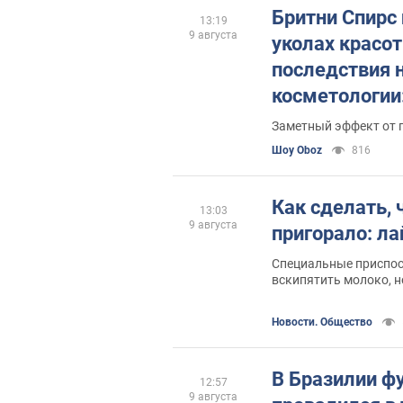
Бритни Спирс 
13:19
9 августа
уколах красо
последствия 
косметологии:
почти месяц
Заметный эффект от 
Шоу Oboz
816
Как сделать,
13:03
9 августа
пригорало: л
Специальные приспос
вскипятить молоко, н
или подгорит
Новости. Общество
В Бразилии ф
12:57
9 августа