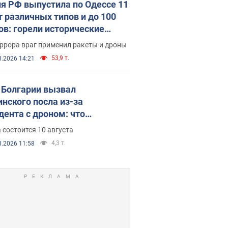
я РФ выпустила по Одессе 11
т различных типов и до 100
ов: горели исторические
ия, есть пострадавшие. Фото
ррора враг применил ракеты и дроны
део
53,9 т.
8.2026 14:21
Болгарии вызвал
инского посла из-за
дента с дроном: что
зошло
 состоится 10 августа
4,3 т.
8.2026 11:58