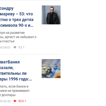
сандру
мареву – 53: что
стно о трех детях
-символа 90-х и
они выглядят
тря на развитие
ы, артист не забывал о
м счастье
9,2 т.
26 04:01
иватБанке
казали,
твительны ли
ары 1996 года:
имают ли
лать, если банки и
нники и банки
ники не принимают
е доллары
е купюры
82,0 т.
26 02:20