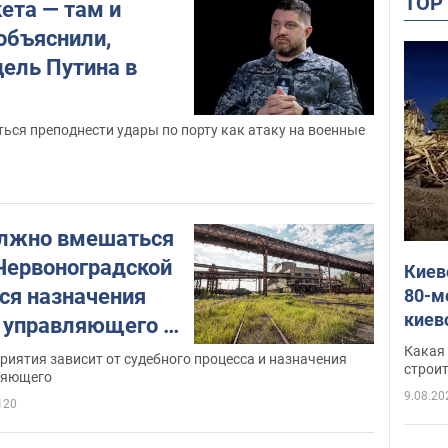
TO
кета — там и
объяснили,
цель Путина в
ься преподнести удары по порту как атаку на военные
олжно вмешаться
 Червоноградской
Киев
ся назначения
80-м
киев
 управляющего –
оста
Какая 
риятия зависит от судебного процесса и назначения
небо
строи
ляющего
веру
9.08.20
120