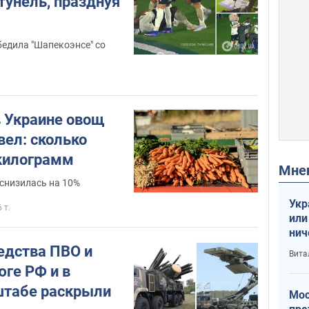
тунель, празднуя
обедила "Шапекоэнсе" со
 Украине овощ
вел: сколько
 килограмм
Мн
снизилась на 10%
Укр
6 т.
или
нич
с У
едства ПВО и
Вита
юге РФ и в
штабе раскрыли
Мос