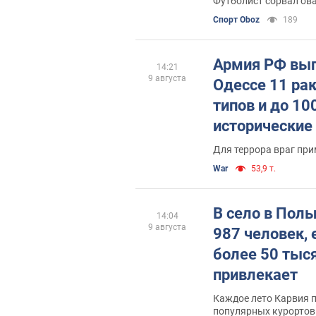
Футболист сорвал ов
Спорт Oboz
189
Армия РФ вып
14:21
9 августа
Одессе 11 ра
типов и до 10
исторические 
пострадавшие
Для террора враг пр
War
53,9 т.
В село в Поль
14:04
9 августа
987 человек,
более 50 тыся
привлекает
Каждое лето Карвия п
популярных курорто