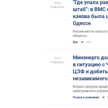
"Где упала ра
13:42
9 августа
штаб": в ВМС 
какова была 
Одессе
Россия могла попытат
объекты
War
3,0 т.
Минэнерго д
13:31
9 августа
в ситуацию с
ЦЗФ и добить
независимого
депутат
Вопрос запуска предп
арбитражного управ
Рынки и компании