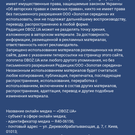
имеет имущественные права, защищаемые законом Украины
«Об авторских правах и смежных правах», никто не имеет права
без письменного разрешения ООО «Золотая середина» их
использовать, они не подлежат дальнейшему воспроизводству,
переводу, распространению в любой форме.
Редакция OBOZ.UA может не разделять точку зрения,
изложенную в авторском материале. За достоверность
информации, размещенной в рекламных материалах,
ответственность несет рекламодатель.
Запрещено использование материалов размещенных на этом
сайте, даже с указанием гиперссылки на страницу этого сайта,
логотипа OBOZ.UA или любого другого упоминания, но без
письменного разрешения Редакции/ООО «Золотая середина»
Незаконным использованием материалов будет считаться:
любое копирование, публикация, перепечатка, последующее
распространение, использование, переработка с
использованием, включением в состав других материалов,
распространение, адаптация, перевод и другие подобные
изменения материала.
Название онлайн медиа — «OBOZ.UA»
- субъект в сфере онлайн медиа;
- идентификатор медиа — R40-06156;
- почтовый адрес — ул. Деревообрабатывающая, д. 7, г. Киев,
01013;