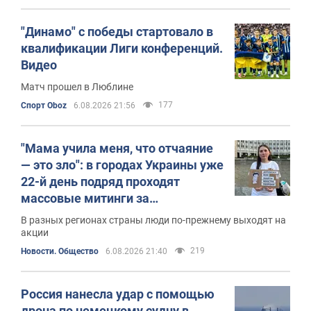
"Динамо" с победы стартовало в
квалификации Лиги конференций.
Видео
Матч прошел в Люблине
177
Спорт Oboz
6.08.2026 21:56
"Мама учила меня, что отчаяние
— это зло": в городах Украины уже
22-й день подряд проходят
массовые митинги за
возвращение Федорова. Фото и
В разных регионах страны люди по-прежнему выходят на
видео
акции
219
Новости. Общество
6.08.2026 21:40
Россия нанесла удар с помощью
дрона по немецкому судну в