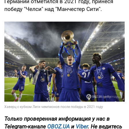
Германии отметился в 2021 году, принеся
победу "Челси" над "Манчестер Сити".
Только
проверенная информация у нас в
Telegram-канале
OBOZ.UA
и
Viber
. Не ведитесь