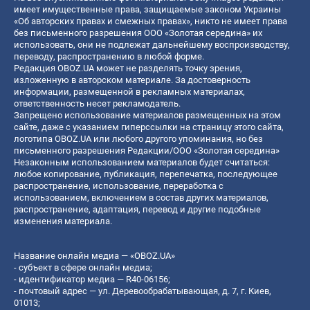
имеет имущественные права, защищаемые законом Украины
«Об авторских правах и смежных правах», никто не имеет права
без письменного разрешения ООО «Золотая середина» их
использовать, они не подлежат дальнейшему воспроизводству,
переводу, распространению в любой форме.
Редакция OBOZ.UA может не разделять точку зрения,
изложенную в авторском материале. За достоверность
информации, размещенной в рекламных материалах,
ответственность несет рекламодатель.
Запрещено использование материалов размещенных на этом
сайте, даже с указанием гиперссылки на страницу этого сайта,
логотипа OBOZ.UA или любого другого упоминания, но без
письменного разрешения Редакции/ООО «Золотая середина»
Незаконным использованием материалов будет считаться:
любое копирование, публикация, перепечатка, последующее
распространение, использование, переработка с
использованием, включением в состав других материалов,
распространение, адаптация, перевод и другие подобные
изменения материала.
Название онлайн медиа — «OBOZ.UA»
- субъект в сфере онлайн медиа;
- идентификатор медиа — R40-06156;
- почтовый адрес — ул. Деревообрабатывающая, д. 7, г. Киев,
01013;