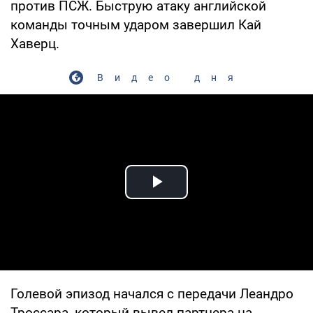
против ПСЖ. Быструю атаку английской
команды точным ударом завершил Кай
Хаверц.
Видео дня
Play Video
Голевой эпизод начался с передачи Леандро
Троссара, который вывел партнера на