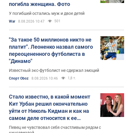
погибла женщина. Фото
У погибшей остались муж и двое детей
501
War
8.08.2026 10:47
"За такое 50 миллионов никто не
платит". Леоненко назвал самого
переоцененного футболиста в
"Динамо"
Известный экс-футболист не сдержал эмоций
1,8 т.
Спорт Oboz
8.08.2026 10:46
Стало известно, в какой момент
Кит Урбан решил окончательно
уйти от Николь Кидман и как на
самом деле относится к ее
новому "роману"
Певец не чувствовал себя счастливым рядом с
кинозвездой