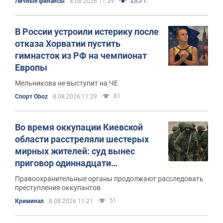
23,5 т.
Личные финансы
8.08.2026 11:39
В России устроили истерику после
отказа Хорватии пустить
гимнасток из РФ на чемпионат
Европы
Мельникова не выступит на ЧЕ
81
Спорт Oboz
8.08.2026 11:29
Во время оккупации Киевской
области расстреляли шестерых
мирных жителей: суд вынес
приговор одиннадцати
военнослужащим РФ. Фото
Правоохранительные органы продолжают расследовать
преступления оккупантов
51
Криминал
8.08.2026 11:21