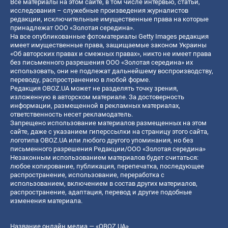
Все материалы на этом сайте, в том числе интервью, статьи,
исследования – служебные произведения журналистов
редакции, исключительные имущественные права на которые
принадлежат ООО «Золотая середина».
На все опубликованные фотоматериалы Getty Images редакция
имеет имущественные права, защищаемые законом Украины
«Об авторских правах и смежных правах», никто не имеет права
без письменного разрешения ООО «Золотая середина» их
использовать, они не подлежат дальнейшему воспроизводству,
переводу, распространению в любой форме.
Редакция OBOZ.UA может не разделять точку зрения,
изложенную в авторском материале. За достоверность
информации, размещенной в рекламных материалах,
ответственность несет рекламодатель.
Запрещено использование материалов размещенных на этом
сайте, даже с указанием гиперссылки на страницу этого сайта,
логотипа OBOZ.UA или любого другого упоминания, но без
письменного разрешения Редакции/ООО «Золотая середина»
Незаконным использованием материалов будет считаться:
любое копирование, публикация, перепечатка, последующее
распространение, использование, переработка с
использованием, включением в состав других материалов,
распространение, адаптация, перевод и другие подобные
изменения материала.
Название онлайн медиа — «OBOZ.UA»