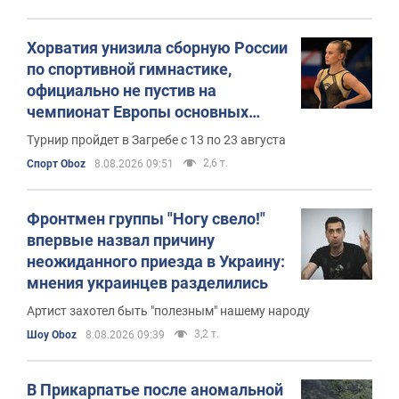
противника
Хорватия унизила сборную России
по спортивной гимнастике,
официально не пустив на
чемпионат Европы основных
спортсменов
Турнир пройдет в Загребе с 13 по 23 августа
2,6 т.
Спорт Oboz
8.08.2026 09:51
Фронтмен группы "Ногу свело!"
впервые назвал причину
неожиданного приезда в Украину:
мнения украинцев разделились
Артист захотел быть "полезным" нашему народу
3,2 т.
Шоу Oboz
8.08.2026 09:39
В Прикарпатье после аномальной