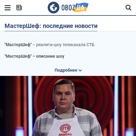
МастерШеф: последние новости
"МастерШеф"
– реалити-шоу телеканала
СТБ
.
"МастерШеф" – описание шоу
Проект телеканала СТБ, "МастерШеф" является адаптацией
Подробнее
одноименной британской телепрограммы.
Суть "МастерШефа" проста –
двадцать участников
соревнуются между собой, демонстрируя свои кулинарные
способности и выполняя различные задания.
В каждом выпуске один участник
покидает "МастерШеф"
. В
конце остается двое суперфиналистов, которые и борются за
главный приз.
Победитель "МастерШефа" получает крупный денежный приз и
возможность обучаться в престижнейшей французской