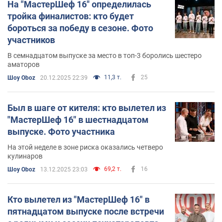
На "МастерШеф 16" определилась
тройка финалистов: кто будет
бороться за победу в сезоне. Фото
участников
В семнадцатом выпуске за место в топ-3 боролись шестеро
аматоров
11,3 т.
25
Шоу Oboz
20.12.2025 22:39
Был в шаге от кителя: кто вылетел из
"МастерШеф 16" в шестнадцатом
выпуске. Фото участника
На этой неделе в зоне риска оказались четверо
кулинаров
69,2 т.
16
Шоу Oboz
13.12.2025 23:03
Кто вылетел из "МастерШеф 16" в
пятнадцатом выпуске после встречи