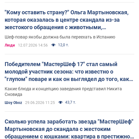
Третий сезон
: Ольга Мартыновская.
"Кому оставить страну?" Ольга Мартыновская,
Четвертый сезон
: Евгений Злобин.
которая оказалась в центре скандала из-за
Пятый сезон
:
Евгений Клопотенко
.
жестокого обращения с животными,
отреагировала на слухи о бегстве из Украины
Шеф-повар якобы должна была переехать в Испанию
Шестой сезон
: Асмик Гаспарян.
12,0 т.
Люди
12.07.2026 14:56
Седьмой сезон
: Вадим Бжезинский.
Восьмой сезон
: Иван Миланович.
Победителем "МастерШеф 17" стал самый
молодой участник сезона: что известно о
Девятый сезон:
Сергей Денисов.
"глупом" поваре и как он выглядел до того, как
стал популярным
Десятый сезон:
Яна Балог.
Какие блюда и концепцию заведения представил Никита
Сновида
Одиннадцатый сезон:
Богдан Шинкарев.
43,7 т.
Шоу Oboz
29.06.2026 11:25
Двенадцатый сезон:
Валерия Матрохина.
Сколько успела заработать звезда "МастерШеф"
Тринадцатый сезон:
Алина Бурик.
Мартыновская до скандала с жестоким
обращением с кошками: квартира в престижном
Четырнадцатый сезон:
Наталья Никишина.