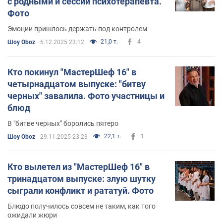
с родными и сессии психотерапевта.
Фото
Эмоции пришлось держать под контролем
21,0 т.
4
Шоу Oboz
6.12.2025 23:12
Кто покинул "МастерШеф 16" в
четырнадцатом выпуске: "битву
черных" завалила. Фото участницы и
блюд
В "битве черных" боролись пятеро
22,1 т.
1
Шоу Oboz
29.11.2025 23:23
Кто вылетел из "МастерШеф 16" в
тринадцатом выпуске: злую шутку
сыграли конфликт и рататуй. Фото
Блюдо получилось совсем не таким, как того
ожидали жюри