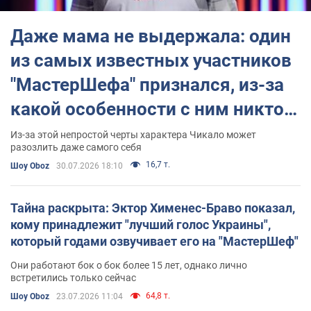
кулинарной школе.
Даже мама не выдержала: один
По состоянию на 2025 год в эфир телеканала СТБ выпустили
16 сезонов "МастерШеф",
а также два сезона ответвления
из самых известных участников
"МастерШеф: дети",
один сезон
"МастерШеф: подростки",
четыре сезона
"МастерШеф: профессионалы",
а также 12
"МастерШефа" признался, из-за
спецвыпусков
"МастерШеф. CELEBRITY".
какой особенности с ним никто
Судьи и победители "МастерШеф"
не хочет жить
Из-за этой непростой черты характера Чикало может
Бессменный главный судья шоу "МастерШеф":
Эктор Хименес-
разозлить даже самого себя
Браво
.
16,7 т.
Шоу Oboz
30.07.2026 18:10
Прочие судьи в шоу то и дело менялись от сезона к сезону. В их
рядах побывали такие известные личности, как
Николай
Тищенко
,
Анфиса Чехова
,
Жанна Бадоева
и другие.
Тайна раскрыта: Эктор Хименес-Браво показал,
кому принадлежит "лучший голос Украины",
Победители всех сезонов "МастерШеф" являются:
который годами озвучивает его на "МастерШеф"
Первый сезон
: Светлана Шептуха.
Они работают бок о бок более 15 лет, однако лично
встретились только сейчас
Второй сезон
: Елизавета Глинская.
64,8 т.
Шоу Oboz
23.07.2026 11:04