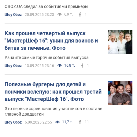
OBOZ.UA следил за событиями премьеры
6,9 т.
1
Шоу Oboz
20.09.2025 23:23
Как прошел четвертый выпуск
"МастерШеф 16": ужин для воинов и
битва за печенье. Фото
Узнайте самые горячие события выпуска
16,8 т.
1
Шоу Oboz
13.09.2025 23:16
Полезные бургеры для детей и
пончики вслепую: как прошел третий
выпуск "МастерШеф 16". Фото
Это первые соревнования участников в составе
главной двадцатки
11,7 т.
11
Шоу Oboz
6.09.2025 22:55