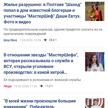
Жилье разрушено: в Полтаве "Шахед"
попал в дом известной блогерши и
участницы "МастерШеф" Даши Евтух.
Фото и видео
По предварительным оценкам, здание придется сносить из-за
критических повреждений
28,4 т.
Шоу Oboz
1.04.2026 19:09
В отношении звезды "МастерШефа",
которая рассказывала о службе в
ВСУ, открыли уголовное
производство: в какой хитрой
махинации ее подозревают
Ее подозревают в уклонении от военной службы
11,3 т.
Люди
19.03.2026 17:20
"В моей жизни произошли большие
изменения". Победитель