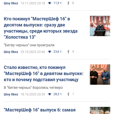
11,9 т.
8
Шоу Oboz
15.11.2025 23:18
Кто покинул "МастерШеф 16" в
десятом выпуске: сразу две
участницы, среди которых звезда
"Холостяка 13"
"Битву черных" они проиграли
23,6 т.
9
Шоу Oboz
25.10.2025 23:46
Стало известно, кто покинул
"МастерШеф 16" в девятом выпуске:
кто и почему подставил участницу
В "битве черных" боролись четверо
28,3 т.
1
Шоу Oboz
18.10.2025 23:39
"МастерШеф 16" выпуск 6: самая