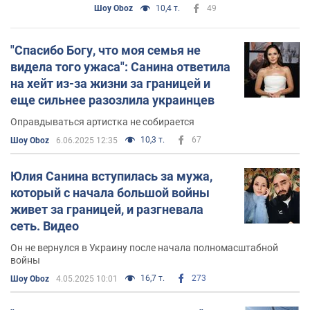
Шоу Oboz
10,4 т.
49
"Спасибо Богу, что моя семья не
видела того ужаса": Санина ответила
на хейт из-за жизни за границей и
еще сильнее разозлила украинцев
Оправдываться артистка не собирается
10,3 т.
67
Шоу Oboz
6.06.2025 12:35
Юлия Санина вступилась за мужа,
который с начала большой войны
живет за границей, и разгневала
сеть. Видео
Он не вернулся в Украину после начала полномасштабной
войны
16,7 т.
273
Шоу Oboz
4.05.2025 10:01