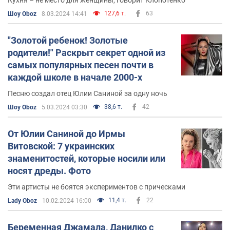
127,6 т.
63
Шоу Oboz
8.03.2024 14:41
"Золотой ребенок! Золотые
родители!" Раскрыт секрет одной из
самых популярных песен почти в
каждой школе в начале 2000-х
Песню создал отец Юлии Саниной за одну ночь
38,6 т.
42
Шоу Oboz
5.03.2024 03:30
От Юлии Саниной до Ирмы
Витовской: 7 украинских
знаменитостей, которые носили или
носят дреды. Фото
Эти артисты не боятся экспериментов с прическами
11,4 т.
22
Lady Oboz
10.02.2024 16:00
Беременная Джамала, Данилко с