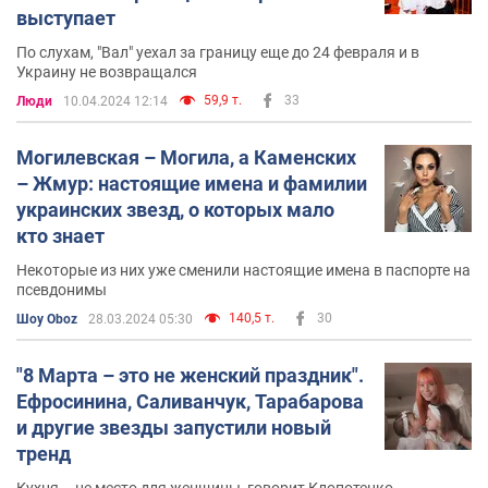
выступает
По слухам, "Вал" уехал за границу еще до 24 февраля и в
Украину не возвращался
59,9 т.
33
Люди
10.04.2024 12:14
Могилевская – Могила, а Каменских
– Жмур: настоящие имена и фамилии
украинских звезд, о которых мало
кто знает
Некоторые из них уже сменили настоящие имена в паспорте на
псевдонимы
140,5 т.
30
Шоу Oboz
28.03.2024 05:30
"8 Марта – это не женский праздник".
Ефросинина, Саливанчук, Тарабарова
и другие звезды запустили новый
тренд
Кухня – не место для женщины, говорит Клопотенко