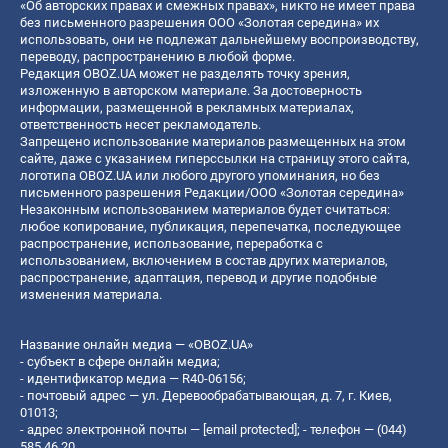
«Об авторских правах и смежных правах», никто не имеет права
без письменного разрешения ООО «Золотая середина» их
использовать, они не подлежат дальнейшему воспроизводству,
переводу, распространению в любой форме.
Редакция OBOZ.UA может не разделять точку зрения,
изложенную в авторском материале. За достоверность
информации, размещенной в рекламных материалах,
ответственность несет рекламодатель.
Запрещено использование материалов размещенных на этом
сайте, даже с указанием гиперссылки на страницу этого сайта,
логотипа OBOZ.UA или любого другого упоминания, но без
письменного разрешения Редакции/ООО «Золотая середина»
Незаконным использованием материалов будет считаться:
любое копирование, публикация, перепечатка, последующее
распространение, использование, переработка с
использованием, включением в состав других материалов,
распространение, адаптация, перевод и другие подобные
изменения материала.
Название онлайн медиа — «OBOZ.UA»
- субъект в сфере онлайн медиа;
- идентификатор медиа — R40-06156;
- почтовый адрес — ул. Деревообрабатывающая, д. 7, г. Киев,
01013;
- адрес электронной почты —
[email protected]
; - телефон — (044)
585 46 20