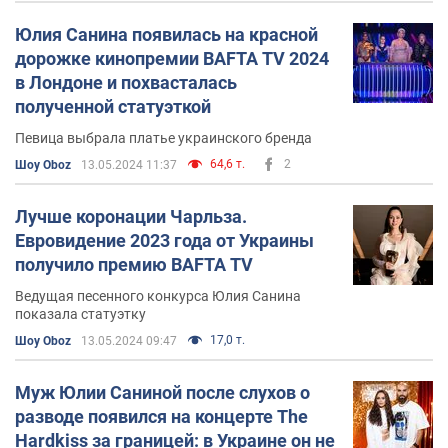
Юлия Санина появилась на красной
дорожке кинопремии BAFTA TV 2024
в Лондоне и похвасталась
полученной статуэткой
Певица выбрала платье украинского бренда
64,6 т.
2
Шоу Oboz
13.05.2024 11:37
Лучше коронации Чарльза.
Евровидение 2023 года от Украины
получило премию BAFTA TV
Ведущая песенного конкурса Юлия Санина
показала статуэтку
17,0 т.
Шоу Oboz
13.05.2024 09:47
Муж Юлии Саниной после слухов о
разводе появился на концерте The
Hardkiss за границей: в Украине он не