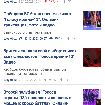
192,3 т.
36
Шоу Oboz
30.10.2023 12:34
Победили ВСУ: как прошел финал
"Голосу країни-13". Онлайн-
трансляция, фото и видео
Выпуск состоял из трех этапов
19,0 т.
27
Шоу Oboz
30.10.2023 00:27
Зрители сделали свой выбор: список
всех финалистов "Голоса країни-13".
Видео
Кто будет бороться за победу в главном
вокальном шоу Украины
6,7 т.
16
Шоу Oboz
22.10.2023 23:43
Второй полуфинал "Голоса
страны-13": вокалисты сошлись в
мощных кросс-баттлах. Онлайн-