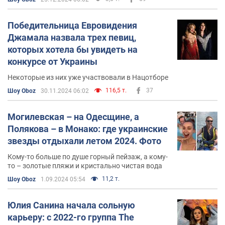
Победительница Евровидения
Джамала назвала трех певиц,
которых хотела бы увидеть на
конкурсе от Украины
Некоторые из них уже участвовали в Нацотборе
116,5 т.
37
Шоу Oboz
30.11.2024 06:02
Могилевская – на Одесщине, а
Полякова – в Монако: где украинские
звезды отдыхали летом 2024. Фото
Кому-то больше по душе горный пейзаж, а кому-
то – золотые пляжи и кристально чистая вода
11,2 т.
Шоу Oboz
1.09.2024 05:54
Юлия Санина начала сольную
карьеру: с 2022-го группа The