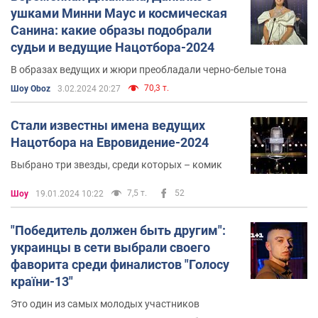
ушками Минни Маус и космическая
Санина: какие образы подобрали
судьи и ведущие Нацотбора-2024
В образах ведущих и жюри преобладали черно-белые тона
70,3 т.
Шоу Oboz
3.02.2024 20:27
Стали известны имена ведущих
Нацотбора на Евровидение-2024
Выбрано три звезды, среди которых – комик
7,5 т.
52
Шоу
19.01.2024 10:22
"Победитель должен быть другим":
украинцы в сети выбрали своего
фаворита среди финалистов "Голосу
країни-13"
Это один из самых молодых участников