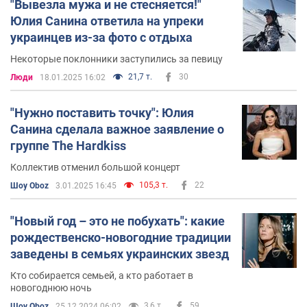
"Вывезла мужа и не стесняется!"
Юлия Санина ответила на упреки
украинцев из-за фото с отдыха
Некоторые поклонники заступились за певицу
21,7 т.
30
Люди
18.01.2025 16:02
"Нужно поставить точку": Юлия
Санина сделала важное заявление о
группе The Hardkiss
Коллектив отменил большой концерт
105,3 т.
22
Шоу Oboz
3.01.2025 16:45
"Новый год – это не побухать": какие
рождественско-новогодние традиции
заведены в семьях украинских звезд
Кто собирается семьей, а кто работает в
новогоднюю ночь
3,6 т.
59
Шоу Oboz
25.12.2024 06:02