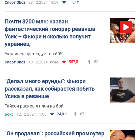
11,7 т.
Спорт Oboz
23.12.2024 14:59
Почти $200 млн: назван
фантастический гонорар реванша
Усик – Фьюри и сколько получит
украинец
Украинец претендует на 60%
557,5 т.
50
Спорт Oboz
18.12.2024 09:44
"Делал много ерунды": Фьюри
рассказал, как собирается побить
Усика в реванше
Тайсон раскрыл план на бой
24,0 т.
67
Бокс
12.12.2024 11:06
"Он продавал": российский промоутер