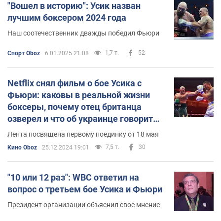
"Вошел в историю": Усик назван
лучшим боксером 2024 года
Наш соотечественник дважды победил Фьюри
1,7 т.
52
Спорт Oboz
6.01.2025 21:08
Netflix снял фильм о бое Усика с
Фьюри: каковы в реальной жизни
боксеры, почему отец британца
озверел и что об украинце говорит
Кличко
Лента посвящена первому поединку от 18 мая
7,5 т.
30
Кино Oboz
25.12.2024 19:01
"10 или 12 раз": WBC ответил на
вопрос о третьем бое Усика и Фьюри
Президент организации объяснил свое мнение