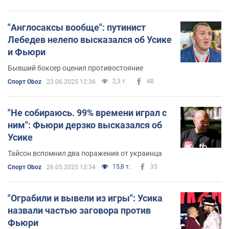
"Англосаксы вообще": путинист
Лебедев нелепо высказался об Усике
и Фьюри
Бывший боксер оценил противостояние
2,3 т.
48
Спорт Oboz
23.06.2025 12:36
"Не собираюсь. 99% времени играл с
ним": Фьюри дерзко высказался об
Усике
Тайсон вспомнил два поражения от украинца
15,8 т.
35
Спорт Oboz
26.05.2025 13:34
"Ограбили и вывели из игры": Усика
назвали частью заговора против
Фьюри