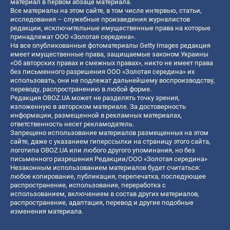
материал в первом абзаце материала.
Все материалы на этом сайте, в том числе интервью, статьи,
исследования – служебные произведения журналистов
редакции, исключительные имущественные права на которые
принадлежат ООО «Золотая середина».
На все опубликованные фотоматериалы Getty Images редакция
имеет имущественные права, защищаемые законом Украины
«Об авторских правах и смежных правах», никто не имеет права
без письменного разрешения ООО «Золотая середина» их
использовать, они не подлежат дальнейшему воспроизводству,
переводу, распространению в любой форме.
Редакция OBOZ.UA может не разделять точку зрения,
изложенную в авторском материале. За достоверность
информации, размещенной в рекламных материалах,
ответственность несет рекламодатель.
Запрещено использование материалов размещенных на этом
сайте, даже с указанием гиперссылки на страницу этого сайта,
логотипа OBOZ.UA или любого другого упоминания, но без
письменного разрешения Редакции/ООО «Золотая середина»
Незаконным использованием материалов будет считаться:
любое копирование, публикация, перепечатка, последующее
распространение, использование, переработка с
использованием, включением в состав других материалов,
распространение, адаптация, перевод и другие подобные
изменения материала.