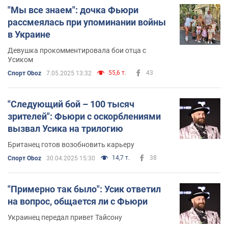
"Мы все знаем": дочка Фьюри
рассмеялась при упоминании войны
в Украине
Девушка прокомментировала бои отца с
Усиком
55,6 т.
43
Спорт Oboz
7.05.2025 13:32
"Следующий бой – 100 тысяч
зрителей": Фьюри с оскорблениями
вызвал Усика на трилогию
Британец готов возобновить карьеру
14,7 т.
38
Спорт Oboz
30.04.2025 15:30
"Примерно так было": Усик ответил
на вопрос, общается ли с Фьюри
Украинец передал привет Тайсону