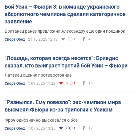
Бой Усик – Фьюри 3: в команде украинского
абсолютного чемпиона сделали категоричное
заявление
Британец ранее предложил Александру еще один поединок
7,0 т.
4
Спорт Oboz
21.10.2025 12:18
"Лошадь, которая всегда несется": Бриедис
сказал, кто выиграет третий бой Усик – Фьюри
Латвиец оценил противостояние
81,0 т.
16
Спорт Oboz
1.09.2025 11:22
"Разнылся. Ему повезло": экс-чемпион мира
высмеял Фьюри из-за трилогии с Усиком
Фроч однозначно высказался о бое
10,0 т.
17
Спорт Oboz
7.07.2025 13:35