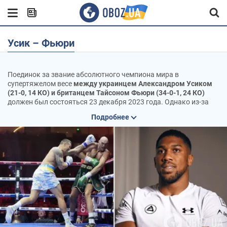
Усик – Фьюри
Поединок за звание абсолютного чемпиона мира в
супертяжелом весе
между украинцем Александром Усиком
(21-0, 14 КО) и британцем Тайсоном Фьюри (34-0-1, 24 КО)
должен был состояться 23 декабря 2023 года. Однако из-за
повреждений Цыганского короля в противостоянии с
Подробнее
Фрэнсисом Нганну (0-1, 0 КО) он был отложен до зимы 2024
года. После того, как британец получил рассечение, он был
снова перенесен.
Предполагается, что
бой пройдет 18 мая
на стадионе Kingdom
Arena в Эр-Рияде, Саудовская Аравия. Впервые в истории
бокса на кону будут стоять четыре пояса самой элитной
весовой категории. До этого в 1999 году британец Леннокс
Льюис сумел стать абсолютным чемпионом, собрав три
титула.
Усик свой
последний бой провел 26 августа 2023
года с