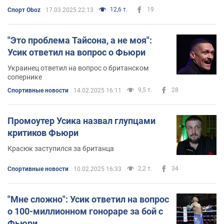
12,6 т.
19
Спорт Oboz
17.03.2025 22:13
"Это проблема Тайсона, а не моя":
Усик ответил на вопрос о Фьюри
Украинец ответил на вопрос о британском
сопернике
9,5 т.
28
Спортивные новости
14.02.2025 16:11
Промоутер Усика назвал глупцами
критиков Фьюри
Красюк заступился за британца
2,2 т.
34
Спортивные новости
10.02.2025 16:33
"Мне сложно": Усик ответил на вопрос
о 100-миллионном гонораре за бой с
Фьюри