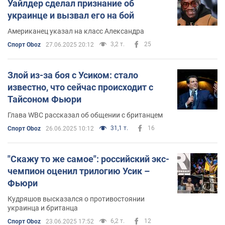
Уайлдер сделал признание об
украинце и вызвал его на бой
Американец указал на класс Александра
3,2 т.
25
Спорт Oboz
27.06.2025 20:12
Злой из-за боя с Усиком: стало
известно, что сейчас происходит с
Тайсоном Фьюри
Глава WBC рассказал об общении с британцем
31,1 т.
16
Спорт Oboz
26.06.2025 10:12
"Скажу то же самое": российский экс-
чемпион оценил трилогию Усик –
Фьюри
Кудряшов высказался о противостоянии
украинца и британца
6,2 т.
12
Спорт Oboz
23.06.2025 17:52