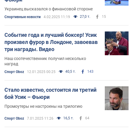
Украинец высказался о финансовой стороне
27,0 т.
15
Спортивные новости
4.02.2025 11:19
Событие года и лучший боксер! Усик
произвел фурор в Лондоне, завоевав
три награды. Видео
Наш соотечественник получил несколько
наград
40,5 т.
143
Спорт Oboz
12.01.2025 00:25
Стало известно, состоится ли третий
бой Усик – Фьюри
Промоутеры не настроены на трилогию
16,5 т.
64
Спорт Oboz
7.01.2025 11:26