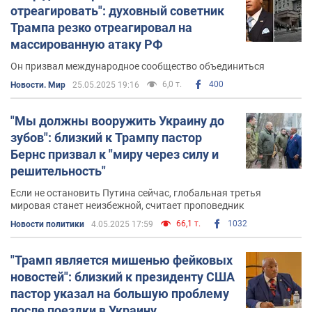
отреагировать": духовный советник
Трампа резко отреагировал на
массированную атаку РФ
Он призвал международное сообщество объединиться
6,0 т.
400
Новости. Мир
25.05.2025 19:16
"Мы должны вооружить Украину до
зубов": близкий к Трампу пастор
Бернс призвал к "миру через силу и
решительность"
Если не остановить Путина сейчас, глобальная третья
мировая станет неизбежной, считает проповедник
66,1 т.
1032
Новости политики
4.05.2025 17:59
"Трамп является мишенью фейковых
новостей": близкий к президенту США
пастор указал на большую проблему
после поездки в Украину