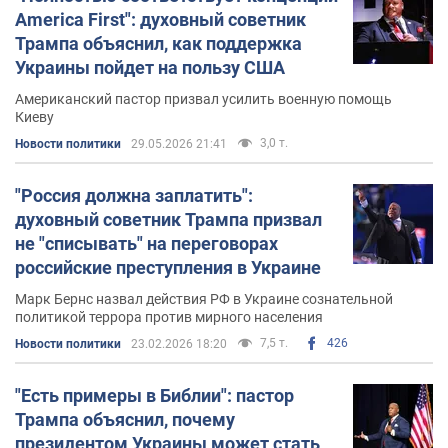
относительно ситуации в Украине, навязывая мысль о
America First": духовный советник
подавлении религиозной веры и замалчивая зверства
Трампа объяснил, как поддержка
оккупантов. После увиденного в Украине
Бернс назвал
Украины пойдет на пользу США
российского диктатора Владимира Путина "чистым
Американский пастор призвал усилить военную помощь
злом"
.
Киеву
Личная жизнь
3,0 т.
Новости политики
29.05.2026 21:41
Бернс и его бывшая жена, Томарра Бернс, имеют
"Россия должна заплатить":
двоих детей. Бернс имеет троих детей от предыдущего
духовный советник Трампа призвал
брака и был отчимом для двух детей Томарры от
не "списывать" на переговорах
предыдущих отношений.
российские преступления в Украине
Марк Бернс назвал действия РФ в Украине сознательной
политикой террора против мирного населения
7,5 т.
426
Новости политики
23.02.2026 18:20
"Есть примеры в Библии": пастор
Трампа объяснил, почему
президентом Украины может стать