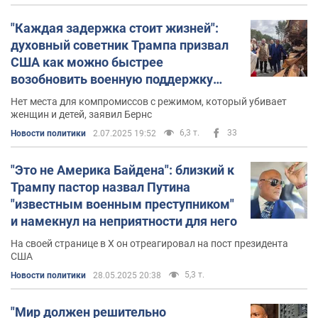
"Каждая задержка стоит жизней":
духовный советник Трампа призвал
США как можно быстрее
возобновить военную поддержку
Украины
Нет места для компромиссов с режимом, который убивает
женщин и детей, заявил Бернс
6,3 т.
33
Новости политики
2.07.2025 19:52
"Это не Америка Байдена": близкий к
Трампу пастор назвал Путина
"известным военным преступником"
и намекнул на неприятности для него
На своей странице в X он отреагировал на пост президента
США
5,3 т.
Новости политики
28.05.2025 20:38
"Мир должен решительно