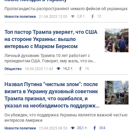
Пропагандисты распространяют немало фейков об украинцах
2,8 т.
12
Новости политики
21.04.2025 12:05
Топ пастор Трампа уверяет, что США
на стороне Украины: вышло
интервью с Марком Бернсом
Личный духовник Трампа 10 лет работает с
президентом США. Говорит, ему жаль, что он
долгие годы находился под влиянием фейков об
16,2 т.
16
Общество
18.04.2025 11:43
Украине
Назвал Путина "чистым злом": после
визита в Украину духовный советник
Трампа признал, что ошибался, и
указал на необходимость поддержки
Киева
Он убежден, что поддержка Украины является важной частью
интересов Америки
20,1 т.
304
Новости политики
15.04.2025 08:55