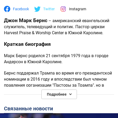
Facebook
Twitter
Instagram
Джон Марк Бернс
– американский евангельский
служитель, телеведущий и политик. Пастор церкви
Harvest Praise & Worship Center в Южной Каролине.
Краткая биография
Марк Бернс родился 21 сентября 1979 года в городе
Андерсон в Южной Каролине.
Бернс поддержал Трампа во время его президентской
номинации в 2016 году и впоследствии был членом
правления организации "Пасторы за Трампа", но в
2023 году оставил должность.
Подробнее
Бернса называют пастором Трампа благодаря
Связанные новости
влиянию, которое он имеет на американского лидера,
а в 2016 году его причисляли к списку 16 людей,