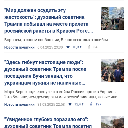
"Мир должен осудить эту
жестокость": духовный советник
Трампа побывал на месте прилета
российской ракеты в Кривом Роге.
Фото
Впрочем, в своем сообщении, Бернс несколько ошибся
10,9 т.
34
Новости политики
6.04.2025 23:30
"Здесь гибнут настоящие люди":
духовный советник Трампа после
посещения Бучи заявил, что
украинцам нужны не наличные
деньги, а танки, самолеты и ПВО
Марк Бернс подчеркнул, что война России против Украины
"это больше, чем демократы или республиканцы, левые или
правые"
12,4 т.
197
Новости политики
31.03.2025 22:58
"Увиденное глубоко поразило его":
духовный советник Трампа посетил