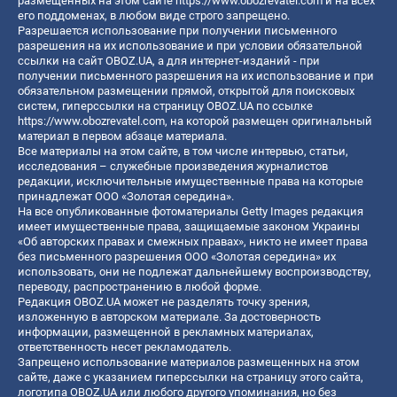
размещенных на этом сайте
https://www.obozrevatel.com
и на всех
его поддоменах, в любом виде строго запрещено.
Разрешается использование при получении письменного
разрешения на их использование и при условии обязательной
ссылки на сайт OBOZ.UA, а для интернет-изданий - при
получении письменного разрешения на их использование и при
обязательном размещении прямой, открытой для поисковых
систем, гиперссылки на страницу OBOZ.UA по ссылке
https://www.obozrevatel.com
, на которой размещен оригинальный
материал в первом абзаце материала.
Все материалы на этом сайте, в том числе интервью, статьи,
исследования – служебные произведения журналистов
редакции, исключительные имущественные права на которые
принадлежат ООО «Золотая середина».
На все опубликованные фотоматериалы Getty Images редакция
имеет имущественные права, защищаемые законом Украины
«Об авторских правах и смежных правах», никто не имеет права
без письменного разрешения ООО «Золотая середина» их
использовать, они не подлежат дальнейшему воспроизводству,
переводу, распространению в любой форме.
Редакция OBOZ.UA может не разделять точку зрения,
изложенную в авторском материале. За достоверность
информации, размещенной в рекламных материалах,
ответственность несет рекламодатель.
Запрещено использование материалов размещенных на этом
сайте, даже с указанием гиперссылки на страницу этого сайта,
логотипа OBOZ.UA или любого другого упоминания, но без