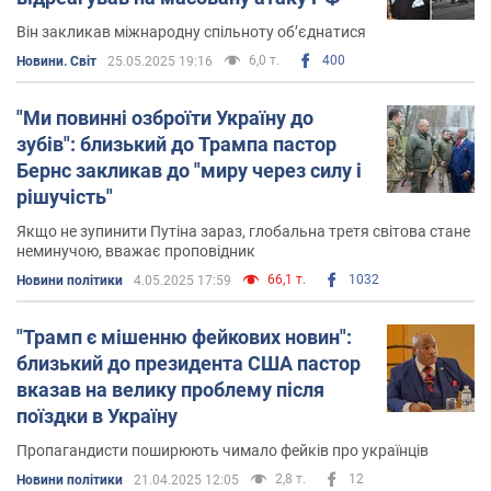
Він закликав міжнародну спільноту об’єднатися
6,0 т.
400
Новини. Світ
25.05.2025 19:16
"Ми повинні озброїти Україну до
зубів": близький до Трампа пастор
Бернс закликав до "миру через силу і
рішучість"
Якщо не зупинити Путіна зараз, глобальна третя світова стане
неминучою, вважає проповідник
66,1 т.
1032
Новини політики
4.05.2025 17:59
"Трамп є мішенню фейкових новин":
близький до президента США пастор
вказав на велику проблему після
поїздки в Україну
Пропагандисти поширюють чимало фейків про українців
2,8 т.
12
Новини політики
21.04.2025 12:05