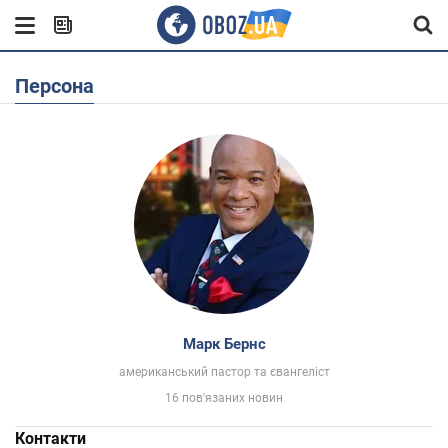
Персона
Марк Бернс
американський пастор та євангеліст
16 пов'язаних новин
Контакти