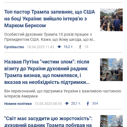
Топ пастор Трампа запевняє, що США
на боці України: вийшло інтерв'ю з
Марком Бернсом
Особистий духовник Трампа 10 років працює з
Президентом США. Каже, що йому шкода, що він
довгі роки перебував під впливом фейків про
16,2 т.
16
Суспільство
18.04.2025 11:43
Україну
Назвав Путіна "чистим злом": після
візиту до України духовний радник
Трампа визнав, що помилявся, і
вказав на необхідність підтримки
Києва
Він переконаний, що підтримка України є важливою частиною
інтересів Америки
20,1 т.
304
Новини політики
15.04.2025 08:55
"Світ має засудити цю жорстокість":
духовний радник Трампа побував на