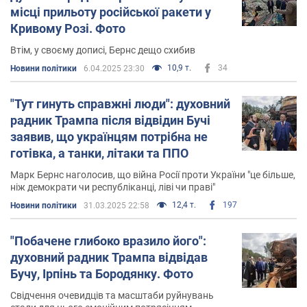
місці прильоту російської ракети у
Кривому Розі. Фото
Втім, у своєму дописі, Бернс дещо схибив
10,9 т.
34
Новини політики
6.04.2025 23:30
"Тут гинуть справжні люди": духовний
радник Трампа після відвідин Бучі
заявив, що українцям потрібна не
готівка, а танки, літаки та ППО
Марк Бернс наголосив, що війна Росії проти України "це більше,
ніж демократи чи республіканці, ліві чи праві"
12,4 т.
197
Новини політики
31.03.2025 22:58
"Побачене глибоко вразило його":
духовний радник Трампа відвідав
Бучу, Ірпінь та Бородянку. Фото
Свідчення очевидців та масштаби руйнувань