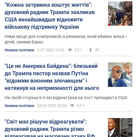
"Кожна затримка коштує життів":
духовний радник Трампа закликав
США якнайшвидше відновити
військову підтримку України
Нема місця для компромісів із режимом, який вбиває жінок і
дітей, заявив Бернс
6,3 т.
33
Новини політики
2.07.2025 19:52
"Це не Америка Байдена": близький
до Трампа пастор назвав Путіна
"відомим воєнним злочинцем" і
натякнув на неприємності для нього
На своїй сторінці в X він відреагував на пост президента США
5,3 т.
Новини політики
28.05.2025 20:38
"Світ має рішуче відреагувати":
духовний радник Трампа різко
відреагував на масовану атаку РФ