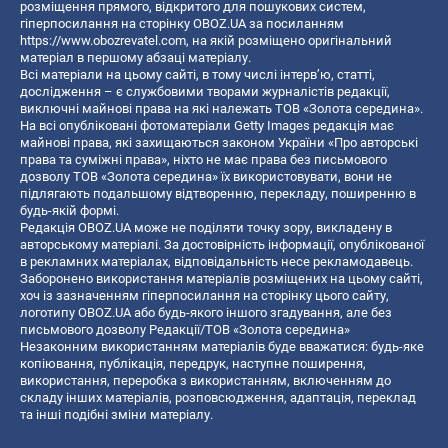
розміщення прямого, відкритого для пошукових систем,
гіперпосилання на сторінку OBOZ.UA за посиланням
https://www.obozrevatel.com
, на якій розміщено оригінальний
матеріал в першому абзаці матеріалу.
Всі матеріали на цьому сайті, в тому числі інтерв’ю, статті,
дослідження – є службовими творами журналістів редакції,
виключні майнові права на які належать ТОВ «Золота середина».
На всі опубліковані фотоматеріали Getty Images редакція має
майнові права, які захищаються законом України «Про авторські
права та суміжні права», ніхто не має права без письмового
дозволу ТОВ «Золота середина» їх використовувати, вони не
підлягають подальшому відтворенню, перекладу, поширенню в
будь-якій формі.
Редакція OBOZ.UA може не поділяти точку зору, викладену в
авторському матеріалі. За достовірність інформації, опублікованої
в рекламних матеріалах, відповідальність несе рекламодавець.
Заборонено використання матеріалів розміщених на цьому сайті,
хоч із зазначенням гіперпосилання на сторінку цього сайту,
логотипу OBOZ.UA або будь-якого іншого згадування, але без
письмового дозволу Редакції/ТОВ «Золота середина»
Незаконним використанням матеріалів буде вважатися: будь-яке
копiювання, публiкацiя, передрук, наступне поширення,
використання, переробка з використанням, включенням до
складу інших матеріалів, розповсюдження, адаптація, переклад
та інші подібні зміни матеріалу.