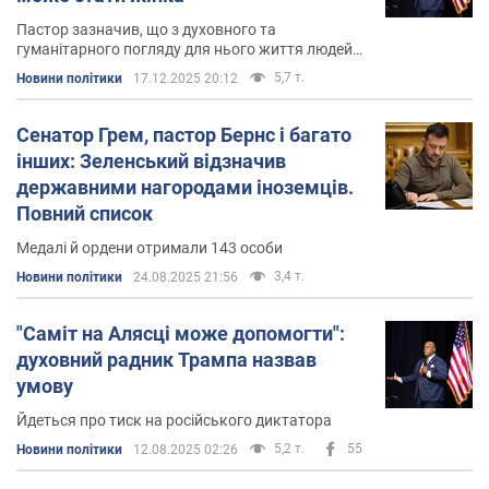
Пастор зазначив, що з духовного та
гуманітарного погляду для нього життя людей
важливіше за території
5,7 т.
Новини політики
17.12.2025 20:12
Сенатор Грем, пастор Бернс і багато
інших: Зеленський відзначив
державними нагородами іноземців.
Повний список
Медалі й ордени отримали 143 особи
3,4 т.
Новини політики
24.08.2025 21:56
"Саміт на Алясці може допомогти":
духовний радник Трампа назвав
умову
Йдеться про тиск на російського диктатора
5,2 т.
55
Новини політики
12.08.2025 02:26