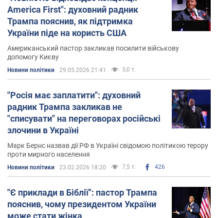
ситуації в Україні, нав’язуючи думку про придушення
America First": духовний радник
релігійної віри та замовчуючи звірства окупантів.
Трампа пояснив, як підтримка
Після побаченого в Україні
Бернс назвав російського
України піде на користь США
диктатора Володимира Путіна "чистим злом"
.
Американський пастор закликав посилити військову
допомогу Києву
Особисте життя
3,0 т.
Новини політики
29.05.2026 21:41
Бернс і його колишня дружина, Томарра Бернс, мають
двох дітей. Бернс має трьох дітей від попереднього
"Росія має заплатити": духовний
шлюбу і був вітчимом для двох дітей Томарри від
радник Трампа закликав не
попередніх стосунків.
"списувати" на переговорах російські
злочини в Україні
Марк Бернс назвав дії РФ в Україні свідомою політикою терору
проти мирного населення
7,5 т.
426
Новини політики
23.02.2026 18:20
"Є приклади в Біблії": пастор Трампа
пояснив, чому президентом України
може стати жінка