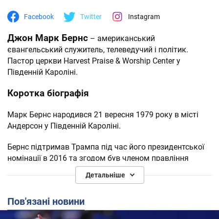
Facebook
Twitter
Instagram
Джон Марк Бернс
– американський
євангельський служитель, телеведучий і політик.
Пастор церкви Harvest Praise & Worship Center у
Південній Кароліні.
Коротка біографія
Марк Бернс народився 21 вересня 1979 року в місті
Андерсон у Південній Кароліні.
Бернс підтримав Трампа під час його президентської
номінації в 2016 та згодом був членом правління
організації "Пастори за Трампа", але в 2023 році
Детальніше
облишив посаду.
Пов'язані новини
Бернса називають пастором Трампа завдяки впливу,
який він має на американського лідера, а в 2016 році