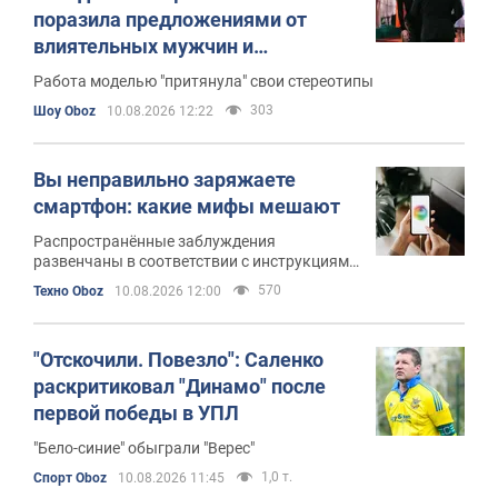
поразила предложениями от
влиятельных мужчин и
рассказала о новом
Работа моделью "притянула" свои стереотипы
возлюбленном-певце
303
Шоу Oboz
10.08.2026 12:22
Вы неправильно заряжаете
смартфон: какие мифы мешают
Распространённые заблуждения
развенчаны в соответствии с инструкциями
и научными данными
570
Техно Oboz
10.08.2026 12:00
"Отскочили. Повезло": Саленко
раскритиковал "Динамо" после
первой победы в УПЛ
"Бело-синие" обыграли "Верес"
1,0 т.
Спорт Oboz
10.08.2026 11:45