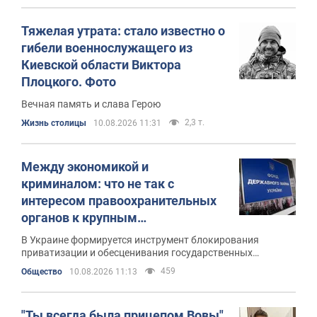
Тяжелая утрата: стало известно о
гибели военнослужащего из
Киевской области Виктора
Плоцкого. Фото
Вечная память и слава Герою
2,3 т.
Жизнь столицы
10.08.2026 11:31
Между экономикой и
криминалом: что не так с
интересом правоохранительных
органов к крупным
государственным активам в
В Украине формируется инструмент блокирования
Украине
приватизации и обесценивания государственных
предприятий
459
Общество
10.08.2026 11:13
"Ты всегда была прицепом Вовы".