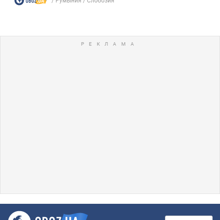
Румыния
Слобозия