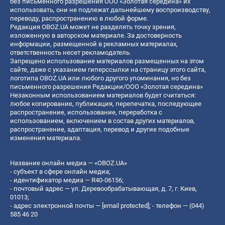
без письменного разрешения ООО «Золотая середина» их
использовать, они не подлежат дальнейшему воспроизводству,
переводу, распространению в любой форме.
Редакция OBOZ.UA может не разделять точку зрения,
изложенную в авторском материале. За достоверность
информации, размещенной в рекламных материалах,
ответственность несет рекламодатель.
Запрещено использование материалов размещенных на этом
сайте, даже с указанием гиперссылки на страницу этого сайта,
логотипа OBOZ.UA или любого другого упоминания, но без
письменного разрешения Редакции/ООО «Золотая середина»
Незаконным использованием материалов будет считаться:
любое копирование, публикация, перепечатка, последующее
распространение, использование, переработка с
использованием, включением в состав других материалов,
распространение, адаптация, перевод и другие подобные
изменения материала.
Название онлайн медиа — «OBOZ.UA»
- субъект в сфере онлайн медиа;
- идентификатор медиа — R40-06156;
- почтовый адрес — ул. Деревообрабатывающая, д. 7, г. Киев,
01013;
- адрес электронной почты —
[email protected]
; - телефон — (044)
585 46 20