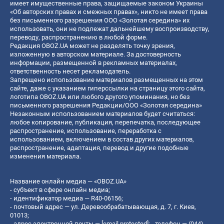
имеет имущественные права, защищаемые законом Украины
«Об авторских правах и смежных правах», никто не имеет права
без письменного разрешения ООО «Золотая середина» их
использовать, они не подлежат дальнейшему воспроизводству,
переводу, распространению в любой форме.
Редакция OBOZ.UA может не разделять точку зрения,
изложенную в авторском материале. За достоверность
информации, размещенной в рекламных материалах,
ответственность несет рекламодатель.
Запрещено использование материалов размещенных на этом
сайте, даже с указанием гиперссылки на страницу этого сайта,
логотипа OBOZ.UA или любого другого упоминания, но без
письменного разрешения Редакции/ООО «Золотая середина»
Незаконным использованием материалов будет считаться:
любое копирование, публикация, перепечатка, последующее
распространение, использование, переработка с
использованием, включением в состав других материалов,
распространение, адаптация, перевод и другие подобные
изменения материала.
Название онлайн медиа — «OBOZ.UA»
- субъект в сфере онлайн медиа;
- идентификатор медиа — R40-06156;
- почтовый адрес — ул. Деревообрабатывающая, д. 7, г. Киев,
01013;
- адрес электронной почты —
[email protected]
; - телефон — (044)