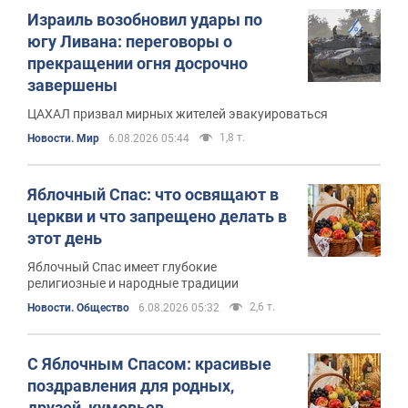
Израиль возобновил удары по
югу Ливана: переговоры о
прекращении огня досрочно
завершены
ЦАХАЛ призвал мирных жителей эвакуироваться
1,8 т.
Новости. Мир
6.08.2026 05:44
Яблочный Спас: что освящают в
церкви и что запрещено делать в
этот день
Яблочный Спас имеет глубокие
религиозные и народные традиции
2,6 т.
Новости. Общество
6.08.2026 05:32
С Яблочным Спасом: красивые
поздравления для родных,
друзей, кумовьев