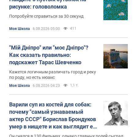
рисунке: головоломка
Попробуйте справиться за 30 секунд
411
Моя Школа
6.08.2026 05:00
"Мій Дніпро" или "моє Дніпро"?
Как сказать правильно:
подскажет Тарас Шевченко
Кажется логичным различать город и реку
по роду, но есть нюанс
1,1 т.
Моя Школа
6.08.2026 04:23
Варили суп из костей для собак:
почему "самый узнаваемый
актер СССР" Борислав Брондуков
умер в нищете и как выглядит его
скромная могила
Он снялся в 130 фильмах, однако главных ролей сыграл