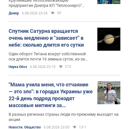
Крупнейшее теплоснабжающее
предприятие Днепра КП "Теплоэнерго"
готово к отопительному сезону
30
Днепр
6.08.2026 23:24
Спутник Сатурна вращается
очень медленно и "зависает" в
небе: сколько длится его сутки
Один оборот Титана вокруг собственной
оси длится почти 16 земных суток, из-за
чего Сатурн для части его поверхности
213
Наука Обоз
6.08.2026 23:10
никогда не заходит за горизонт
"Мама учила меня, что отчаяние
— это зло": в городах Украины уже
22-й день подряд проходят
массовые митинги за
возвращение Федорова. Фото и
В разных регионах страны люди по-прежнему выходят на
видео
акции
1,0 т.
Новости. Общество
6.08.2026 23:05