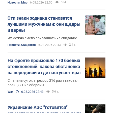
неопределенностью и существует риск
534
Новости. Мир
6.08.2026 22:50
непредсказуемых перебоев
Эти знаки зодиака становятся
лучшими мужчинами: они щедры
и верны
Их можно смело приглашать на свидание
2,1 т.
Новости. Общество
6.08.2026 22:43
На фронте произошло 170 боевых
столкновений: какова обстановка
на передовой и где наступает враг
С начала суток агрессор 216 раз атаковал
позиции Сил обороны
5,6 т.
War
6.08.2026 22:43
Украинские АЗС "готовятся"