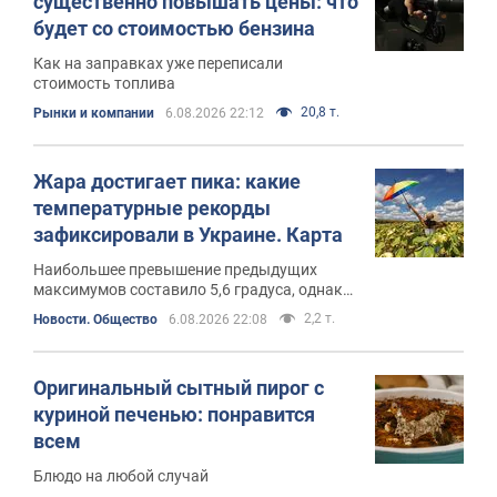
существенно повышать цены: что
будет со стоимостью бензина
Как на заправках уже переписали
стоимость топлива
20,8 т.
Рынки и компании
6.08.2026 22:12
Жара достигает пика: какие
температурные рекорды
зафиксировали в Украине. Карта
Наибольшее превышение предыдущих
максимумов составило 5,6 градуса, однако
уже с 7 августа в некоторых регионах
2,2 т.
Новости. Общество
6.08.2026 22:08
ожидается постепенное ослабление жары
Оригинальный сытный пирог с
куриной печенью: понравится
всем
Блюдо на любой случай