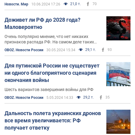
21,0 т.
70
Новости. Мир
10.06.2024 17:26
Доживет ли РФ до 2028 года?
Маловероятно
Очень популярно мнение, что нет никаких
признаков распада РФ. На самом деле таких
признаков очень много. И один из самых
29,1 т.
93
OBOZ. Новости России
30.05.2024 15:34
серьезных — деньги
Для путинской России не существует
ни одного благоприятного сценария
окончания войны
Шесть вариантов завершения войны для РФ
29,2 т.
35
OBOZ. Новости России
5.05.2024 14:33
Дальность полета украинских дронов
все время увеличивается: РФ
получает ответку