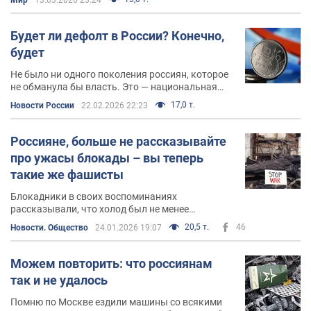
одновременно ненавидеть иностранную
оккупацию еще сильнее
Будет ли дефолт в России? Конечно,
будет
Не было ни одного поколения россиян, которое
не обманула бы власть. Это — национальная
скрепа, на которой все держится
17,0 т.
Новости России
22.02.2026 22:23
Россияне, больше не рассказывайте
про ужасы блокады – вы теперь
такие же фашисты
Блокадники в своих воспоминаниях
рассказывали, что холод был не менее
страшным испытанием, чем голод. Холодно
20,5 т.
46
Новости. Общество
24.01.2026 19:07
было всегда. Согреться было невозможно
месяцами
Можем повторить: что россиянам
так и не удалось
Помню по Москве ездили машины со всякими