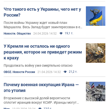
Что такого есть у Украины, чего нет у
России?
После войны Украину ждет новый план
Маршалла. Весь Запад будет заинтересован в ее
процветании
19,1 т.
Новости. Общество
24.04.2026 14:52
У Кремля не осталось ни одного
решения, которое не приведет режим
к краху
Продолжать войну уже смертельно опасно
21,2 т.
OBOZ. Новости России
21.04.2026 14:32
Почему военная оккупация Ирана —
это утопия
Вторжение с высокой долей вероятности
сплотит иранцев вокруг КСИР. Иранцы могут
искренне ненавидеть собственный режим и
13,0 т.
Мир
13.03.2026 23:24