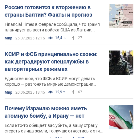
Россия готовится к вторжению в
страны Балтии? Факты и прогноз
Financial Times в феврале сообщала, что Трамп
планирует вывести войска США из Латвии,
Литвы и Эстонии, чтобы "задобрить" Путина.
16,4 т.
27
Мир
25.07.2025 12:15
Делать этого нельзя ни в коем случае
КСИР и ФСБ принципиально схожи:
как деградируют спецслужбы в
авторитарных режимах
Единственное, что ФСБ и КСИР могут делать
хорошо — разгонять мирные демонстрации
протеста. Воевать с женщинами без хиджабов и
12,9 т.
67
Мир
20.06.2025 13:45
со студентами с пластиковыми стаканчиками
Почему Израилю можно иметь
атомную бомбу, а Ирану — нет
Если кто-то обещает вас убить, а вашу страну
стереть с лица земли, то лучше отнестись к этим
угрозам серьезно