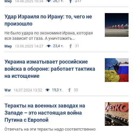
26,1 т.
217
Мир
14.06.2025 10:34
Удар Израиля по Ирану: то, чего не
произошло
Не было удара по экономике Ирана, которая
вся зависит от газа. А уничтожить
единственный Кенганский завод по переработке
23,4 т.
31
Мир
13.06.2025 14:27
газа в сто раз проще, чем добраться до
подземных заводов
Украина изматывает российские
войска в обороне: работает тактика
на истощение
19,3 т.
35
War
16.07.2024 13:52
Теракты на военных заводах на
Западе – это настоящая война
Путина с Европой
Отвечать на эти теракты надо соответственно