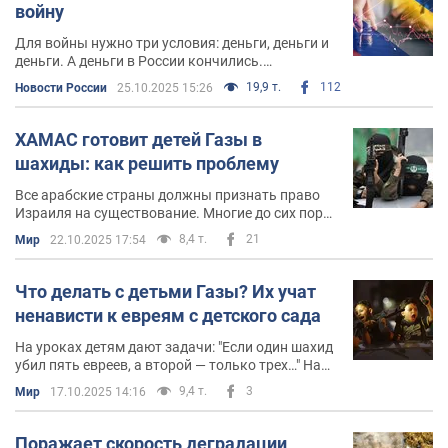
войну
Для войны нужно три условия: деньги, деньги и
деньги. А деньги в России кончились.
Производство вооружений высасывает все
19,9 т.
112
Новости России
25.10.2025 15:26
силы из экономики и стремительно разрушает
гражданский сектор
ХАМАС готовит детей Газы в
шахиды: как решить проблему
Все арабские страны должны признать право
Израиля на существование. Многие до сих пор
этого не сделали. Необходимо перестать учить
8,4 т.
21
Мир
22.10.2025 17:54
детей в мусульманских странах по
антисемитским учебникам
Что делать с детьми Газы? Их учат
ненависти к евреям с детского сада
На уроках детям дают задачи: "Если один шахид
убил пять евреев, а второй — только трех…" На
выпускных популярны ритуальные
9,4 т.
3
Мир
17.10.2025 14:16
костюмированные казни израильских солдат.
На каникулах — военная подготовка и
военизированные лагеря
Поражает скорость деградации