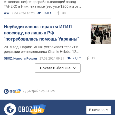
Атакован нефтеперерабатывающий завод
ТАНЕКО в Нижнекамске (это уже 1200 км от
украинской границы)
16,8 т.
38
War
2.04.2024 10:20
Неубедительно: теракты ИГИЛ
повсюду, но лишь в РФ
"потребовалась помощь Украины"
2015 год. Париж. ИГИЛ устраивает теракт в
редакции еженедельника Charlie Hebdo. 12
человек убито, 11 ранено
21,8 т.
12
OBOZ. Новости России
27.03.2024 09:21
Показать больше
Дмитрий Чернышев
В начало