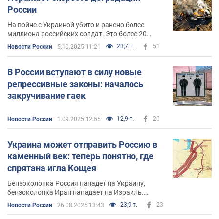
России
На войне с Украиной убито и ранено более
миллиона российских солдат. Это более 20
полнокровных общевойсковых армий. Сожжено
23,7 т.
51
Новости России
5.10.2025 11:21
более 11000 танков
В России вступают в силу новые
репрессивные законы: началось
закручивание гаек
12,9 т.
20
Новости России
1.09.2025 12:55
Украина может отправить Россию в
каменный век: теперь понятно, где
спрятана игла Кощея
Бензоколонка Россия нападет на Украину,
бензоколонка Иран нападает на Израиль.
Казалось бы, что может пойти не так?
23,9 т.
23
Новости России
26.08.2025 13:43