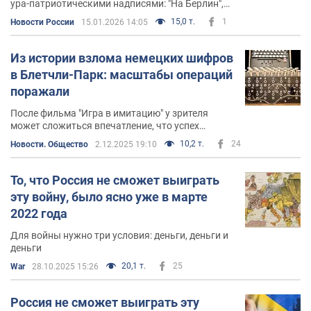
ура-патриотическими надписями: "На Берлин",
"За немками", "Можем и повторить"
15,0 т.
1
Новости России
15.01.2026 14:05
Из истории взлома немецких шифров
в Блетчли-Парк: масштабы операций
поражали
После фильма "Игра в имитацию" у зрителя
может сложиться впечатление, что успех
британских дешифровщиков был связан только
10,2 т.
24
Новости. Общество
2.12.2025 19:10
с гениальным Аланом Тюрингом, его
несколькими коллегами и первыми ЭВМ
То, что Россия не сможет выиграть
эту войну, было ясно уже в марте
2022 года
Для войны нужно три условия: деньги, деньги и
деньги
20,1 т.
25
War
28.10.2025 15:26
Россия не сможет выиграть эту