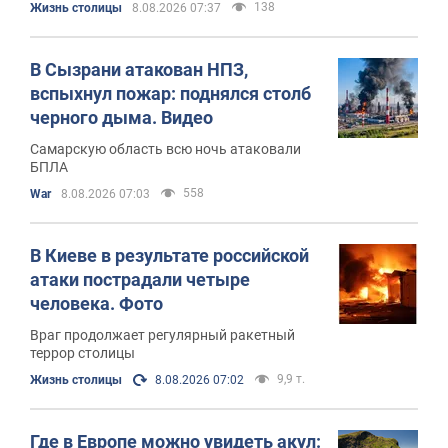
138
Жизнь столицы
8.08.2026 07:37
В Сызрани атакован НПЗ,
вспыхнул пожар: поднялся столб
черного дыма. Видео
Самарскую область всю ночь атаковали
БПЛА
558
War
8.08.2026 07:03
В Киеве в результате российской
атаки пострадали четыре
человека. Фото
Враг продолжает регулярный ракетный
террор столицы
9,9 т.
Жизнь столицы
8.08.2026 07:02
Где в Европе можно увидеть акул: